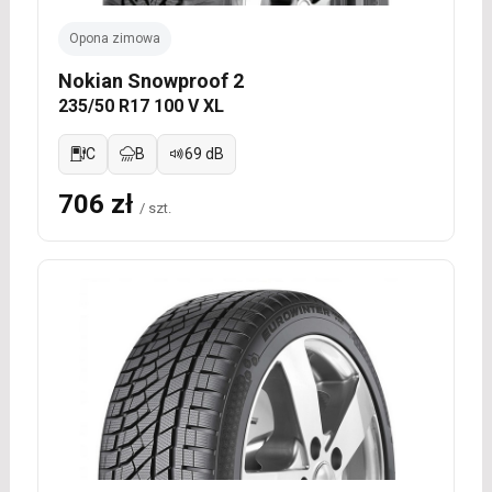
Opona zimowa
Nokian Snowproof 2
235/50 R17 100 V XL
C
B
69 dB
706 zł
/ szt.