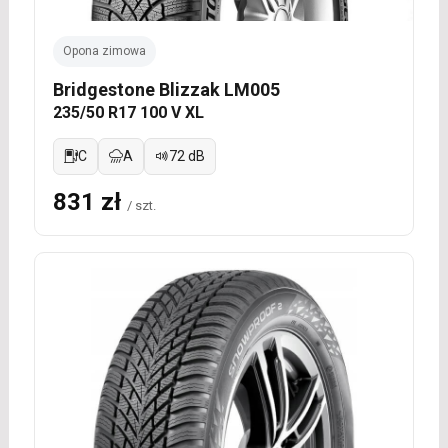
Opona zimowa
Bridgestone Blizzak LM005
235/50 R17 100 V XL
C
A
72 dB
831 zł
/ szt.