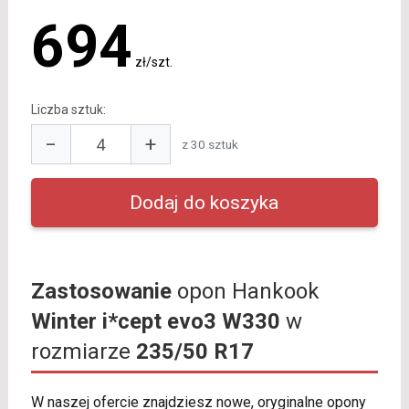
694
zł/szt.
Liczba sztuk:
−
+
z 30 sztuk
Zastosowanie
opon Hankook
Winter i*cept evo3 W330
w
rozmiarze
235/50 R17
W naszej ofercie znajdziesz nowe, oryginalne opony