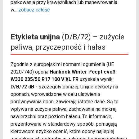
parkowania przy krawężnikach lub manewrowania
w
...
zobacz całość
Etykieta unijna
(D/B/72) – zużycie
paliwa, przyczepność i hałas
Zgodnie z europejskimi normami ogumienia (UE
2020/740) opona
Hankook Winter i*cept evo3
W330 235/50 R17 100 V XL FR
uzyskała wynik:
D
/
B
/
72 dB
- szczegóły poniżej. Unijne etykiety na
oponach, wprowadzone w celu ułatwienia
porównywania opon, zawierają istotne dane. Są to:
wpływa na zużycie paliwa, zachowanie na mokrej
nawierzchni oraz poziom hałasu. Te informacje,
prezentowane w standardowy sposób, pomagają
kierowcom szybko ocenić, które opony najlepiej
zaspokoją ich potrzeby w zakresie bezpieczeństwa i