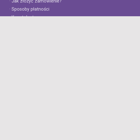
· Jak złożyć zamówienie?
· Sposoby płatności
· Koszt dostawy
· Czas dostawy
Obsługa klienta
· Zwroty
· Reklamacje
· Najczęściej zadawane pytania
· Gwarancja na opony
· Kontakt
8opon.pl
· O firmie
· Opinie klientów
· Dlaczego warto u nas kupić?
· Polityka prywatności