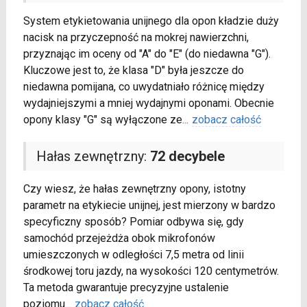
System etykietowania unijnego dla opon kładzie duży
nacisk na przyczepność na mokrej nawierzchni,
przyznając im oceny od "A" do "E" (do niedawna "G").
Kluczowe jest to, że klasa "D" była jeszcze do
niedawna pomijana, co uwydatniało różnicę między
wydajniejszymi a mniej wydajnymi oponami. Obecnie
opony klasy "G" są wyłączone ze
...
zobacz całość
Hałas zewnętrzny:
72 decybele
Czy wiesz, że hałas zewnętrzny opony, istotny
parametr na etykiecie unijnej, jest mierzony w bardzo
specyficzny sposób? Pomiar odbywa się, gdy
samochód przejeżdża obok mikrofonów
umieszczonych w odległości 7,5 metra od linii
środkowej toru jazdy, na wysokości 120 centymetrów.
Ta metoda gwarantuje precyzyjne ustalenie
poziomu
...
zobacz całość