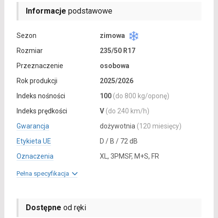
Informacje
podstawowe
Sezon
zimowa
Rozmiar
235/50 R17
Przeznaczenie
osobowa
Rok produkcji
2025/2026
Indeks nośności
100
(do 800 kg/oponę)
Indeks prędkości
V
(do 240 km/h)
Gwarancja
dożywotnia
(120 miesięcy)
Etykieta UE
D / B / 72 dB
Oznaczenia
XL, 3PMSF, M+S, FR
Pełna specyfikacja
Dostępne
od ręki