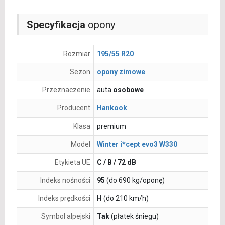
Specyfikacja
opony
Rozmiar
195/55 R20
Sezon
opony zimowe
Przeznaczenie
auta
osobowe
Producent
Hankook
Klasa
premium
Model
Winter i*cept evo3 W330
Etykieta UE
C / B / 72 dB
Indeks nośności
95
(do 690 kg/oponę)
Indeks prędkości
H
(do 210 km/h)
Symbol alpejski
Tak
(płatek śniegu)