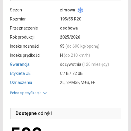
Sezon
zimowa
Rozmiar
195/55 R20
Przeznaczenie
osobowa
Rok produkcji
2025/2026
Indeks nośności
95
(do 690 kg/oponę)
Indeks prędkości
H
(do 210 km/h)
Gwarancja
dożywotnia
(120 miesięcy)
Etykieta UE
C / B / 72 dB
Oznaczenia
XL, 3PMSF, M+S, FR
Pełna specyfikacja
Dostępne
od ręki