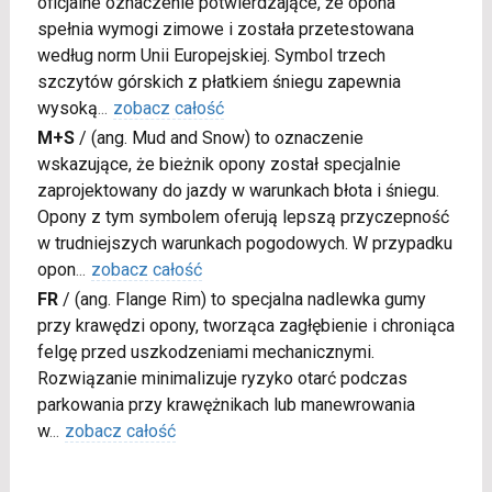
oficjalne oznaczenie potwierdzające, że opona
spełnia wymogi zimowe i została przetestowana
według norm Unii Europejskiej. Symbol trzech
szczytów górskich z płatkiem śniegu zapewnia
wysoką
...
zobacz całość
M+S
/
(ang. Mud and Snow) to oznaczenie
wskazujące, że bieżnik opony został specjalnie
zaprojektowany do jazdy w warunkach błota i śniegu.
Opony z tym symbolem oferują lepszą przyczepność
w trudniejszych warunkach pogodowych. W przypadku
opon
...
zobacz całość
FR
/
(ang. Flange Rim) to specjalna nadlewka gumy
przy krawędzi opony, tworząca zagłębienie i chroniąca
felgę przed uszkodzeniami mechanicznymi.
Rozwiązanie minimalizuje ryzyko otarć podczas
parkowania przy krawężnikach lub manewrowania
w
...
zobacz całość