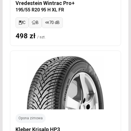
Vredestein Wintrac Pro+
195/55 R20 95 H XL FR
C
B
70 dB
498 zł
/ szt.
Opona zimowa
Kleber Krisalp HP3