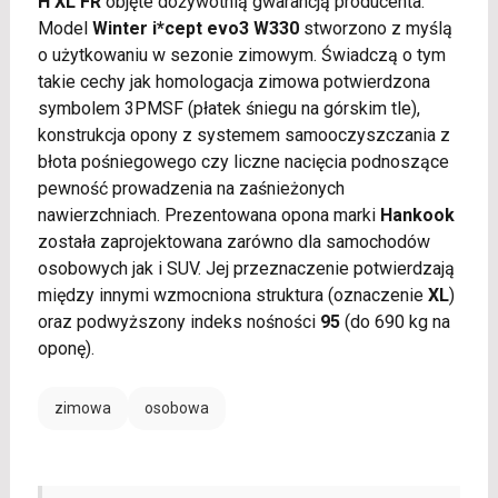
H XL FR
objęte dożywotnią gwarancją producenta.
Model
Winter i*cept evo3 W330
stworzono z myślą
o użytkowaniu w sezonie zimowym. Świadczą o tym
takie cechy jak homologacja zimowa potwierdzona
symbolem 3PMSF (płatek śniegu na górskim tle),
konstrukcja opony z systemem samooczyszczania z
błota pośniegowego czy liczne nacięcia podnoszące
pewność prowadzenia na zaśnieżonych
nawierzchniach. Prezentowana opona marki
Hankook
została zaprojektowana zarówno dla samochodów
osobowych jak i SUV. Jej przeznaczenie potwierdzają
między innymi wzmocniona struktura (oznaczenie
XL
)
oraz podwyższony indeks nośności
95
(do 690 kg na
oponę).
zimowa
osobowa