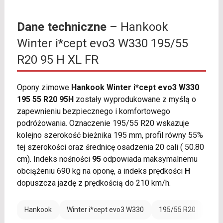
Dane techniczne
– Hankook
Winter i*cept evo3 W330 195/55
R20 95 H XL FR
Opony zimowe
Hankook Winter i*cept evo3 W330
195 55 R20 95H
zostały wyprodukowane z myślą o
zapewnieniu bezpiecznego i komfortowego
podróżowania. Oznaczenie 195/55 R20 wskazuje
kolejno szerokość bieżnika 195 mm, profil równy 55%
tej szerokości oraz średnicę osadzenia 20 cali ( 50.80
cm). Indeks nośności
95
odpowiada maksymalnemu
obciążeniu 690 kg na oponę, a indeks prędkości
H
dopuszcza jazdę z prędkością do 210 km/h.
Hankook
Winter i*cept evo3 W330
195/55 R20
Ran