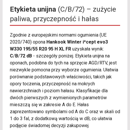
Etykieta unijna
(C/B/72) – zużycie
paliwa, przyczepność i hałas
Zgodnie z europejskimi normami ogumienia (UE
2020/740) opona
Hankook Winter i*cept evo3
W330 195/55 R20 95 H XL FR
uzyskała wynik:
C
/
B
/
72 dB
- szczegóły poniżej. Etykieta unijna na
oponach, podobna do tych na sprzęcie AGD/RTV, jest
niezwykle pomocna przy wyborze ogumienia. Ułatwia
porównanie podstawowych właściwości, takich jak
opory toczenia, przyczepność na mokrych
nawierzchniach i poziom hałasu. Klasyfikacje dla
dwóch pierwszych z wymienionych parametrów
mieszczą się w zakresie A do E. Hałas
zaprezentowano symbolami od A do C oraz w skali od
1 do 3 fal, z dodatkową wartością w dB, co ułatwia
podjęcie świadomej decyzji zakupowej.