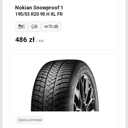
Nokian Snowproof 1
195/55 R20 95 H XL FR
C
B
70 dB
486 zł
/ szt.
Opona zimowa