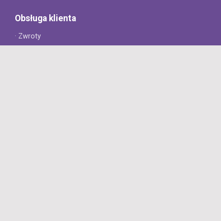
Obsługa klienta
· Zwroty
· Reklamacje
· Najczęściej zadawane pytania
· Gwarancja na opony
· Kontakt
8opon.pl
· O firmie
· Opinie klientów
· Dlaczego warto u nas kupić?
· Polityka prywatności
· Regulamin
Profesjonalny sklep z oponami oferujący tylko oryginalne