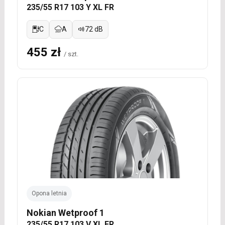
235/55 R17 103 Y XL FR
C
A
72 dB
455 zł
/ szt.
Opona letnia
Nokian Wetproof 1
235/55 R17 103 V XL FR