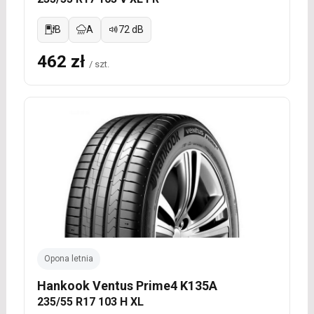
B
A
72 dB
462 zł
/ szt.
Opona letnia
Hankook Ventus Prime4 K135A
235/55 R17 103 H XL