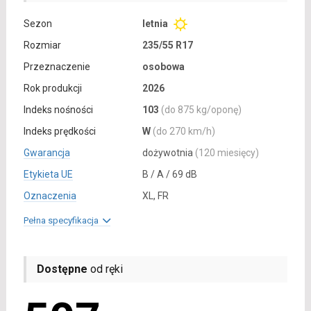
Sezon
letnia
Rozmiar
235/55 R17
Przeznaczenie
osobowa
Rok produkcji
2026
Indeks nośności
103
(do 875 kg/oponę)
Indeks prędkości
W
(do 270 km/h)
Gwarancja
dożywotnia
(120 miesięcy)
Etykieta UE
B / A / 69 dB
Oznaczenia
XL, FR
Pełna specyfikacja
Dostępne
od ręki