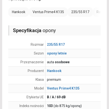
Hankook
Ventus Prime4 K135
235/55 R17
Rant oc
Specyfikacja
opony
Rozmiar
235/55 R17
Sezon
opony letnie
Przeznaczenie
auta
osobowe
Producent
Hankook
Klasa
premium
Model
Ventus Prime4 K135
Etykieta UE
B / A / 69 dB
Indeks nośności
103
(do 875 kg/oponę)