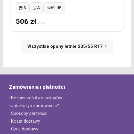
A
A
69 dB
506 zł
/ szt.
Wszystkie opony letnie 235/55 R17
Zamówienia i płatności
· Bezpieczeństwo zakupów
· Jak złożyć zamówienie?
· Sposoby płatności
· Koszt dostawy
· Czas dostawy