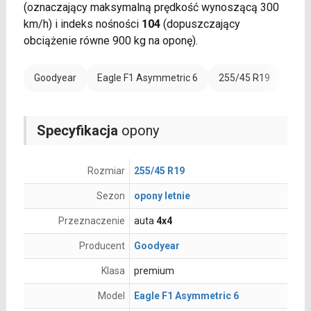
(oznaczający maksymalną prędkość wynoszącą 300
km/h) i indeks nośności
104
(dopuszczający
obciążenie równe 900 kg na oponę).
Goodyear
Eagle F1 Asymmetric 6
255/45 R19
Rant
Specyfikacja
opony
Rozmiar
255/45 R19
Sezon
opony letnie
Przeznaczenie
auta
4x4
Producent
Goodyear
Klasa
premium
Model
Eagle F1 Asymmetric 6