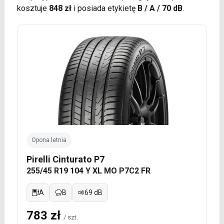
kosztuje
848 zł
i posiada etykietę
B / A / 70 dB
.
Opona letnia
Pirelli Cinturato P7
255/45 R19 104 Y XL MO P7C2 FR
A
B
69 dB
783 zł
/ szt.