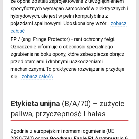
że opona została zaprojektowana z uwzględnieniem
specyficznych wymagań samochodów elektrycznych i
hybrydowych, ale jest w pełni kompatybilna z
pojazdami spalinowymi. Udoskonalony wzór
...
zobacz
całość
FP
/
(ang. Fringe Protector) - rant ochronny felgi.
Oznaczenie informuje o obecności specjalnego
zgrubienia na boku opony, które zabezpiecza obręcz
przed otarciami i drobnymi uszkodzeniami
mechanicznymi. To praktyczne rozwiązanie przydaje
się
...
zobacz całość
Etykieta unijna
(B/A/70) – zużycie
paliwa, przyczepność i hałas
Zgodnie z europejskimi normami ogumienia (UE
2020/740) opona
Goodyear Eagle F1 Asymmetric 6