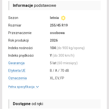
Informacje
podstawowe
Sezon
letnia
Rozmiar
255/45 R19
Przeznaczenie
osobowa
Rok produkcji
2026
Indeks nośności
104
(do 900 kg/oponę)
Indeks prędkości
Y
(do 300 km/h)
Gwarancja
5 lat
(60 miesięcy)
Etykieta UE
B / A / 70 dB
Oznaczenia
XL, EV, FP
Pełna specyfikacja
Dostępne
od ręki