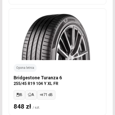
Opona letnia
Bridgestone Turanza 6
255/45 R19 104 Y XL FR
B
A
71 dB
848 zł
/ szt.