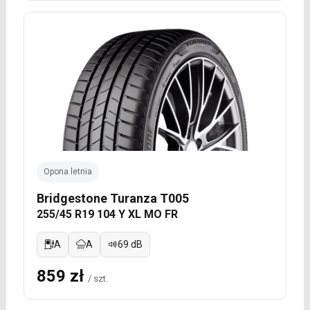
Opona letnia
Bridgestone Turanza T005
255/45 R19 104 Y XL MO FR
A
A
69 dB
859 zł
/ szt.