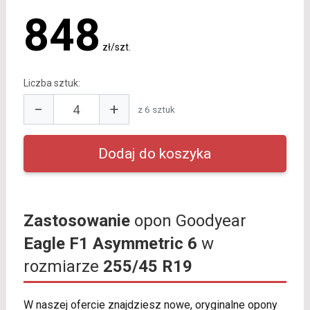
848
zł/szt.
Liczba sztuk:
−
+
z 6 sztuk
Zastosowanie
opon Goodyear
Eagle F1 Asymmetric 6
w
rozmiarze
255/45 R19
W naszej ofercie znajdziesz nowe, oryginalne opony