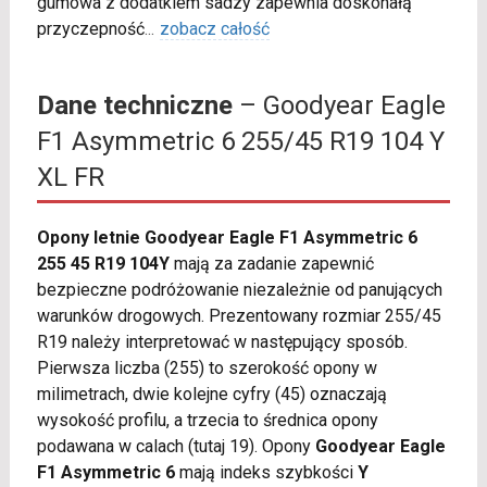
gumowa z dodatkiem sadzy zapewnia doskonałą
przyczepność
...
zobacz całość
Dane techniczne
– Goodyear Eagle
F1 Asymmetric 6 255/45 R19 104 Y
XL FR
Opony letnie Goodyear Eagle F1 Asymmetric 6
255 45 R19 104Y
mają za zadanie zapewnić
bezpieczne podróżowanie niezależnie od panujących
warunków drogowych. Prezentowany rozmiar 255/45
R19 należy interpretować w następujący sposób.
Pierwsza liczba (255) to szerokość opony w
milimetrach, dwie kolejne cyfry (45) oznaczają
wysokość profilu, a trzecia to średnica opony
podawana w calach (tutaj 19). Opony
Goodyear Eagle
F1 Asymmetric 6
mają indeks szybkości
Y