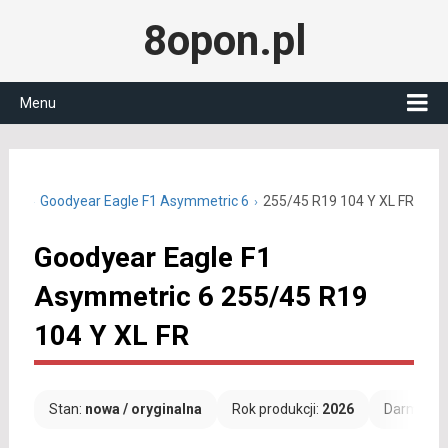
8opon.pl
Menu
 R19
Goodyear Eagle F1 Asymmetric 6
255/45 R19 104 Y XL FR
Goodyear Eagle F1
Asymmetric 6 255/45 R19
104 Y XL FR
Stan:
nowa / oryginalna
Rok produkcji:
2026
Darmowa 