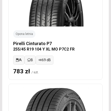
Opona letnia
Pirelli Cinturato P7
255/45 R19 104 Y XL MO P7C2 FR
A
B
69 dB
783 zł
/ szt.