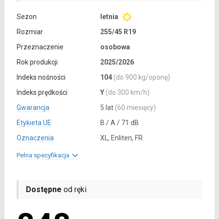
Sezon
letnia
Rozmiar
255/45 R19
Przeznaczenie
osobowa
Rok produkcji
2025/2026
Indeks nośności
104
(do 900 kg/oponę)
Indeks prędkości
Y
(do 300 km/h)
Gwarancja
5 lat
(60 miesięcy)
Etykieta UE
B / A / 71 dB
Oznaczenia
XL, Enliten, FR
Pełna specyfikacja
Dostępne
od ręki