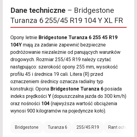
Dane techniczne
– Bridgestone
Turanza 6 255/45 R19 104 Y XL FR
Opony letnie
Bridgestone Turanza 6 255 45 R19
104Y
mają za zadanie zapewnić bezpieczne
podróżowanie niezależnie od panujących warunków
drogowych. Rozmiar 255/45 R19 należy czytać
następująco: szerokość opony 255 mm, wysokość
profilu 45 i średnica 19 cali. Litera (R) przed
oznaczeniem średnicy oznacza radialny typ
konstrukcji. Opona
Bridgestone Turanza 6
posiada
indeks prędkości
Y
(dopuszczalna jazda do 300 km/h)
oraz nośności
104
(najwyższa wartość obciążenia
wynosi 900 kilogramów na pojedyncze koło).
Bridgestone
Turanza 6
255/45 R19
Rant ochronny