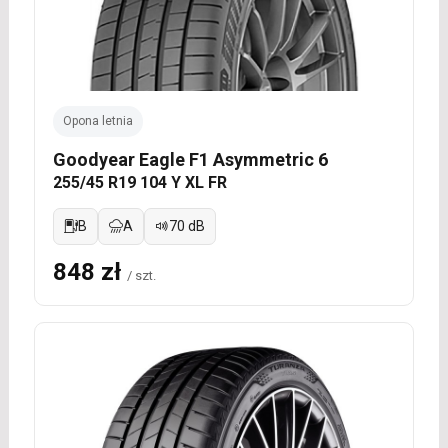
Opona letnia
Goodyear Eagle F1 Asymmetric 6
255/45 R19 104 Y XL FR
B
A
70 dB
848 zł
/ szt.