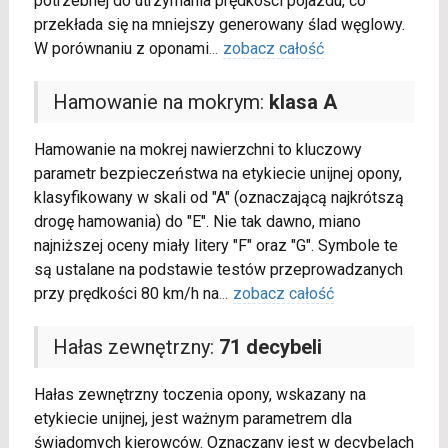
potrzebnej do utrzymania prędkości pojazdu, co
przekłada się na mniejszy generowany ślad węglowy.
W porównaniu z oponami
...
zobacz całość
Hamowanie na mokrym:
klasa A
Hamowanie na mokrej nawierzchni to kluczowy
parametr bezpieczeństwa na etykiecie unijnej opony,
klasyfikowany w skali od "A" (oznaczającą najkrótszą
drogę hamowania) do "E". Nie tak dawno, miano
najniższej oceny miały litery "F" oraz "G". Symbole te
są ustalane na podstawie testów przeprowadzanych
przy prędkości 80 km/h na
...
zobacz całość
Hałas zewnętrzny:
71 decybeli
Hałas zewnętrzny toczenia opony, wskazany na
etykiecie unijnej, jest ważnym parametrem dla
świadomych kierowców. Oznaczany jest w decybelach