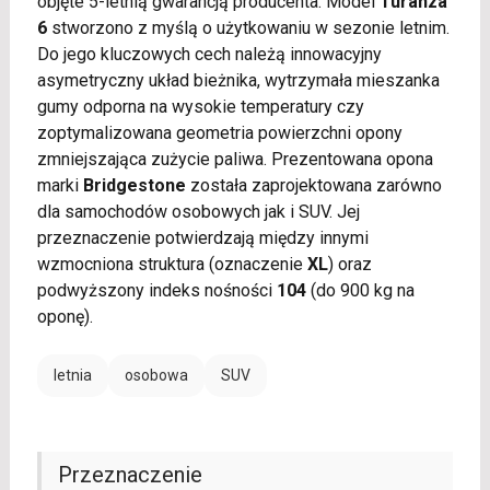
objęte 5-letnią gwarancją producenta. Model
Turanza
6
stworzono z myślą o użytkowaniu w sezonie letnim.
Do jego kluczowych cech należą innowacyjny
asymetryczny układ bieżnika, wytrzymała mieszanka
gumy odporna na wysokie temperatury czy
zoptymalizowana geometria powierzchni opony
zmniejszająca zużycie paliwa. Prezentowana opona
marki
Bridgestone
została zaprojektowana zarówno
dla samochodów osobowych jak i SUV. Jej
przeznaczenie potwierdzają między innymi
wzmocniona struktura (oznaczenie
XL
) oraz
podwyższony indeks nośności
104
(do 900 kg na
oponę).
letnia
osobowa
SUV
Przeznaczenie