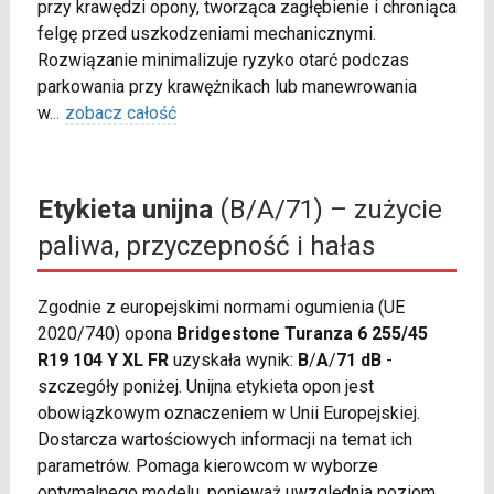
przy krawędzi opony, tworząca zagłębienie i chroniąca
felgę przed uszkodzeniami mechanicznymi.
Rozwiązanie minimalizuje ryzyko otarć podczas
parkowania przy krawężnikach lub manewrowania
w
...
zobacz całość
Etykieta unijna
(B/A/71) – zużycie
paliwa, przyczepność i hałas
Zgodnie z europejskimi normami ogumienia (UE
2020/740) opona
Bridgestone Turanza 6 255/45
R19 104 Y XL FR
uzyskała wynik:
B
/
A
/
71 dB
-
szczegóły poniżej. Unijna etykieta opon jest
obowiązkowym oznaczeniem w Unii Europejskiej.
Dostarcza wartościowych informacji na temat ich
parametrów. Pomaga kierowcom w wyborze
optymalnego modelu, ponieważ uwzględnia poziom