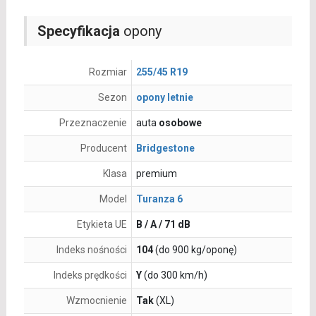
Specyfikacja
opony
Rozmiar
255/45 R19
Sezon
opony letnie
Przeznaczenie
auta
osobowe
Producent
Bridgestone
Klasa
premium
Model
Turanza 6
Etykieta UE
B / A / 71 dB
Indeks nośności
104
(do 900 kg/oponę)
Indeks prędkości
Y
(do 300 km/h)
Wzmocnienie
Tak
(XL)