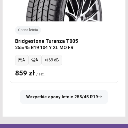
Opona letnia
Bridgestone Turanza T005
255/45 R19 104 Y XL MO FR
A
A
69 dB
859 zł
/ szt.
Wszystkie opony letnie 255/45 R19