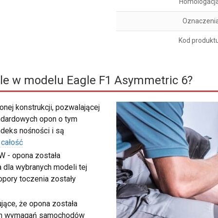
Homologacj
Oznaczeni
Kod produkt
le w modelu Eagle F1 Asymmetric 6?
nej konstrukcji, pozwalającej
ndardowych opon o tym
deks nośności i są
 całość
W - opona została
 dla wybranych modeli tej
 opory toczenia zostały
ujące, że opona została
ych wymagań samochodów