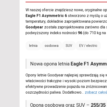
W naszej ofercie znajdziesz nowe, oryginalne 
Eagle F1 Asymmetric 6
stworzono z myślą o uż
temperatury, dokładnie zaprojektowana powierz
Goodyear
została zaprojektowana zarówno dla 
podwyższony indeks nośności
96
(do 710 kg na 
letnia
osobowa
SUV
EV / electric
Nowa opona letnia
Eagle F1 Asymme
Opony letnie Goodyear najlepiej sprawdzają się
właściwości trakcyjne i wysoki poziom bezpie
efektywne prowadzenie pojazdu na zróżnicowanyc
oszczędności paliwa. Dodatkowo
...
zobacz cało
Opona osobowa oraz SUV –
255/35