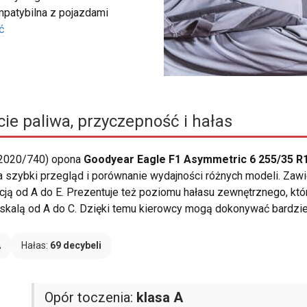
ompatybilna z pojazdami
ć
ie paliwa, przyczepność i hałas
 2020/740) opona
Goodyear Eagle F1 Asymmetric 6 255/35 R1
a szybki przegląd i porównanie wydajności różnych modeli. Zaw
cją od A do E. Prezentuje też poziomu hałasu zewnętrznego, kt
 ze skalą od A do C. Dzięki temu kierowcy mogą dokonywać bardz
A
Hałas:
69 decybeli
Opór toczenia:
klasa A