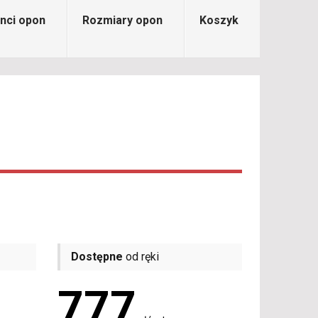
nci opon
Rozmiary opon
Koszyk
Dostępne
od ręki
777