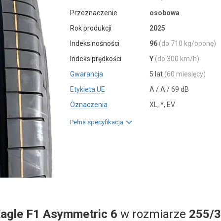
Przeznaczenie
osobowa
Rok produkcji
2025
Indeks nośności
96
(do 710 kg/oponę)
Indeks prędkości
Y
(do 300 km/h)
Gwarancja
5 lat
(60 miesięcy)
Etykieta UE
A / A / 69 dB
Oznaczenia
XL, *, EV
Pełna specyfikacja
agle F1 Asymmetric 6
w rozmiarze
255/3