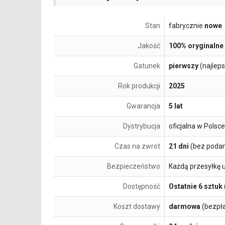
Stan
fabrycznie
nowe
Jakość
100% oryginalne
Gatunek
pierwszy
(najlep
Rok produkcji
2025
Gwarancja
5 lat
Dystrybucja
oficjalna w Polsce
Czas na zwrot
21 dni
(bez podan
Bezpieczeństwo
Każdą przesyłkę 
Dostępność
Ostatnie 6 sztuk
Koszt dostawy
darmowa
(bezpł