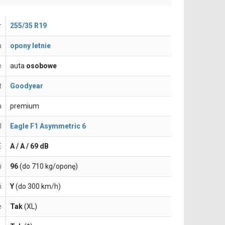
r
255/35 R19
n
opony letnie
e
auta
osobowe
t
Goodyear
a
premium
l
Eagle F1 Asymmetric 6
E
A / A / 69 dB
i
96
(do 710 kg/oponę)
i
Y
(do 300 km/h)
e
Tak
(XL)