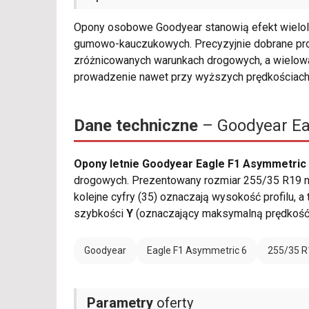
Opony osobowe Goodyear stanowią efekt wielol
gumowo-kauczukowych. Precyzyjnie dobrane pro
zróżnicowanych warunkach drogowych, a wielowa
prowadzenie nawet przy wyższych prędkościach
Dane techniczne
– Goodyear Ea
Opony letnie Goodyear Eagle F1 Asymmetric 
drogowych. Prezentowany rozmiar 255/35 R19 na
kolejne cyfry (35) oznaczają wysokość profilu, a
szybkości
Y
(oznaczający maksymalną prędkość
Goodyear
Eagle F1 Asymmetric 6
255/35 R
Parametry
oferty