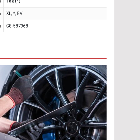
a
Tak
(*)
a
XL, *, EV
u
G8-587968