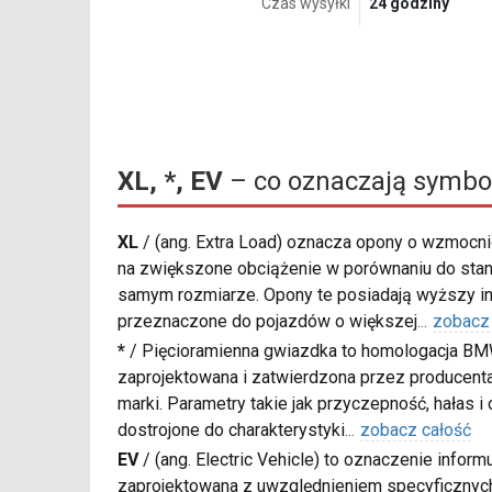
Czas wysyłki
24 godziny
XL, *, EV
– co oznaczają symbo
XL
/
(ang. Extra Load) oznacza opony o wzmocnio
na zwiększone obciążenie w porównaniu do sta
samym rozmiarze. Opony te posiadają wyższy in
przeznaczone do pojazdów o większej
...
zobacz
*
/
Pięcioramienna gwiazdka to homologacja BM
zaprojektowana i zatwierdzona przez producenta
marki. Parametry takie jak przyczepność, hałas i
dostrojone do charakterystyki
...
zobacz całość
EV
/
(ang. Electric Vehicle) to oznaczenie inform
zaprojektowana z uwzględnieniem specyficzn