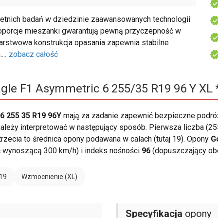
etnich badań w dziedzinie zaawansowanych technologii
porcje mieszanki gwarantują pewną przyczepność w
rstwowa konstrukcja opasania zapewnia stabilne
.
...
zobacz całość
gle F1 Asymmetric 6 255/35 R19 96 Y XL 
6 255 35 R19 96Y
mają za zadanie zapewnić bezpieczne podró
leży interpretować w następujący sposób. Pierwsza liczba (255
 trzecia to średnica opony podawana w calach (tutaj 19). Opony
G
 wynoszącą 300 km/h) i indeks nośności
96
(dopuszczający obc
19
Wzmocnienie (XL)
Specyfikacja
opony