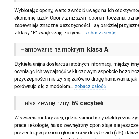
Wybierając opony, warto zwrócić uwagę na ich efektywno
ekonomię jazdy. Opony z niższym oporem toczenia, oznaczo
zapewniają znaczne oszczędności i są bardziej przyjazne
z klasy "E" zwiększają zużycie
...
zobacz całość
Hamowanie na mokrym:
klasa A
Etykieta unijna dostarcza istotnych informacji, między in
oceniając ich wydajność w kluczowym aspekcie bezpiec
przyczepności mierzy się zarówno drogę hamowania, jak i 
porównuje się z modelem
...
zobacz całość
Hałas zewnętrzny:
69 decybeli
W świecie motoryzacji, gdzie samochody elektryczne zysk
pracę i ekologię, hałas zewnętrzny opon staje się jeszcze b
prezentująca poziom głośności w decybelach (dB) i klasyf