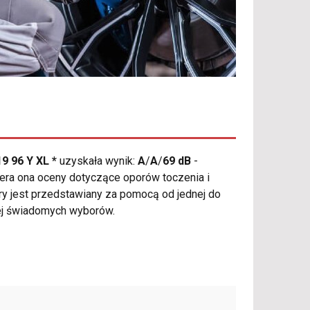
9 96 Y XL *
uzyskała wynik:
A
/
A
/
69 dB
-
iera ona oceny dotyczące oporów toczenia i
óry jest przedstawiany za pomocą od jednej do
iej świadomych wyborów.