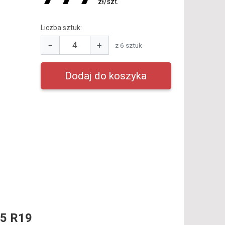
zł/szt.
Liczba sztuk:
−
+
z 6 sztuk
5 R19