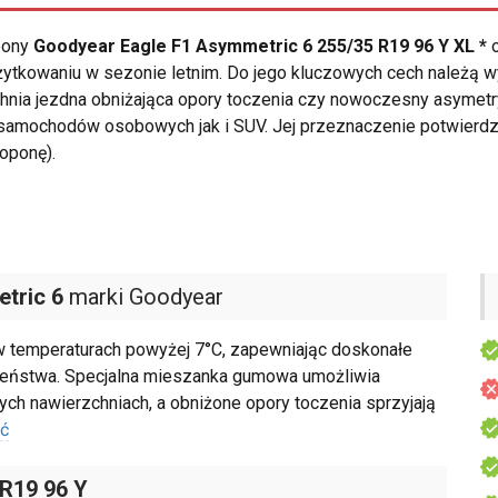
opony
Goodyear Eagle F1 Asymmetric 6 255/35 R19 96 Y XL *
o
ytkowaniu w sezonie letnim. Do jego kluczowych cech należą 
chnia jezdna obniżająca opory toczenia czy nowoczesny asymet
samochodów osobowych jak i SUV. Jej przeznaczenie potwierdz
oponę).
tric 6
marki Goodyear
 w temperaturach powyżej 7°C, zapewniając doskonałe
czeństwa. Specjalna mieszanka gumowa umożliwia
h nawierzchniach, a obniżone opory toczenia sprzyjają
ść
 R19 96 Y