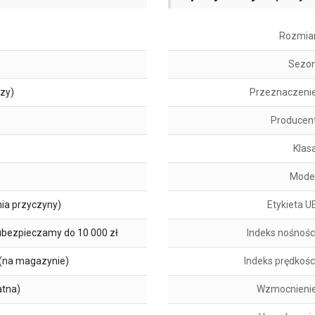
Rozmia
Sezo
szy)
Przeznaczeni
Producen
Klas
Mode
ia przyczyny)
Etykieta U
ubezpieczamy do 10 000 zł
Indeks nośnośc
(na magazynie)
Indeks prędkośc
atna)
Wzmocnieni