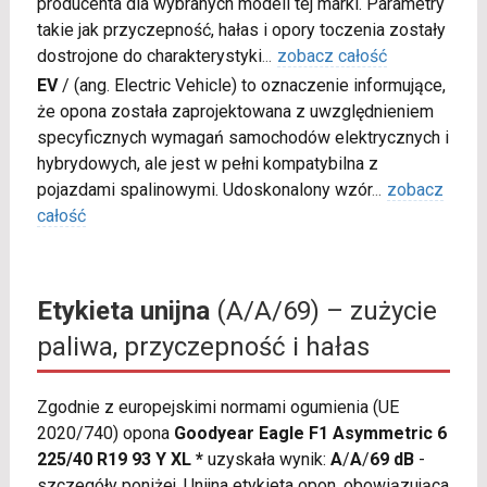
producenta dla wybranych modeli tej marki. Parametry
takie jak przyczepność, hałas i opory toczenia zostały
dostrojone do charakterystyki
...
zobacz całość
EV
/
(ang. Electric Vehicle) to oznaczenie informujące,
że opona została zaprojektowana z uwzględnieniem
specyficznych wymagań samochodów elektrycznych i
hybrydowych, ale jest w pełni kompatybilna z
pojazdami spalinowymi. Udoskonalony wzór
...
zobacz
całość
Etykieta unijna
(A/A/69) – zużycie
paliwa, przyczepność i hałas
Zgodnie z europejskimi normami ogumienia (UE
2020/740) opona
Goodyear Eagle F1 Asymmetric 6
225/40 R19 93 Y XL *
uzyskała wynik:
A
/
A
/
69 dB
-
szczegóły poniżej. Unijna etykieta opon, obowiązująca