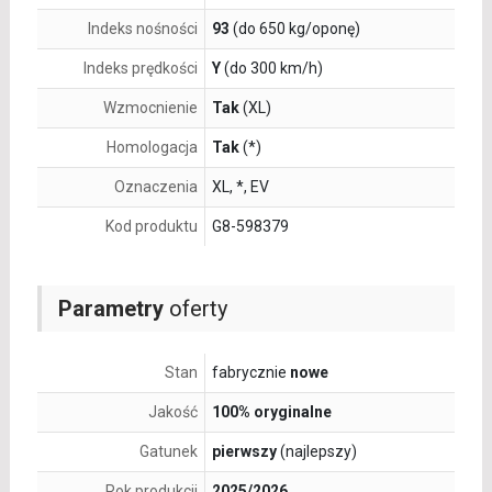
Indeks nośności
93
(do 650 kg/oponę)
Indeks prędkości
Y
(do 300 km/h)
Wzmocnienie
Tak
(XL)
Homologacja
Tak
(*)
Oznaczenia
XL, *, EV
Kod produktu
G8-598379
Parametry
oferty
Stan
fabrycznie
nowe
Jakość
100% oryginalne
Gatunek
pierwszy
(najlepszy)
Rok produkcji
2025/2026