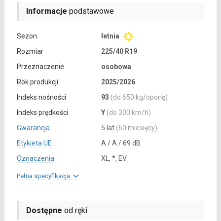
Informacje
podstawowe
Sezon
letnia
Rozmiar
225/40 R19
Przeznaczenie
osobowa
Rok produkcji
2025/2026
Indeks nośności
93
(do 650 kg/oponę)
Indeks prędkości
Y
(do 300 km/h)
Gwarancja
5 lat
(60 miesięcy)
Etykieta UE
A / A / 69 dB
Oznaczenia
XL, *, EV
Pełna specyfikacja
Dostępne
od ręki