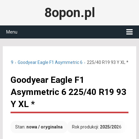
8opon.pl
Menu
/40 R19
Goodyear Eagle F1 Asymmetric 6
225/40 R19 93 Y XL *
Goodyear Eagle F1
Asymmetric 6 225/40 R19 93
Y XL *
Stan:
nowa / oryginalna
Rok produkcji:
2025/2026
Dar