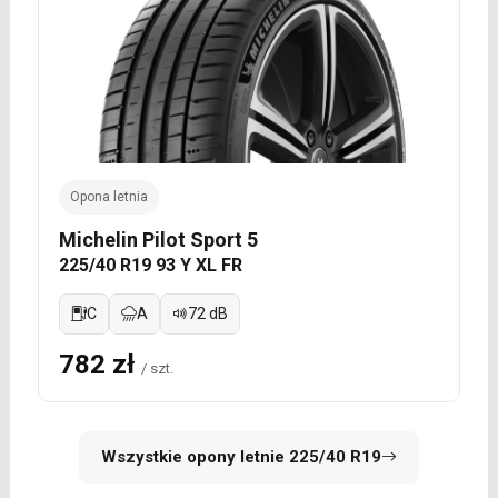
Opona letnia
Michelin Pilot Sport 5
225/40 R19 93 Y XL FR
C
A
72 dB
782 zł
/ szt.
Wszystkie opony letnie 225/40 R19