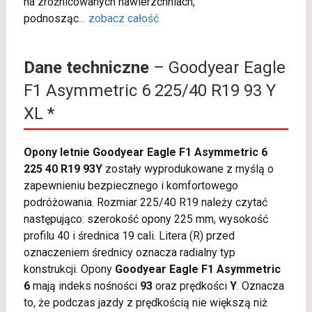
na zróżnicowanych nawierzchniach,
podnosząc
...
zobacz całość
Dane techniczne
– Goodyear Eagle
F1 Asymmetric 6 225/40 R19 93 Y
XL *
Opony letnie Goodyear Eagle F1 Asymmetric 6
225 40 R19 93Y
zostały wyprodukowane z myślą o
zapewnieniu bezpiecznego i komfortowego
podróżowania. Rozmiar 225/40 R19 należy czytać
następująco: szerokość opony 225 mm, wysokość
profilu 40 i średnica 19 cali. Litera (R) przed
oznaczeniem średnicy oznacza radialny typ
konstrukcji. Opony
Goodyear Eagle F1 Asymmetric
6
mają indeks nośności
93
oraz prędkości
Y
. Oznacza
to, że podczas jazdy z prędkością nie większą niż