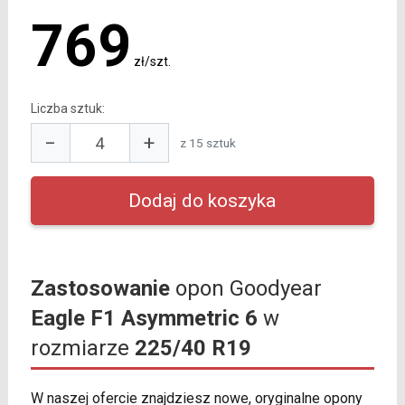
769
zł/szt.
Liczba sztuk:
−
+
z 15 sztuk
Zastosowanie
opon Goodyear
Eagle F1 Asymmetric 6
w
rozmiarze
225/40 R19
W naszej ofercie znajdziesz nowe, oryginalne opony