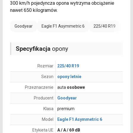
300 km/h pojedyncza opona wytrzyma obciążenie
nawet 650 kilogramów.
Goodyear
Eagle F1 Asymmetric 6
225/40 R19
Wzmo
Specyfikacja
opony
Rozmiar
225/40 R19
Sezon
opony letnie
Przeznaczenie
auta
osobowe
Producent
Goodyear
Klasa
premium
Model
Eagle F1 Asymmetric 6
Etykieta UE
A / A / 69 dB