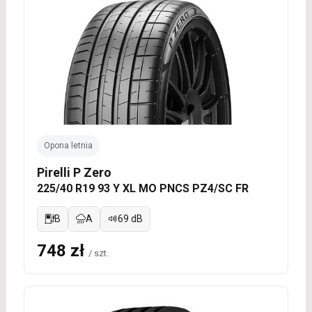
Opona letnia
Pirelli P Zero
225/40 R19 93 Y XL MO PNCS PZ4/SC FR
B
A
69 dB
748 zł
/ szt.