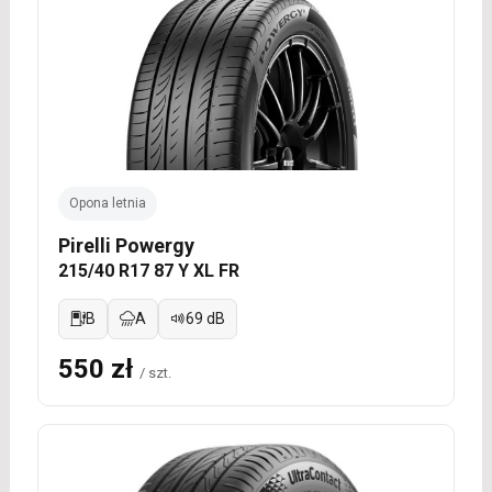
Opona letnia
Pirelli Powergy
215/40 R17 87 Y XL FR
B
A
69 dB
550 zł
/ szt.