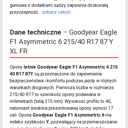
gumowa z dodatkiem sadzy zapewnia doskonałą
przyczepność
...
zobacz całość
Dane techniczne
– Goodyear Eagle
F1 Asymmetric 6 215/40 R17 87 Y
XL FR
Opony
letnie Goodyear Eagle F1 Asymmetric 6 215
40 R17 87Y
są przeznaczone do zapewnienia
bezpieczeństwa i komfortu podczas jazdy w różnych
warunkach drogowych. Pierwsza liczba w rozmiarze
215/40 R17 to szerokość opony podawana w
milimetrach (tutaj 215 mm). Wysokość profilu to 40,
natomiast średnica prezentowanej opony wynosi 17
cali. Opona
Goodyear Eagle F1 Asymmetric 6
ma
indeks szybkości
Y
, pozwalający na przemieszczanie