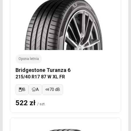
Opona letnia
Bridgestone Turanza 6
215/40 R17 87 W XL FR
B
A
70 dB
522 zł
/ szt.