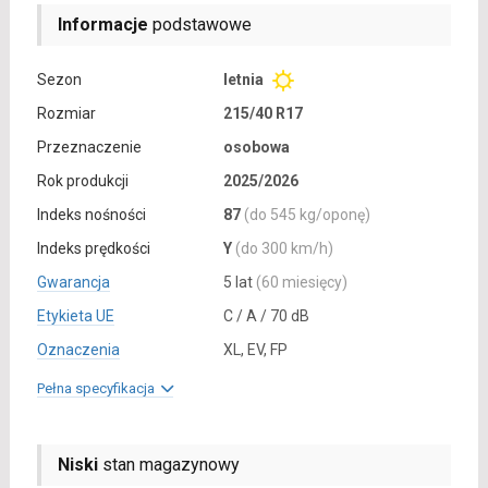
Informacje
podstawowe
Sezon
letnia
Rozmiar
215/40 R17
Przeznaczenie
osobowa
Rok produkcji
2025/2026
Indeks nośności
87
(do 545 kg/oponę)
Indeks prędkości
Y
(do 300 km/h)
Gwarancja
5 lat
(60 miesięcy)
Etykieta UE
C / A / 70 dB
Oznaczenia
XL, EV, FP
Pełna specyfikacja
Niski
stan magazynowy