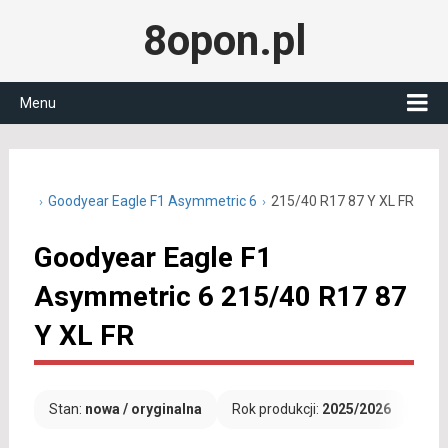
8opon.pl
Menu
40 R17
Goodyear Eagle F1 Asymmetric 6
215/40 R17 87 Y XL FR
Goodyear Eagle F1
Asymmetric 6 215/40 R17 87
Y XL FR
Stan:
nowa / oryginalna
Rok produkcji:
2025/2026
Dar