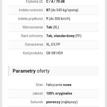
Etykieta UE
C / A / 70 dB
Indeks nośności
87
(do 545 kg/oponę)
Indeks prędkości
Y
(do 300 km/h)
Wzmocnienie
Tak
(XL)
Rant ochronny
Tak, standardowy
(FP)
Oznaczenia
XL, EV, FP
Kod produktu
G8-581459
Parametry
oferty
Stan
fabrycznie
nowe
Jakość
100% oryginalne
Gatunek
pierwszy
(najlepszy)