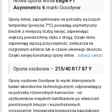
Nowa opona letnia
Eagle F1
Asymmetric 6
marki Goodyear
Opony letnie, zaprojektowane na potrzeby wyższych
temperatur (powyżej 7°C), posiadają asymetryczny
bieżnik z mniejszą liczbą nacięć, zapewniając
większą powierzchnię styku z drogą. Dzięki temu
zapewniają lepszą przyczepność, zwłaszcza na
rozgrzanym asfalcie lub w czasie ulewnego deszczu.
Dzięki swojej konstrukcji opony letnie
...
zobacz całość
Opona osobowa –
215/40 R17 87 Y
Opony osobowe Goodyear to wynik intensywnych
badań laboratoriów technologicznych, odpowiadający
na potrzeby różnorodnych kierowców - od
użytkowników miejskich hatchbacków po właścicieli
prestiżowych limuzyn i wszechstronnych
crossoverów. Innowacyjna kompozycja kauczukowo-