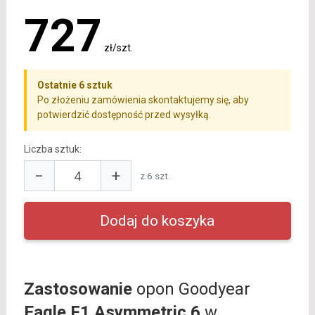
727
zł/szt.
Ostatnie 6 sztuk
Po złożeniu zamówienia skontaktujemy się, aby
potwierdzić dostępność przed wysyłką.
Liczba sztuk:
−
+
z 6 szt.
Zastosowanie
opon Goodyear
Eagle F1 Asymmetric 6
w