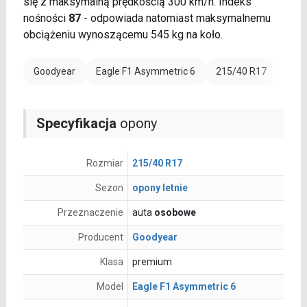
się z maksymalną prędkością 300 km/h. Indeks
nośności
87
- odpowiada natomiast maksymalnemu
obciążeniu wynoszącemu 545 kg na koło.
Goodyear
Eagle F1 Asymmetric 6
215/40 R17
Rant
Specyfikacja
opony
Rozmiar
215/40 R17
Sezon
opony letnie
Przeznaczenie
auta
osobowe
Producent
Goodyear
Klasa
premium
Model
Eagle F1 Asymmetric 6