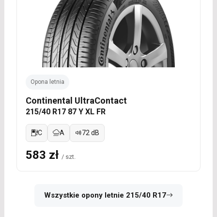
Opona letnia
Continental UltraContact
215/40 R17 87 Y XL FR
C
A
72 dB
583 zł
/ szt.
Wszystkie opony letnie 215/40 R17