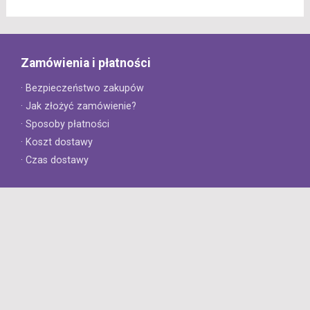
Zamówienia i płatności
· Bezpieczeństwo zakupów
· Jak złożyć zamówienie?
· Sposoby płatności
· Koszt dostawy
· Czas dostawy
Obsługa klienta
· Zwroty
· Reklamacje
· Najczęściej zadawane pytania
· Gwarancja na opony
· Kontakt