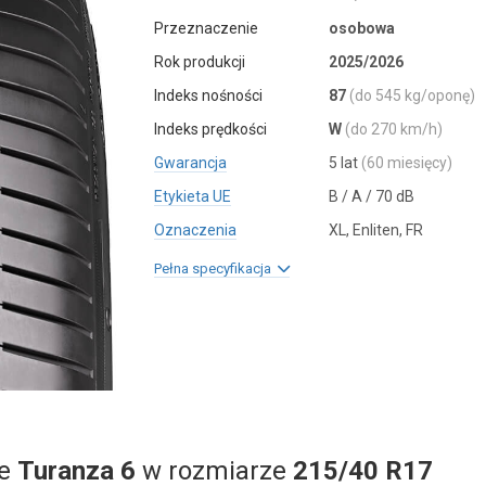
Przeznaczenie
osobowa
Rok produkcji
2025/2026
Indeks nośności
87
(do 545 kg/oponę)
Indeks prędkości
W
(do 270 km/h)
Gwarancja
5 lat
(60 miesięcy)
Etykieta UE
B / A / 70 dB
Oznaczenia
XL, Enliten, FR
Pełna specyfikacja
ne
Turanza 6
w rozmiarze
215/40 R17