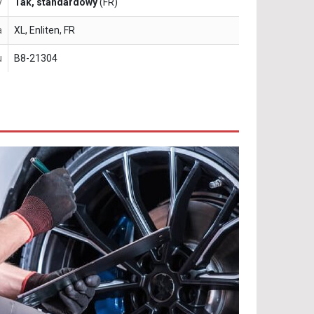
y
Tak, standardowy
(FR)
a
XL, Enliten, FR
u
B8-21304