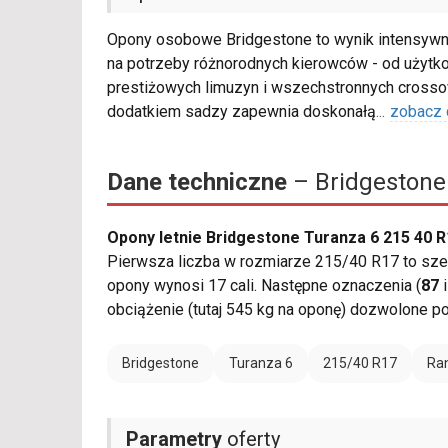
Opony osobowe Bridgestone to wynik intensywny
na potrzeby różnorodnych kierowców - od użytk
prestiżowych limuzyn i wszechstronnych cros
dodatkiem sadzy zapewnia doskonałą
...
zobacz 
Dane techniczne
– Bridgestone
Opony letnie Bridgestone Turanza 6 215 40 
Pierwsza liczba w rozmiarze 215/40 R17 to szer
opony wynosi 17 cali. Następne oznaczenia (
87
obciążenie (tutaj 545 kg na oponę) dozwolone 
Bridgestone
Turanza 6
215/40 R17
Ran
Parametry
oferty