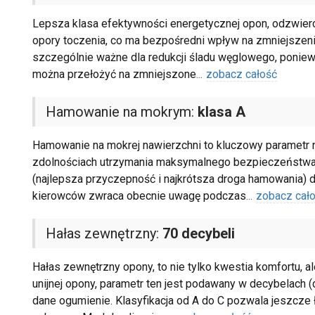
Lepsza klasa efektywności energetycznej opon, odzwierci
opory toczenia, co ma bezpośredni wpływ na zmniejszenie 
szczególnie ważne dla redukcji śladu węglowego, poniewa
można przełożyć na zmniejszone
...
zobacz całość
Hamowanie na mokrym:
klasa A
Hamowanie na mokrej nawierzchni to kluczowy parametr na
zdolnościach utrzymania maksymalnego bezpieczeństwa w
(najlepsza przyczepność i najkrótsza droga hamowania) do
kierowców zwraca obecnie uwagę podczas
...
zobacz cał
Hałas zewnętrzny:
70 decybeli
Hałas zewnętrzny opony, to nie tylko kwestia komfortu, 
unijnej opony, parametr ten jest podawany w decybelach (dB
dane ogumienie. Klasyfikacja od A do C pozwala jeszcze ł