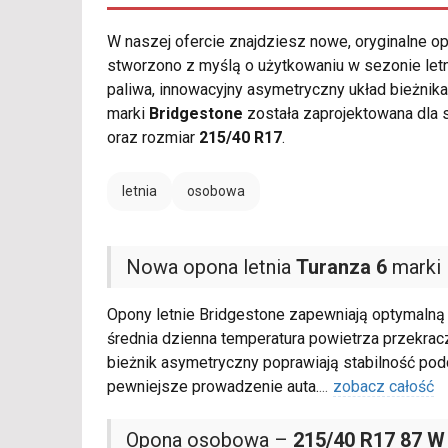
W naszej ofercie znajdziesz nowe, oryginalne 
stworzono z myślą o użytkowaniu w sezonie let
paliwa, innowacyjny asymetryczny układ bieżn
marki
Bridgestone
została zaprojektowana dla
oraz rozmiar
215/40 R17
.
letnia
osobowa
Nowa opona letnia
Turanza 6
marki 
Opony letnie Bridgestone zapewniają optymalną 
średnia dzienna temperatura powietrza przekra
bieżnik asymetryczny poprawiają stabilność pod
pewniejsze prowadzenie auta.
...
zobacz całość
Opona osobowa –
215/40 R17 87 W