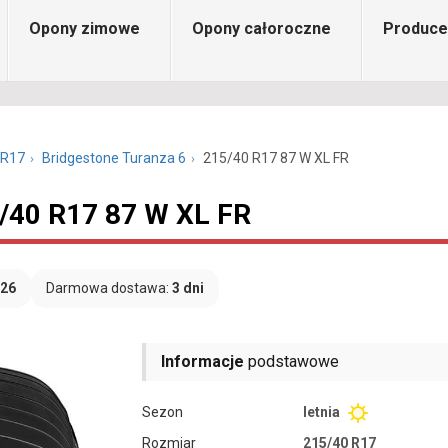
Opony zimowe
Opony całoroczne
Produce
 R17
Bridgestone Turanza 6
215/40 R17 87 W XL FR
5/40 R17 87 W XL FR
026
Darmowa dostawa:
3 dni
Informacje
podstawowe
Sezon
letnia
Rozmiar
215/40 R17