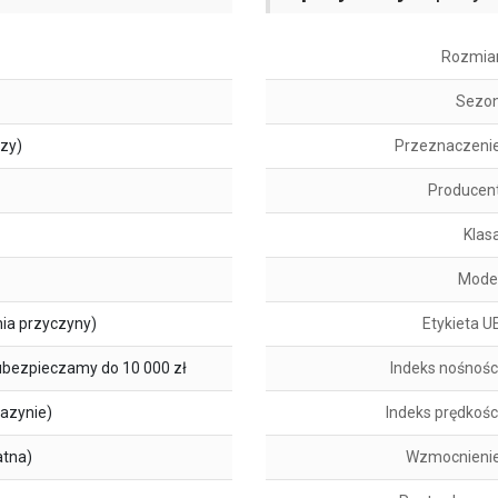
Rozmia
Sezo
szy)
Przeznaczeni
Producen
Klas
Mode
ia przyczyny)
Etykieta U
ubezpieczamy do 10 000 zł
Indeks nośnośc
azynie)
Indeks prędkośc
atna)
Wzmocnieni