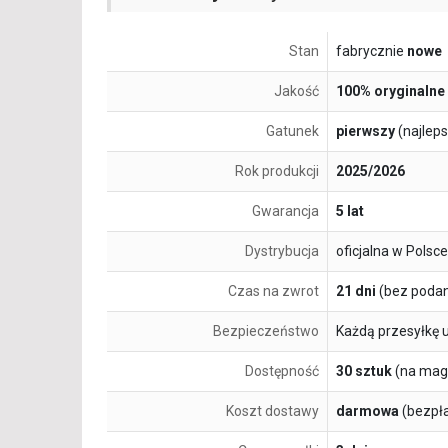
Stan
fabrycznie
nowe
Jakość
100% oryginalne
Gatunek
pierwszy
(najlep
Rok produkcji
2025/2026
Gwarancja
5 lat
Dystrybucja
oficjalna w Polsce
Czas na zwrot
21 dni
(bez podan
Bezpieczeństwo
Każdą przesyłkę 
Dostępność
30 sztuk
(na mag
Koszt dostawy
darmowa
(bezpł