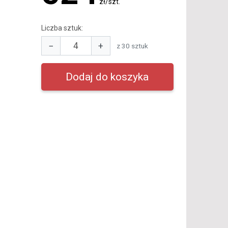
zł/szt.
Liczba sztuk:
−
+
z 30 sztuk