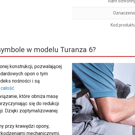
Rant ochronn
Oznaczeni
Kod produkt
symbole w modelu Turanza 6?
nej konstrukcji, pozwalającej
ndardowych opon o tym
deks nośności i są
 całość
wiązanie, które obniża masę
rzyczyniając się do redukcji
ji. Dzięki zoptymalizowanej
my przy krawędzi opony,
szkodzeniami mechanicznymi.