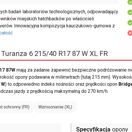
ch badań laboratoriów technologicznych, odpowiadający
owników miejskich hatchbacków po właścicieli
soverów. Innowacyjna kompozycja kauczukowo-gumowa z
całość
 Turanza 6 215/40 R17 87 W XL FR
R17 87W
mają za zadanie zapewnić bezpieczne podróżowanie ni
okość opony podawana w milimetrach (tutaj 215 mm). Wysokość 
i
W
) to odpowiednio indeks nośności oraz prędkości opon
Bridg
podczas jazdy z prędkością maksymalną do 270 km/h.
t ochronny (FR)
Wzmocnienie (XL)
Specyfikacja
opony