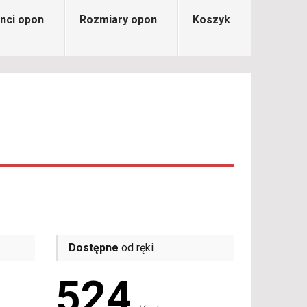
nci opon
Rozmiary opon
Koszyk
Dostępne
od ręki
524