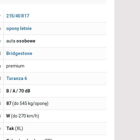
r
215/40 R17
n
opony letnie
e
auta
osobowe
t
Bridgestone
a
premium
l
Turanza 6
E
B / A / 70 dB
i
87
(do 545 kg/oponę)
i
W
(do 270 km/h)
e
Tak
(XL)