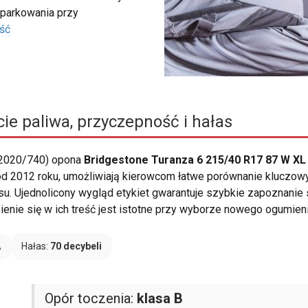
 parkowania przy
ść
ie paliwa, przyczepność i hałas
 2020/740) opona
Bridgestone Turanza 6 215/40 R17 87 W XL
 od 2012 roku, umożliwiają kierowcom łatwe porównanie kluczowy
su. Ujednolicony wygląd etykiet gwarantuje szybkie zapoznanie 
enie się w ich treść jest istotne przy wyborze nowego ogumieni
A
Hałas:
70 decybeli
Opór toczenia:
klasa B