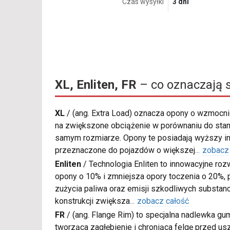
Czas wysyłki
3 dni
XL, Enliten, FR
– co oznaczają 
XL
/
(ang. Extra Load) oznacza opony o wzmocnio
na zwiększone obciążenie w porównaniu do sta
samym rozmiarze. Opony te posiadają wyższy in
przeznaczone do pojazdów o większej
...
zobacz
Enliten
/
Technologia Enliten to innowacyjne roz
opony o 10% i zmniejsza opory toczenia o 20%, p
zużycia paliwa oraz emisji szkodliwych substanc
konstrukcji zwiększa
...
zobacz całość
FR
/
(ang. Flange Rim) to specjalna nadlewka gu
tworząca zagłębienie i chroniąca felgę przed u