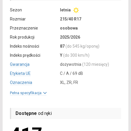
Sezon
letnia
Rozmiar
215/40 R17
Przeznaczenie
osobowa
Rok produkcji
2025/2026
Indeks nośności
87
(do 545 kg/oponę)
Indeks prędkości
Y
(do 300 km/h)
Gwarancja
dożywotnia
(120 miesięcy)
Etykieta UE
C / A / 69 dB
Oznaczenia
XL, ZR, FR
Pełna specyfikacja
Dostępne
od ręki