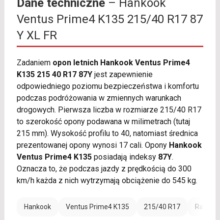
Dane techniczne
– Hankook
Ventus Prime4 K135 215/40 R17 87
Y XL FR
Zadaniem
opon letnich Hankook Ventus Prime4
K135 215 40 R17 87Y
jest zapewnienie
odpowiedniego poziomu bezpieczeństwa i komfortu
podczas podróżowania w zmiennych warunkach
drogowych. Pierwsza liczba w rozmiarze 215/40 R17
to szerokość opony podawana w milimetrach (tutaj
215 mm). Wysokość profilu to 40, natomiast średnica
prezentowanej opony wynosi 17 cali. Opony
Hankook
Ventus Prime4 K135
posiadają indeksy
87Y
.
Oznacza to, że podczas jazdy z prędkością do 300
km/h każda z nich wytrzymają obciążenie do 545 kg.
Hankook
Ventus Prime4 K135
215/40 R17
Rant oc