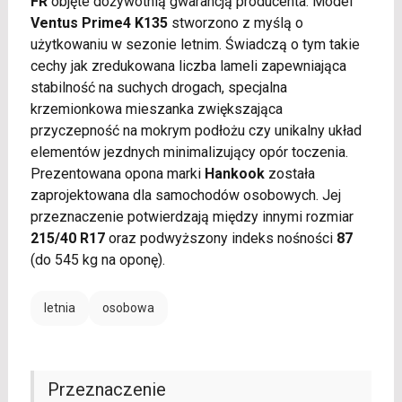
FR
objęte dożywotnią gwarancją producenta. Model
Ventus Prime4 K135
stworzono z myślą o
użytkowaniu w sezonie letnim. Świadczą o tym takie
cechy jak zredukowana liczba lameli zapewniająca
stabilność na suchych drogach, specjalna
krzemionkowa mieszanka zwiększająca
przyczepność na mokrym podłożu czy unikalny układ
elementów jezdnych minimalizujący opór toczenia.
Prezentowana opona marki
Hankook
została
zaprojektowana dla samochodów osobowych. Jej
przeznaczenie potwierdzają między innymi rozmiar
215/40 R17
oraz podwyższony indeks nośności
87
(do 545 kg na oponę).
letnia
osobowa
Przeznaczenie