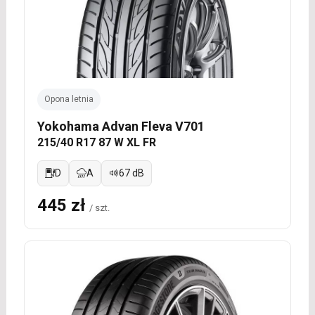
Opona letnia
Yokohama Advan Fleva V701
215/40 R17 87 W XL FR
D
A
67 dB
445 zł
/ szt.