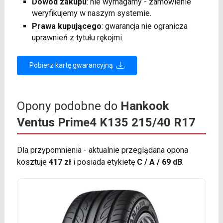
Dowód zakupu
: nie wymagamy - zamówienie
weryfikujemy w naszym systemie.
Prawa kupującego
: gwarancja nie ogranicza
uprawnień z tytułu rękojmi.
Pobierz kartę gwarancyjną
Opony podobne do
Hankook
Ventus Prime4 K135 215/40 R17
Dla przypomnienia - aktualnie przeglądana opona
kosztuje
417 zł
i posiada etykietę
C / A / 69 dB
.