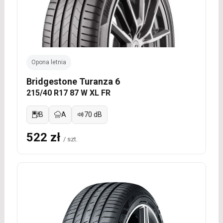
Opona letnia
Bridgestone Turanza 6
215/40 R17 87 W XL FR
B
A
70 dB
522 zł
/ szt.