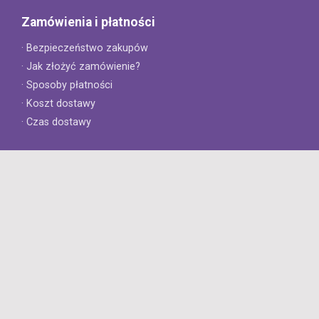
Zamówienia i płatności
· Bezpieczeństwo zakupów
· Jak złożyć zamówienie?
· Sposoby płatności
· Koszt dostawy
· Czas dostawy
Obsługa klienta
· Zwroty
· Reklamacje
· Najczęściej zadawane pytania
· Gwarancja na opony
· Kontakt
8opon.pl