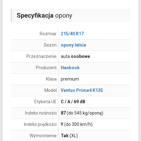
Specyfikacja
opony
Rozmiar
215/40 R17
Sezon
opony letnie
Przeznaczenie
auta
osobowe
Producent
Hankook
Klasa
premium
Model
Ventus Prime4 K135
Etykieta UE
C / A / 69 dB
Indeks nośności
87
(do 545 kg/oponę)
Indeks prędkości
Y
(do 300 km/h)
Wzmocnienie
Tak
(XL)