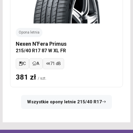
Opona letnia
Nexen N'Fera Primus
215/40 R17 87 W XL FR
C
A
71 dB
381 zł
/ szt.
Wszystkie opony letnie 215/40 R17