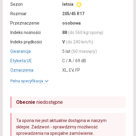
Sezon
letnia
Rozmiar
205/45 R17
Przeznaczenie
osobowa
Indeks nośności
88
(do 560 kg/oponę)
Indeks prędkości
V
(do 240 km/h)
Gwarancja
5 lat
(60 miesięcy)
Etykieta UE
C / A / 69 dB
Oznaczenia
XL, EV, FP
Pełna specyfikacja
Obecnie
niedostępne
Ta opona nie jest aktualnie dostępna w naszym
sklepie. Zadzwoń - sprawdzimy możliwość
sprowadzenia na specjalne zamówienie.