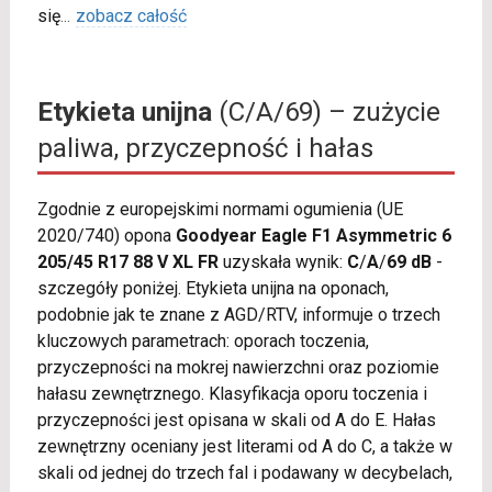
się
...
zobacz całość
Etykieta unijna
(C/A/69) – zużycie
paliwa, przyczepność i hałas
Zgodnie z europejskimi normami ogumienia (UE
2020/740) opona
Goodyear Eagle F1 Asymmetric 6
205/45 R17 88 V XL FR
uzyskała wynik:
C
/
A
/
69 dB
-
szczegóły poniżej. Etykieta unijna na oponach,
podobnie jak te znane z AGD/RTV, informuje o trzech
kluczowych parametrach: oporach toczenia,
przyczepności na mokrej nawierzchni oraz poziomie
hałasu zewnętrznego. Klasyfikacja oporu toczenia i
przyczepności jest opisana w skali od A do E. Hałas
zewnętrzny oceniany jest literami od A do C, a także w
skali od jednej do trzech fal i podawany w decybelach,