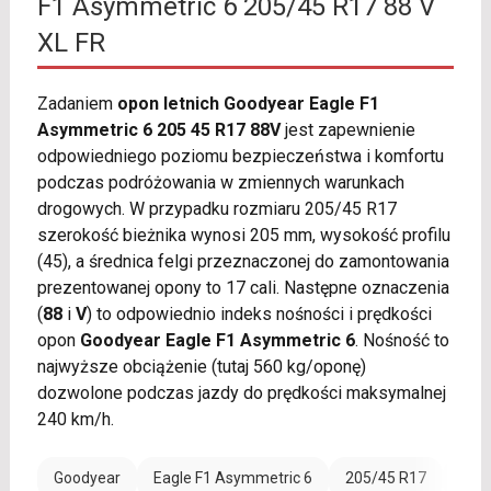
F1 Asymmetric 6 205/45 R17 88 V
XL FR
Zadaniem
opon letnich Goodyear Eagle F1
Asymmetric 6 205 45 R17 88V
jest zapewnienie
odpowiedniego poziomu bezpieczeństwa i komfortu
podczas podróżowania w zmiennych warunkach
drogowych. W przypadku rozmiaru 205/45 R17
szerokość bieżnika wynosi 205 mm, wysokość profilu
(45), a średnica felgi przeznaczonej do zamontowania
prezentowanej opony to 17 cali. Następne oznaczenia
(
88
i
V
) to odpowiednio indeks nośności i prędkości
opon
Goodyear Eagle F1 Asymmetric 6
. Nośność to
najwyższe obciążenie (tutaj 560 kg/oponę)
dozwolone podczas jazdy do prędkości maksymalnej
240 km/h.
Goodyear
Eagle F1 Asymmetric 6
205/45 R17
Rant