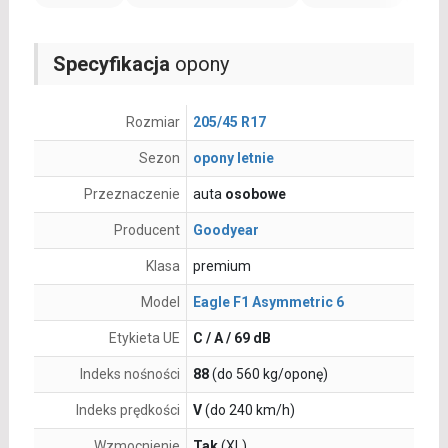
Specyfikacja
opony
Rozmiar
205/45 R17
Sezon
opony letnie
Przeznaczenie
auta
osobowe
Producent
Goodyear
Klasa
premium
Model
Eagle F1 Asymmetric 6
Etykieta UE
C / A / 69 dB
Indeks nośności
88
(do 560 kg/oponę)
Indeks prędkości
V
(do 240 km/h)
Wzmocnienie
Tak
(XL)