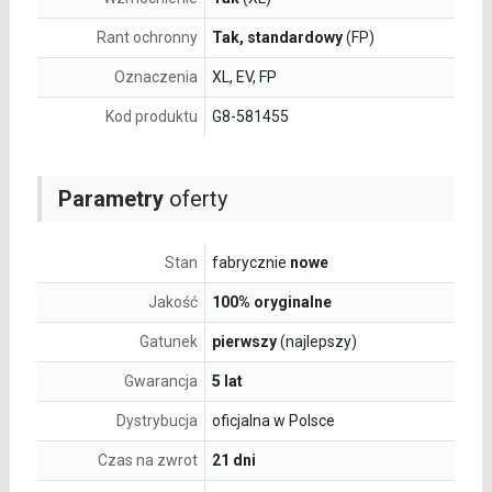
Rant ochronny
Tak, standardowy
(FP)
Oznaczenia
XL, EV, FP
Kod produktu
G8-581455
Parametry
oferty
Stan
fabrycznie
nowe
Jakość
100% oryginalne
Gatunek
pierwszy
(najlepszy)
Gwarancja
5 lat
Dystrybucja
oficjalna w Polsce
Czas na zwrot
21 dni