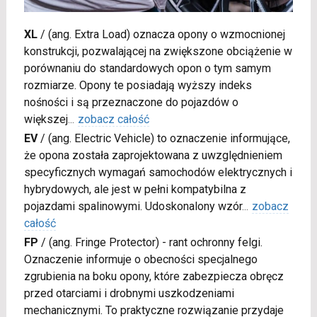
XL
/
(ang. Extra Load) oznacza opony o wzmocnionej
konstrukcji, pozwalającej na zwiększone obciążenie w
porównaniu do standardowych opon o tym samym
rozmiarze. Opony te posiadają wyższy indeks
nośności i są przeznaczone do pojazdów o
większej
...
zobacz całość
EV
/
(ang. Electric Vehicle) to oznaczenie informujące,
że opona została zaprojektowana z uwzględnieniem
specyficznych wymagań samochodów elektrycznych i
hybrydowych, ale jest w pełni kompatybilna z
pojazdami spalinowymi. Udoskonalony wzór
...
zobacz
całość
FP
/
(ang. Fringe Protector) - rant ochronny felgi.
Oznaczenie informuje o obecności specjalnego
zgrubienia na boku opony, które zabezpiecza obręcz
przed otarciami i drobnymi uszkodzeniami
mechanicznymi. To praktyczne rozwiązanie przydaje