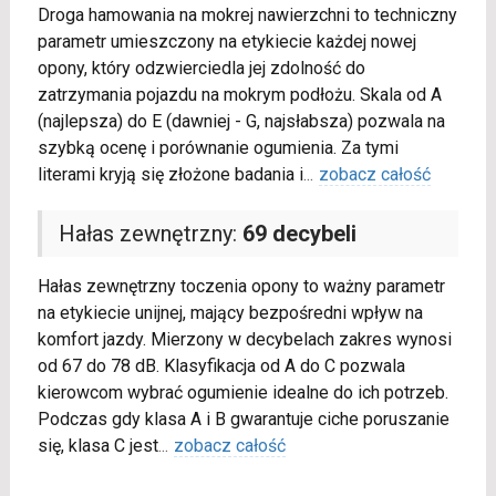
Droga hamowania na mokrej nawierzchni to techniczny
parametr umieszczony na etykiecie każdej nowej
opony, który odzwierciedla jej zdolność do
zatrzymania pojazdu na mokrym podłożu. Skala od A
(najlepsza) do E (dawniej - G, najsłabsza) pozwala na
szybką ocenę i porównanie ogumienia. Za tymi
literami kryją się złożone badania i
...
zobacz całość
Hałas zewnętrzny:
69 decybeli
Hałas zewnętrzny toczenia opony to ważny parametr
na etykiecie unijnej, mający bezpośredni wpływ na
komfort jazdy. Mierzony w decybelach zakres wynosi
od 67 do 78 dB. Klasyfikacja od A do C pozwala
kierowcom wybrać ogumienie idealne do ich potrzeb.
Podczas gdy klasa A i B gwarantuje ciche poruszanie
się, klasa C jest
...
zobacz całość