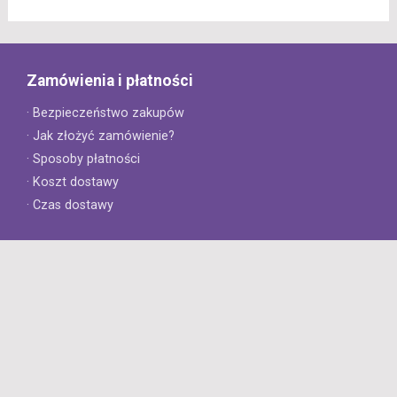
Zamówienia i płatności
· Bezpieczeństwo zakupów
· Jak złożyć zamówienie?
· Sposoby płatności
· Koszt dostawy
· Czas dostawy
Obsługa klienta
· Zwroty
· Reklamacje
· Najczęściej zadawane pytania
· Gwarancja na opony
· Kontakt