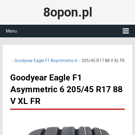
8opon.pl
Menu
45 R17
Goodyear Eagle F1 Asymmetric 6
205/45 R17 88 V XL FR
Goodyear Eagle F1
Asymmetric 6 205/45 R17 88
V XL FR