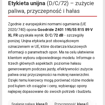
Etykieta unijna
(D/C/72) – zużycie
paliwa, przyczepność i hałas
Zgodnie z europejskimi normami ogumienia (UE
2020/740) opona
Goodride Z401 195/55 R15 89 V
XL FR
uzyskała wynik:
D
/
C
/
72 dB
- szczegóły
poniżej. Unijna etykieta jest obowiązkowym
oznaczeniem w UE, które dostarcza kluczowych
informacji o parametrach opon. Ma na celu ułatwienie
klientom wyboru odpowiedniego modelu. Informuje o
trzech głównych aspektach: poziomie hałasu
generowanym podczas jazdy, efektywności zużycia
paliwa oraz przyczepności na mokrej nawierzchni.
Dzięki temu kierowcy mogą porównać różne modele
pod kątem ich osiągów i ceny, wybierając opony
najlepiej dopasowane do swoich potrzeb i budżetu.
Spalanie paliwa:
klasa D
Przyczepność:
klasa C
Hałas