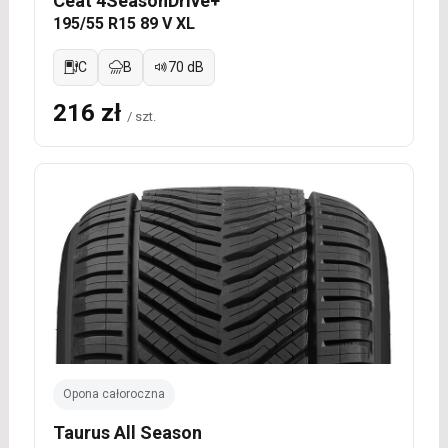
Ceat 4SeasonDrive+
195/55 R15 89 V XL
C
B
70 dB
216 zł
/ szt.
Opona całoroczna
Taurus All Season