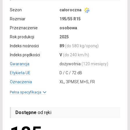
Sezon
całoroczna
Rozmiar
195/55 R15
Przeznaczenie
osobowa
Rok produkcji
2025
Indeks nośności
89
(do 580 kg/oponę)
Indeks prędkości
V
(do 240 km/h)
Gwarancja
dożywotnia
(120 miesięcy)
Etykieta UE
D / C / 72 dB
Oznaczenia
XL, 3PMSF, M+S, FR
Pełna specyfikacja
Dostępne
od ręki