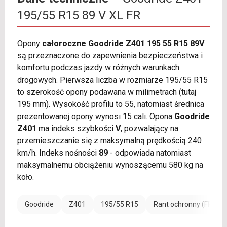
195/55 R15 89 V XL FR
Opony
całoroczne Goodride Z401 195 55 R15 89V
są przeznaczone do zapewnienia bezpieczeństwa i
komfortu podczas jazdy w różnych warunkach
drogowych. Pierwsza liczba w rozmiarze 195/55 R15
to szerokość opony podawana w milimetrach (tutaj
195 mm). Wysokość profilu to 55, natomiast średnica
prezentowanej opony wynosi 15 cali. Opona
Goodride
Z401
ma indeks szybkości
V
, pozwalający na
przemieszczanie się z maksymalną prędkością 240
km/h. Indeks nośności
89
- odpowiada natomiast
maksymalnemu obciążeniu wynoszącemu 580 kg na
koło.
Goodride
Z401
195/55 R15
Rant ochronny (FR)