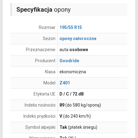
Specyfikacja
opony
Rozmiar
195/55 R15
Sezon
opony całoroczne
Przeznaczenie
auta
osobowe
Producent
Goodride
Klasa
ekonomiczna
Model
Z401
Etykieta UE
D / C / 72 dB
Indeks nośności
89
(do 580 kg/oponę)
Indeks prędkości
V
(do 240 km/h)
Symbol alpejski
Tak
(płatek śniegu)