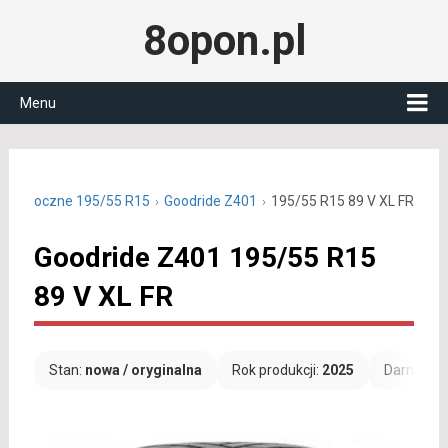
8opon.pl
Menu
 całoroczne 195/55 R15
Goodride Z401
195/55 R15 89 V XL FR
Goodride Z401 195/55 R15
89 V XL FR
Stan:
nowa / oryginalna
Rok produkcji:
2025
Darmowa 