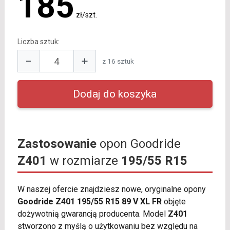
185
zł/szt.
Liczba sztuk:
−
+
z 16 sztuk
Zastosowanie
opon Goodride
Z401
w rozmiarze
195/55 R15
W naszej ofercie znajdziesz nowe, oryginalne opony
Goodride Z401 195/55 R15 89 V XL FR
objęte
dożywotnią gwarancją producenta. Model
Z401
stworzono z myślą o użytkowaniu bez względu na