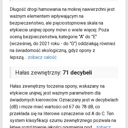
Długość drogi hamowania na mokrej nawierzchni jest
ważnym elementem wpływającym na
bezpieczeństwo, ale pięciostopniowa skala na
etykiecie unijnej opony mówi o wiele więcej. Poza
oceną bezpieczeństwa, kategorie "A" do "E"
(wcześniej, do 2021 roku - do "G") oddziałują również
na świadomość ekologiczną, gdyż opony z
lepszą
...
zobacz całość
Hałas zewnętrzny:
71 decybeli
Hałas zewnętrzny toczenia opony, wskazany na
etykiecie unijnej, jest ważnym parametrem dla
świadomych kierowców. Oznaczany jest w decybelach
(dB) i może mieć wartości od 67 do 78 dB, co
przekłada się na literowe oznaczenie od A do C. Ten
system klasyfikacji szumu zewnętrznego pozwala na
łatwe rozróżnienie jakości ogumienia pod
...
zobacz