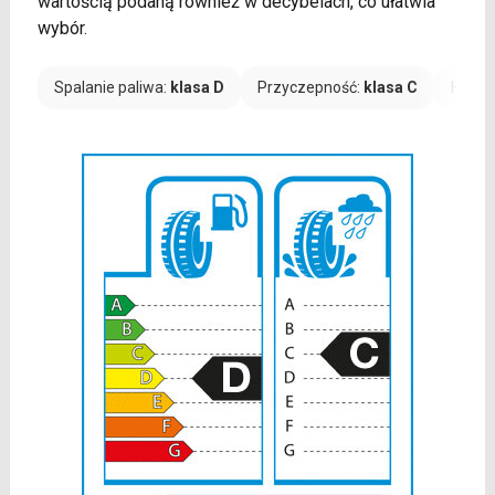
wartością podaną również w decybelach, co ułatwia
wybór.
Spalanie paliwa:
klasa D
Przyczepność:
klasa C
Hałas