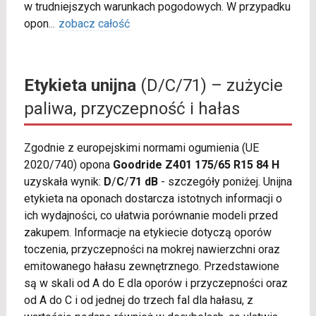
w trudniejszych warunkach pogodowych. W przypadku
opon
...
zobacz całość
Etykieta unijna
(D/C/71) – zużycie
paliwa, przyczepność i hałas
Zgodnie z europejskimi normami ogumienia (UE
2020/740) opona
Goodride Z401 175/65 R15 84 H
uzyskała wynik:
D
/
C
/
71 dB
- szczegóły poniżej. Unijna
etykieta na oponach dostarcza istotnych informacji o
ich wydajności, co ułatwia porównanie modeli przed
zakupem. Informacje na etykiecie dotyczą oporów
toczenia, przyczepności na mokrej nawierzchni oraz
emitowanego hałasu zewnętrznego. Przedstawione
są w skali od A do E dla oporów i przyczepności oraz
od A do C i od jednej do trzech fal dla hałasu, z