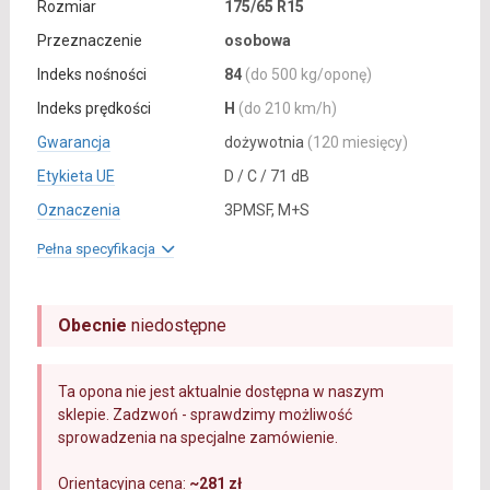
Rozmiar
175/65 R15
Przeznaczenie
osobowa
Indeks nośności
84
(do 500 kg/oponę)
Indeks prędkości
H
(do 210 km/h)
Gwarancja
dożywotnia
(120 miesięcy)
Etykieta UE
D / C / 71 dB
Oznaczenia
3PMSF, M+S
Pełna specyfikacja
Obecnie
niedostępne
Ta opona nie jest aktualnie dostępna w naszym
sklepie. Zadzwoń - sprawdzimy możliwość
sprowadzenia na specjalne zamówienie.
Orientacyjna cena:
~281 zł