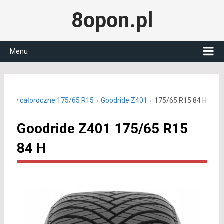
8opon.pl
Menu
Opony całoroczne 175/65 R15
Goodride Z401
175/65 R15 84 H
Goodride Z401 175/65 R15
84 H