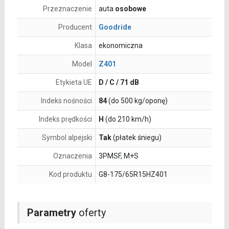
Przeznaczenie
auta
osobowe
Producent
Goodride
Klasa
ekonomiczna
Model
Z401
Etykieta UE
D / C / 71 dB
Indeks nośności
84
(do 500 kg/oponę)
Indeks prędkości
H
(do 210 km/h)
Symbol alpejski
Tak
(płatek śniegu)
Oznaczenia
3PMSF, M+S
Kod produktu
G8-175/65R15HZ401
Parametry
oferty