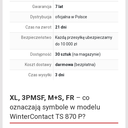
Gwarancja
7 lat
Dystrybucja
oficjalna w Polsce
Czas na zwrot
21 dni
Bezpieczeństwo
Każdą przesyłkę ubezpieczamy
do 10 000 zł
Dostępność
30 sztuk
(na magazynie)
Koszt dostawy
darmowa
(bezpłatna)
Czas wysyłki
3 dni
XL, 3PMSF, M+S, FR
– co
oznaczają symbole w modelu
WinterContact TS 870 P?