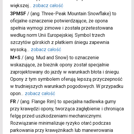
większej
...
zobacz całość
3PMSF
/
(ang. Three-Peak Mountain Snowflake) to
oficjalne oznaczenie potwierdzające, że opona
spełnia wymogi zimowe i została przetestowana
według norm Unii Europejskiej. Symbol trzech
szczytów górskich z płatkiem śniegu zapewnia
wysoką
...
zobacz całość
M+S
/
(ang. Mud and Snow) to oznaczenie
wskazujące, że bieżnik opony został specjalnie
zaprojektowany do jazdy w warunkach błota i śniegu.
Opony z tym symbolem oferują lepszą przyczepność
w trudniejszych warunkach pogodowych. W przypadku
opon
...
zobacz całość
FR
/
(ang. Flange Rim) to specjalna nadlewka gumy
przy krawędzi opony, tworząca zagłębienie i chroniąca
felgę przed uszkodzeniami mechanicznymi.
Rozwiązanie minimalizuje ryzyko otarć podczas
parkowania przy krawężnikach lub manewrowania