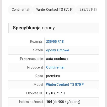
Continental
WinterContact TS 870 P
235/55 R18
R
Specyfikacja
opony
Rozmiar
235/55 R18
Sezon
opony zimowe
Przeznaczenie
auta
osobowe
Producent
Continental
Klasa
premium
Model
WinterContact TS 870 P
Etykieta UE
C / B / 71 dB
Indeks nośności
104
(do 900 kg/oponę)