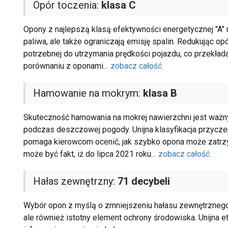
Opór toczenia:
klasa C
Opony z najlepszą klasą efektywności energetycznej "A" na
paliwa, ale także ograniczają emisję spalin. Redukując opó
potrzebnej do utrzymania prędkości pojazdu, co przekła
porównaniu z oponami
...
zobacz całość
Hamowanie na mokrym:
klasa B
Skuteczność hamowania na mokrej nawierzchni jest waż
podczas deszczowej pogody. Unijna klasyfikacja przyczepn
pomaga kierowcom ocenić, jak szybko opona może zatrz
może być fakt, iż do lipca 2021 roku
...
zobacz całość
Hałas zewnętrzny:
71 decybeli
Wybór opon z myślą o zmniejszeniu hałasu zewnętrznego t
ale również istotny element ochrony środowiska. Unijna 