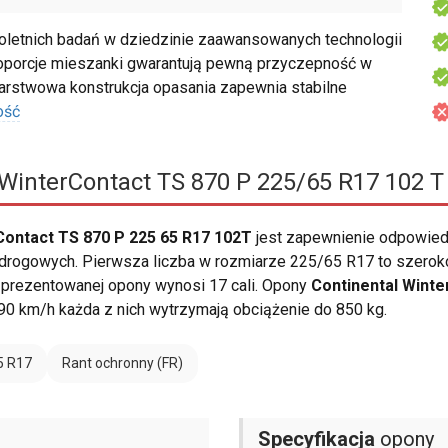
oletnich badań w dziedzinie zaawansowanych technologii
porcje mieszanki gwarantują pewną przyczepność w
rstwowa konstrukcja opasania zapewnia stabilne
ość
WinterContact TS 870 P 225/65 R17 102 T
Contact TS 870 P 225 65 R17 102T
jest zapewnienie odpowied
rogowych. Pierwsza liczba w rozmiarze 225/65 R17 to szeroko
a prezentowanej opony wynosi 17 cali. Opony
Continental Winte
90 km/h każda z nich wytrzymają obciążenie do 850 kg.
5 R17
Rant ochronny (FR)
Specyfikacja
opony