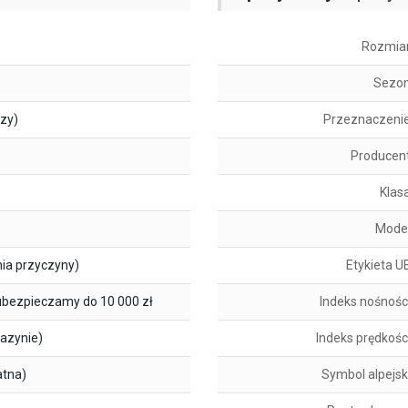
Rozmia
Sezo
szy)
Przeznaczeni
Producen
Klas
Mode
ia przyczyny)
Etykieta U
ubezpieczamy do 10 000 zł
Indeks nośnośc
azynie)
Indeks prędkośc
atna)
Symbol alpejsk