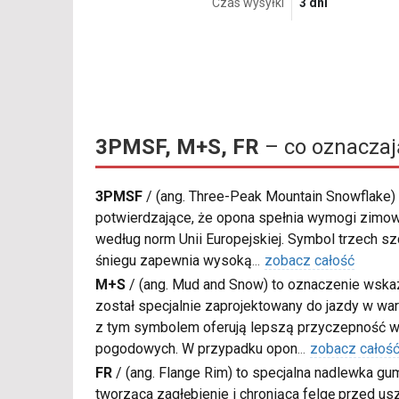
Czas wysyłki
3 dni
3PMSF, M+S, FR
– co oznaczaj
3PMSF
/
(ang. Three-Peak Mountain Snowflake) 
potwierdzające, że opona spełnia wymogi zimow
według norm Unii Europejskiej. Symbol trzech s
śniegu zapewnia wysoką
...
zobacz całość
M+S
/
(ang. Mud and Snow) to oznaczenie wskaz
został specjalnie zaprojektowany do jazdy w war
z tym symbolem oferują lepszą przyczepność w
pogodowych. W przypadku opon
...
zobacz całoś
FR
/
(ang. Flange Rim) to specjalna nadlewka gu
tworząca zagłębienie i chroniąca felgę przed u