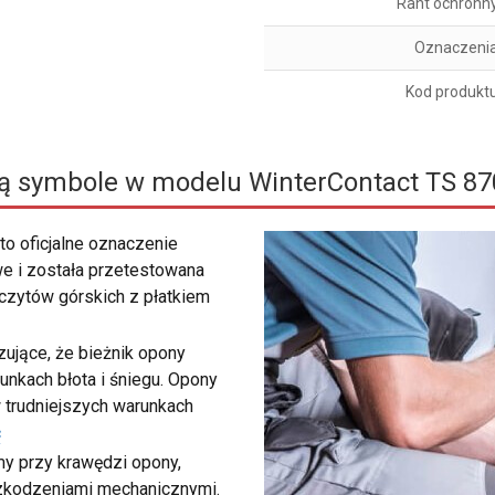
Rant ochronn
Oznaczeni
Kod produkt
ą symbole w modelu WinterContact TS 87
to oficjalne oznaczenie
e i została przetestowana
zczytów górskich z płatkiem
ujące, że bieżnik opony
unkach błota i śniegu. Opony
 trudniejszych warunkach
ć
my przy krawędzi opony,
szkodzeniami mechanicznymi.