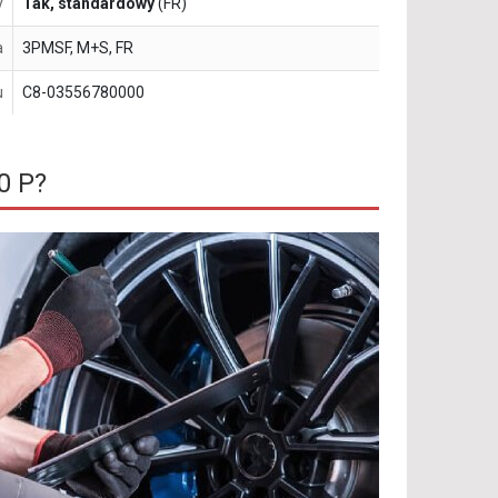
y
Tak, standardowy
(FR)
a
3PMSF, M+S, FR
u
C8-03556780000
0 P?