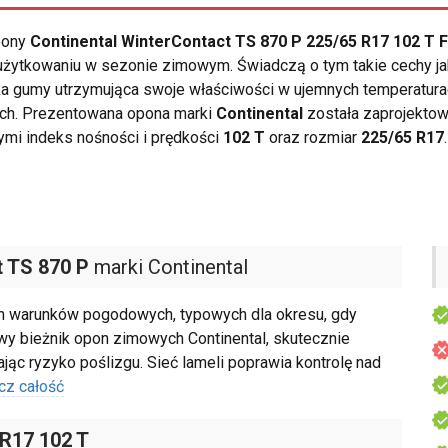
opony
Continental WinterContact TS 870 P 225/65 R17 102 T 
żytkowaniu w sezonie zimowym. Świadczą o tym takie cechy ja
 gumy utrzymująca swoje właściwości w ujemnych temperatura
ach. Prezentowana opona marki
Continental
została zaprojekto
ymi indeks nośności i prędkości
102 T
oraz rozmiar
225/65 R17
.
 TS 870 P
marki Continental
h warunków pogodowych, typowych dla okresu, gdy
owy bieżnik opon zimowych Continental, skutecznie
ąc ryzyko poślizgu. Sieć lameli poprawia kontrolę nad
cz całość
 R17 102 T