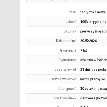
Stan
fabrycznie
nowe
Jakość
100% oryginalne
Gatunek
pierwszy
(najlep
Rok produkcji
2025/2026
Gwarancja
7 lat
Dystrybucja
oficjalna w Polsce
Czas na zwrot
21 dni
(bez podan
Bezpieczeństwo
Każdą przesyłkę 
Dostępność
30 sztuk
(na mag
Koszt dostawy
darmowa
(bezpł