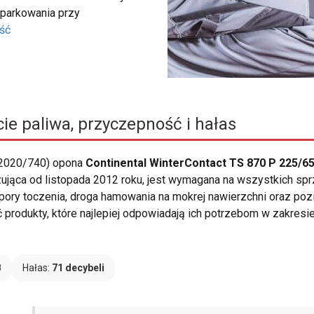
 parkowania przy
ść
ie paliwa, przyczepność i hałas
 2020/740) opona
Continental WinterContact TS 870 P 225/65
ązująca od listopada 2012 roku, jest wymagana na wszystkich 
 opory toczenia, droga hamowania na mokrej nawierzchni oraz po
rodukty, które najlepiej odpowiadają ich potrzebom w zakresi
B
Hałas:
71 decybeli