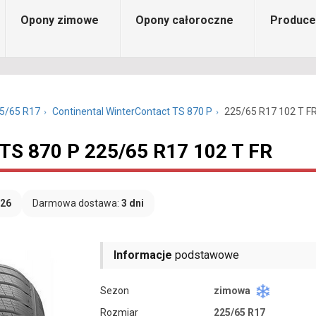
Opony zimowe
Opony całoroczne
Produce
5/65 R17
Continental WinterContact TS 870 P
225/65 R17 102 T F
 TS 870 P 225/65 R17 102 T FR
026
Darmowa dostawa:
3 dni
Informacje
podstawowe
Sezon
zimowa
Rozmiar
225/65 R17