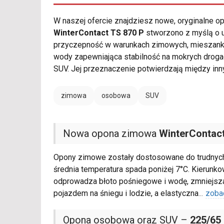
W naszej ofercie znajdziesz nowe, oryginalne 
WinterContact TS 870 P
stworzono z myślą o u
przyczepność w warunkach zimowych, mieszanka
wody zapewniająca stabilność na mokrych drog
SUV. Jej przeznaczenie potwierdzają między inn
zimowa
osobowa
SUV
Nowa opona zimowa
WinterContact
Opony zimowe zostały dostosowane do trudnyc
średnia temperatura spada poniżej 7°C. Kierunk
odprowadza błoto pośniegowe i wodę, zmniejszaj
pojazdem na śniegu i lodzie, a elastyczna
...
zoba
Opona osobowa oraz SUV –
225/65