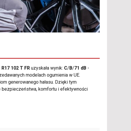
 R17 102 T FR
uzyskała wynik:
C
/
B
/
71 dB
-
sprzedawanych modelach ogumienia w UE.
ziom generowanego hałasu. Dzięki tym
e bezpieczeństwa, komfortu i efektywności