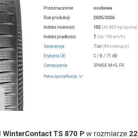
Przeznaczenie
osobowa
Rok produkcji
2025/2026
Indeks nośności
102
(do 850 kg/oponę)
Indeks prędkości
T
(do 190 km/h)
Gwarancja
7 lat
(84 miesiące)
Etykieta UE
C / B / 71 dB
Oznaczenia
3PMSF, M+S, FR
Pełna specyfikacja
l
WinterContact TS 870 P
w rozmiarze
22