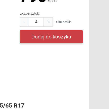
zł/szt.
Liczba sztuk:
−
+
z 30 sztuk
5/65 R17