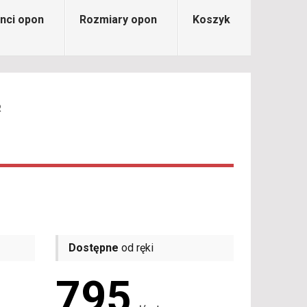
nci opon
Rozmiary opon
Koszyk
R
Dostępne
od ręki
795