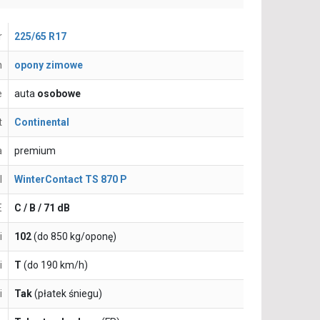
r
225/65 R17
n
opony zimowe
e
auta
osobowe
t
Continental
a
premium
l
WinterContact TS 870 P
E
C / B / 71 dB
i
102
(do 850 kg/oponę)
i
T
(do 190 km/h)
i
Tak
(płatek śniegu)