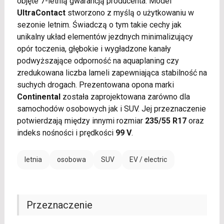
objęte 7-letnią gwarancją producenta. Model
UltraContact
stworzono z myślą o użytkowaniu w
sezonie letnim. Świadczą o tym takie cechy jak
unikalny układ elementów jezdnych minimalizujący
opór toczenia, głębokie i wygładzone kanały
podwyższające odporność na aquaplaning czy
zredukowana liczba lameli zapewniająca stabilność na
suchych drogach. Prezentowana opona marki
Continental
została zaprojektowana zarówno dla
samochodów osobowych jak i SUV. Jej przeznaczenie
potwierdzają między innymi rozmiar
235/55 R17
oraz
indeks nośności i prędkości
99 V
.
letnia
osobowa
SUV
EV / electric
Przeznaczenie