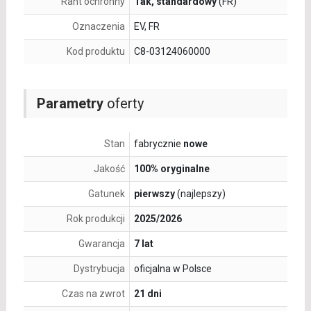
Rant ochronny
Tak, standardowy
(FR)
Oznaczenia
EV, FR
Kod produktu
C8-03124060000
Parametry
oferty
Stan
fabrycznie
nowe
Jakość
100% oryginalne
Gatunek
pierwszy
(najlepszy)
Rok produkcji
2025/2026
Gwarancja
7 lat
Dystrybucja
oficjalna w Polsce
Czas na zwrot
21 dni