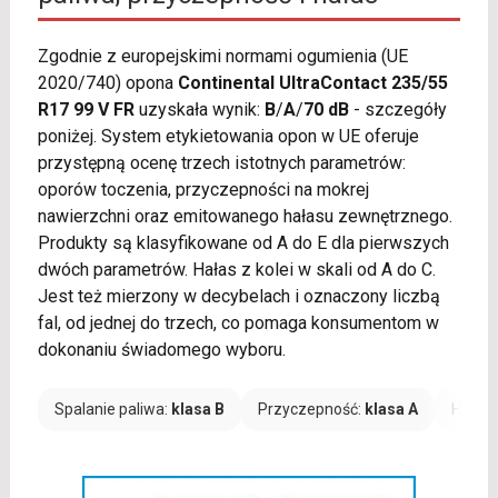
Zgodnie z europejskimi normami ogumienia (UE
2020/740) opona
Continental UltraContact 235/55
R17 99 V FR
uzyskała wynik:
B
/
A
/
70 dB
- szczegóły
poniżej. System etykietowania opon w UE oferuje
przystępną ocenę trzech istotnych parametrów:
oporów toczenia, przyczepności na mokrej
nawierzchni oraz emitowanego hałasu zewnętrznego.
Produkty są klasyfikowane od A do E dla pierwszych
dwóch parametrów. Hałas z kolei w skali od A do C.
Jest też mierzony w decybelach i oznaczony liczbą
fal, od jednej do trzech, co pomaga konsumentom w
dokonaniu świadomego wyboru.
Spalanie paliwa:
klasa B
Przyczepność:
klasa A
Hałas: