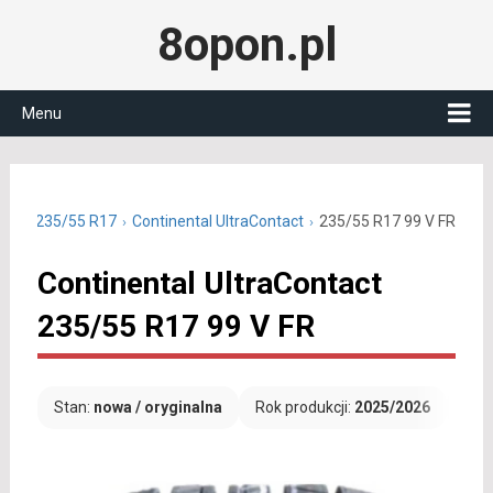
8opon.pl
Menu
etnie 235/55 R17
Continental UltraContact
235/55 R17 99 V FR
Continental UltraContact
235/55 R17 99 V FR
Stan:
nowa / oryginalna
Rok produkcji:
2025/2026
Dar