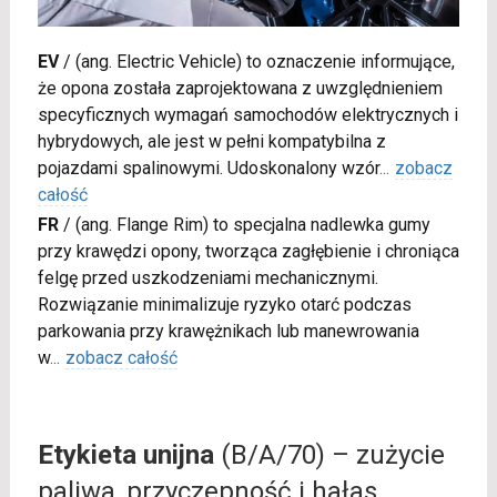
EV
/
(ang. Electric Vehicle) to oznaczenie informujące,
że opona została zaprojektowana z uwzględnieniem
specyficznych wymagań samochodów elektrycznych i
hybrydowych, ale jest w pełni kompatybilna z
pojazdami spalinowymi. Udoskonalony wzór
...
zobacz
całość
FR
/
(ang. Flange Rim) to specjalna nadlewka gumy
przy krawędzi opony, tworząca zagłębienie i chroniąca
felgę przed uszkodzeniami mechanicznymi.
Rozwiązanie minimalizuje ryzyko otarć podczas
parkowania przy krawężnikach lub manewrowania
w
...
zobacz całość
Etykieta unijna
(B/A/70) – zużycie
paliwa, przyczepność i hałas