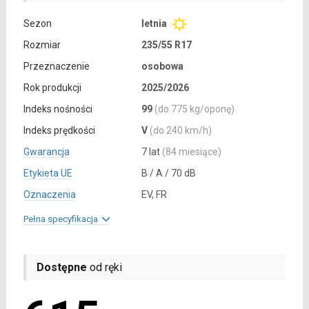
Sezon
letnia
Rozmiar
235/55 R17
Przeznaczenie
osobowa
Rok produkcji
2025/2026
Indeks nośności
99
(do 775 kg/oponę)
Indeks prędkości
V
(do 240 km/h)
Gwarancja
7 lat
(84 miesiące)
Etykieta UE
B / A / 70 dB
Oznaczenia
EV, FR
Pełna specyfikacja
Dostępne
od ręki