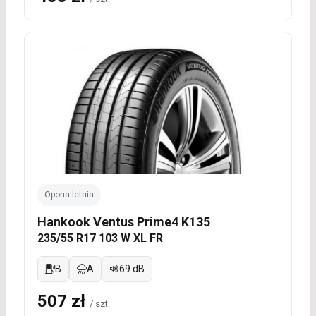
Opona letnia
Hankook Ventus Prime4 K135
235/55 R17 103 W XL FR
B
A
69 dB
507 zł
/ szt.