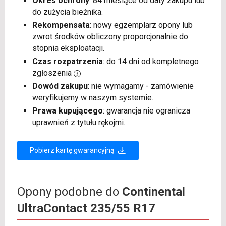
Okres ochrony
: 84 miesiące od daty zakupu lub
do zużycia bieżnika.
Rekompensata
: nowy egzemplarz opony lub
zwrot środków obliczony proporcjonalnie do
stopnia eksploatacji.
Czas rozpatrzenia
: do 14 dni od kompletnego
zgłoszenia
Dowód zakupu
: nie wymagamy - zamówienie
weryfikujemy w naszym systemie.
Prawa kupującego
: gwarancja nie ogranicza
uprawnień z tytułu rękojmi.
Pobierz kartę gwarancyjną
Opony podobne do
Continental
UltraContact 235/55 R17