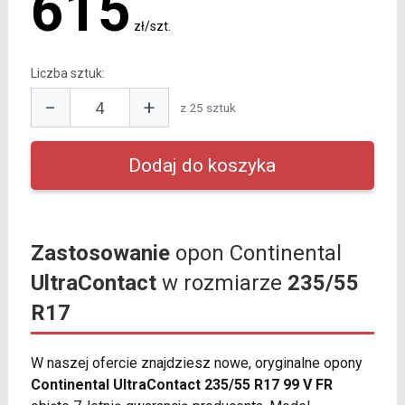
615
zł/szt.
Liczba sztuk:
−
+
z 25 sztuk
Zastosowanie
opon Continental
UltraContact
w rozmiarze
235/55
R17
W naszej ofercie znajdziesz nowe, oryginalne opony
Continental UltraContact 235/55 R17 99 V FR