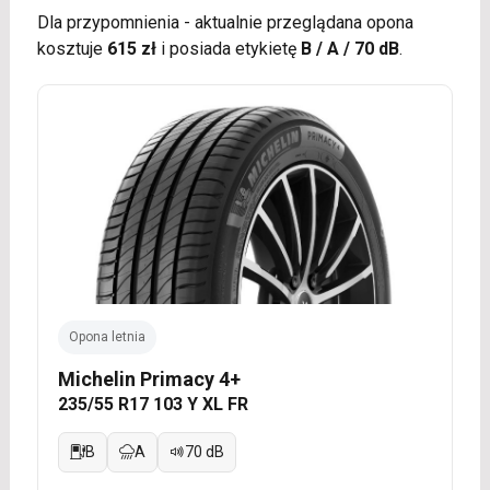
Dla przypomnienia - aktualnie przeglądana opona
kosztuje
615 zł
i posiada etykietę
B / A / 70 dB
.
Opona letnia
Michelin Primacy 4+
235/55 R17 103 Y XL FR
B
A
70 dB