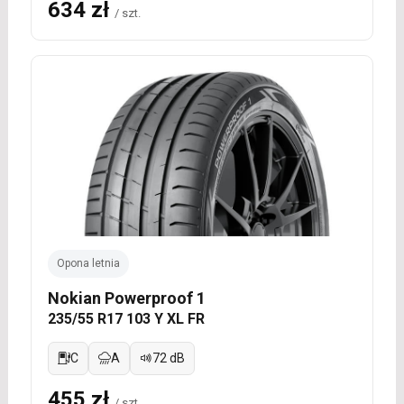
634 zł
/ szt.
Opona letnia
Nokian Powerproof 1
235/55 R17 103 Y XL FR
C
A
72 dB
455 zł
/ szt.