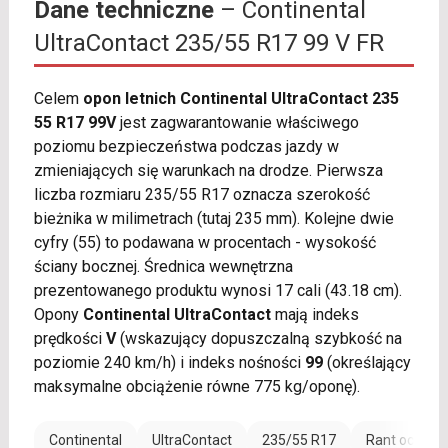
Dane techniczne
– Continental
UltraContact 235/55 R17 99 V FR
Celem
opon letnich Continental UltraContact 235
55 R17 99V
jest zagwarantowanie właściwego
poziomu bezpieczeństwa podczas jazdy w
zmieniających się warunkach na drodze. Pierwsza
liczba rozmiaru 235/55 R17 oznacza szerokość
bieżnika w milimetrach (tutaj 235 mm). Kolejne dwie
cyfry (55) to podawana w procentach - wysokość
ściany bocznej. Średnica wewnętrzna
prezentowanego produktu wynosi 17 cali (43.18 cm).
Opony
Continental UltraContact
mają indeks
prędkości
V
(wskazujący dopuszczalną szybkość na
poziomie 240 km/h) i indeks nośności
99
(określający
maksymalne obciążenie równe 775 kg/oponę).
Continental
UltraContact
235/55 R17
Rant ochronn