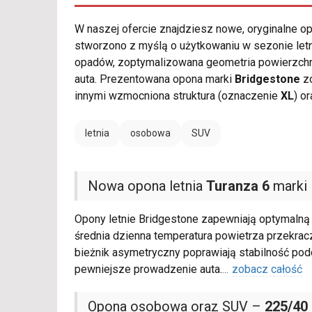
W naszej ofercie znajdziesz nowe, oryginalne 
stworzono z myślą o użytkowaniu w sezonie le
opadów, zoptymalizowana geometria powierzchni
auta. Prezentowana opona marki
Bridgestone
zo
innymi wzmocniona struktura (oznaczenie
XL
) o
letnia
osobowa
SUV
Nowa opona letnia
Turanza 6
marki 
Opony letnie Bridgestone zapewniają optymalną 
średnia dzienna temperatura powietrza przekra
bieżnik asymetryczny poprawiają stabilność pod
pewniejsze prowadzenie auta.
...
zobacz całość
Opona osobowa oraz SUV –
225/40