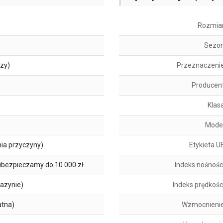
Rozmia
Sezo
szy)
Przeznaczeni
Producen
Klas
Mode
ia przyczyny)
Etykieta U
ubezpieczamy do 10 000 zł
Indeks nośnośc
azynie)
Indeks prędkośc
atna)
Wzmocnieni