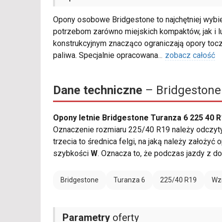
Opony osobowe Bridgestone to najchętniej wybie
potrzebom zarówno miejskich kompaktów, jak i 
konstrukcyjnym znacząco ograniczają opory tocz
paliwa. Specjalnie opracowana
...
zobacz całość
Dane techniczne
– Bridgestone
Opony letnie Bridgestone Turanza 6 225 40 
Oznaczenie rozmiaru 225/40 R19 należy odczytyw
trzecia to średnica felgi, na jaką należy założy
szybkości
W
. Oznacza to, że podczas jazdy z 
Bridgestone
Turanza 6
225/40 R19
Wz
Parametry
oferty