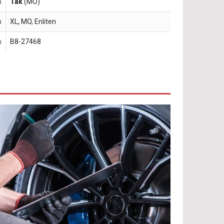
a
Tak
(MO)
a
XL, MO, Enliten
u
B8-27468