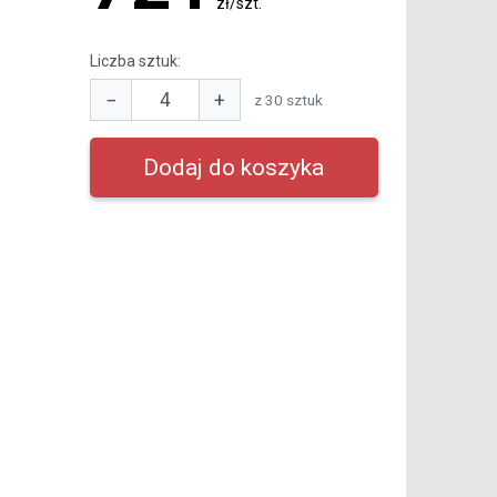
zł/szt.
Liczba sztuk:
−
+
z 30 sztuk