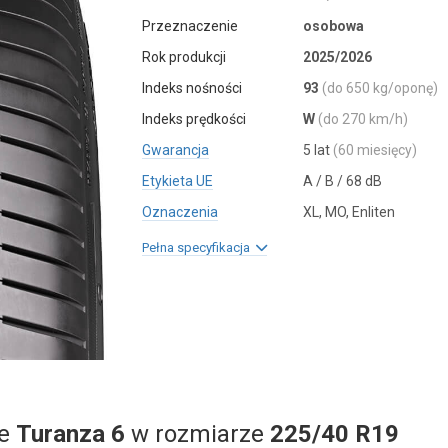
Przeznaczenie
osobowa
Rok produkcji
2025/2026
Indeks nośności
93
(do 650 kg/oponę)
Indeks prędkości
W
(do 270 km/h)
Gwarancja
5 lat
(60 miesięcy)
Etykieta UE
A / B / 68 dB
Oznaczenia
XL, MO, Enliten
Pełna specyfikacja
ne
Turanza 6
w rozmiarze
225/40 R19