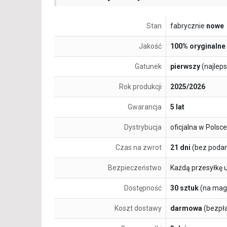
Stan
fabrycznie
nowe
Jakość
100% oryginalne
Gatunek
pierwszy
(najlep
Rok produkcji
2025/2026
Gwarancja
5 lat
Dystrybucja
oficjalna w Polsce
Czas na zwrot
21 dni
(bez podan
Bezpieczeństwo
Każdą przesyłkę 
Dostępność
30 sztuk
(na mag
Koszt dostawy
darmowa
(bezpł