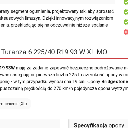
rany segment ogumienia, projektowany tak, aby sprostać
luksusowych limuzyn. Dzięki innowacyjnym rozwiązaniom
enia, przekładając się na odczuwalnie niższe spalanie
 Turanza 6 225/40 R19 93 W XL MO
R19 93W
mają za zadanie zapewnić bezpieczne podróżowanie ni
ać następująco: pierwsza liczba 225 to szerokość opony w mili
ć oponę - w tym przypadku wynosi ona 19 cali. Opony
Bridgestone
dopuszczalną prędkością do 270 km/h pojedyncza opona wytrzy
mocnienie (XL)
Specyfikacja
opony