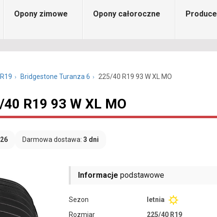
Opony zimowe
Opony całoroczne
Produce
 R19
Bridgestone Turanza 6
225/40 R19 93 W XL MO
5/40 R19 93 W XL MO
026
Darmowa dostawa:
3 dni
Informacje
podstawowe
Sezon
letnia
Rozmiar
225/40 R19