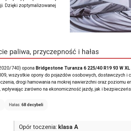
ji. Dzięki zoptymalizowanej
ie paliwa, przyczepność i hałas
 2020/740) opona
Bridgestone Turanza 6 225/40 R19 93 W X
09, wszystkie opony do pojazdów osobowych, dostawczych i ci
czenia, drogi hamowania na mokrej nawierzchni oraz poziomu e
wpływając zarówno na ekonomiczność jazdy, jak i bezpieczeńs
B
Hałas:
68 decybeli
Opór toczenia:
klasa A