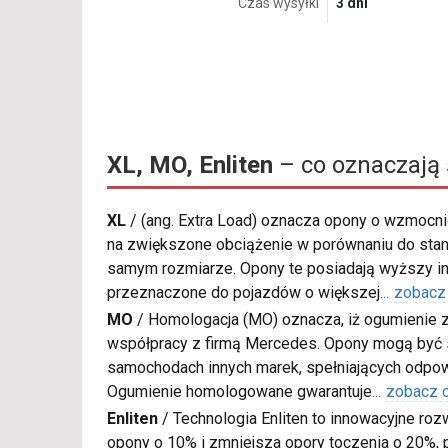
Czas wysyłki
3 dni
XL, MO, Enliten
– co oznaczają
XL
/
(ang. Extra Load) oznacza opony o wzmocnio
na zwiększone obciążenie w porównaniu do sta
samym rozmiarze. Opony te posiadają wyższy in
przeznaczone do pojazdów o większej
...
zobacz
MO
/
Homologacja (MO) oznacza, iż ogumienie 
współpracy z firmą Mercedes. Opony mogą być
samochodach innych marek, spełniających odpow
Ogumienie homologowane gwarantuje
...
zobacz 
Enliten
/
Technologia Enliten to innowacyjne roz
opony o 10% i zmniejsza opory toczenia o 20%, p