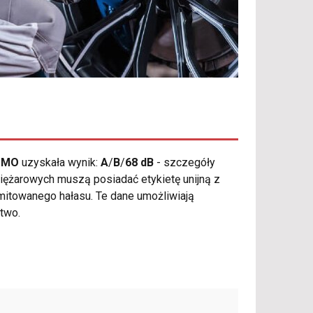
L MO
uzyskała wynik:
A
/
B
/
68 dB
- szczegóły
ężarowych muszą posiadać etykietę unijną z
mitowanego hałasu. Te dane umożliwiają
two.