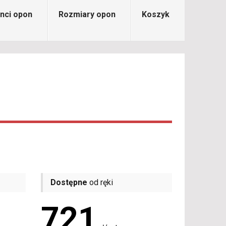
nci opon
Rozmiary opon
Koszyk
Dostępne
od ręki
721