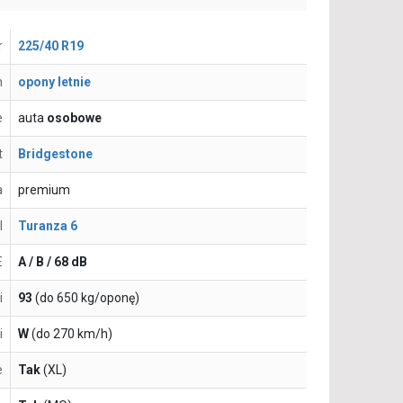
r
225/40 R19
n
opony letnie
e
auta
osobowe
t
Bridgestone
a
premium
l
Turanza 6
E
A / B / 68 dB
i
93
(do 650 kg/oponę)
i
W
(do 270 km/h)
e
Tak
(XL)