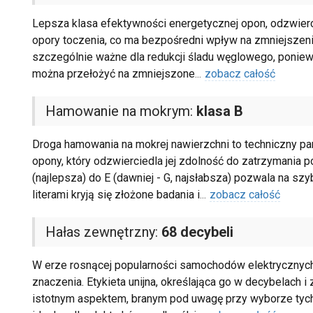
Lepsza klasa efektywności energetycznej opon, odzwierci
opory toczenia, co ma bezpośredni wpływ na zmniejszenie 
szczególnie ważne dla redukcji śladu węglowego, poniewa
można przełożyć na zmniejszone
...
zobacz całość
Hamowanie na mokrym:
klasa B
Droga hamowania na mokrej nawierzchni to techniczny pa
opony, który odzwierciedla jej zdolność do zatrzymania 
(najlepsza) do E (dawniej - G, najsłabsza) pozwala na sz
literami kryją się złożone badania i
...
zobacz całość
Hałas zewnętrzny:
68 decybeli
W erze rosnącej popularności samochodów elektrycznych
znaczenia. Etykieta unijna, określająca go w decybelach i
istotnym aspektem, branym pod uwagę przy wyborze tych 