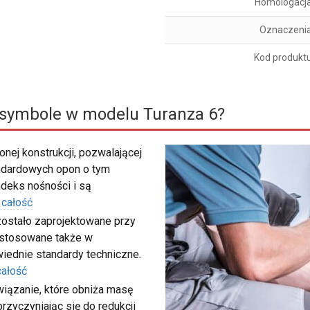
Homologacj
Oznaczeni
Kod produkt
 symbole w modelu Turanza 6?
nej konstrukcji, pozwalającej
ndardowych opon o tym
deks nośności i są
 całość
zostało zaprojektowane przy
 stosowane także w
iednie standardy techniczne.
całość
wiązanie, które obniża masę
rzyczyniając się do redukcji