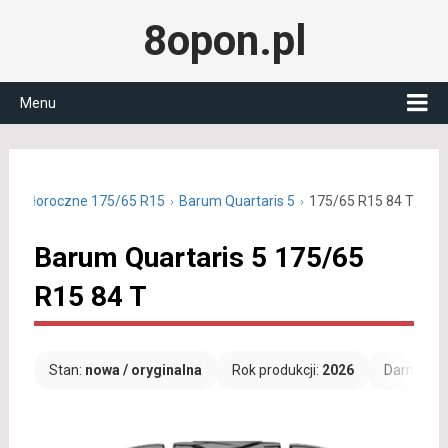
8opon.pl
Menu
ny całoroczne 175/65 R15
Barum Quartaris 5
175/65 R15 84 T
Barum Quartaris 5 175/65
R15 84 T
Stan:
nowa / oryginalna
Rok produkcji:
2026
Darmowa 