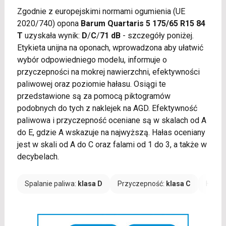
Zgodnie z europejskimi normami ogumienia (UE
2020/740) opona
Barum Quartaris 5 175/65 R15 84
T
uzyskała wynik:
D
/
C
/
71 dB
- szczegóły poniżej.
Etykieta unijna na oponach, wprowadzona aby ułatwić
wybór odpowiedniego modelu, informuje o
przyczepności na mokrej nawierzchni, efektywności
paliwowej oraz poziomie hałasu. Osiągi te
przedstawione są za pomocą piktogramów
podobnych do tych z naklejek na AGD. Efektywność
paliwowa i przyczepność oceniane są w skalach od A
do E, gdzie A wskazuje na najwyższą. Hałas oceniany
jest w skali od A do C oraz falami od 1 do 3, a także w
decybelach.
Spalanie paliwa:
klasa D
Przyczepność:
klasa C
Hałas