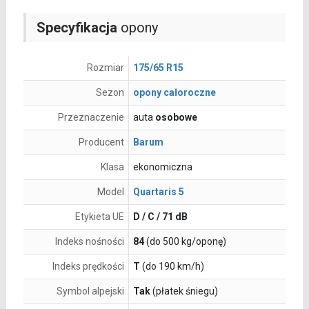
Specyfikacja
opony
Rozmiar
175/65 R15
Sezon
opony całoroczne
Przeznaczenie
auta
osobowe
Producent
Barum
Klasa
ekonomiczna
Model
Quartaris 5
Etykieta UE
D / C / 71 dB
Indeks nośności
84
(do 500 kg/oponę)
Indeks prędkości
T
(do 190 km/h)
Symbol alpejski
Tak
(płatek śniegu)