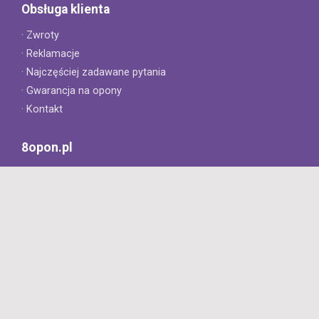
Obsługa klienta
· Zwroty
· Reklamacje
· Najczęściej zadawane pytania
· Gwarancja na opony
· Kontakt
8opon.pl
· O firmie
· Opinie klientów
· Dlaczego warto u nas kupić?
· Polityka prywatności
· Regulamin
Profesjonalny sklep z oponami oferujący tylko oryginalne
produkty. Szybka dostawa i niskie ceny.