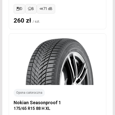
D
B
71 dB
260 zł
/ szt.
Opona całoroczna
Nokian Seasonproof 1
175/65 R15 88 H XL