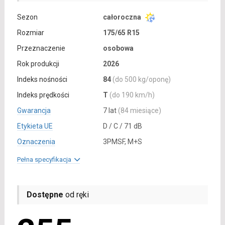
Sezon
całoroczna
Rozmiar
175/65 R15
Przeznaczenie
osobowa
Rok produkcji
2026
Indeks nośności
84
(do 500 kg/oponę)
Indeks prędkości
T
(do 190 km/h)
Gwarancja
7 lat
(84 miesiące)
Etykieta UE
D / C / 71 dB
Oznaczenia
3PMSF, M+S
Pełna specyfikacja
Dostępne
od ręki