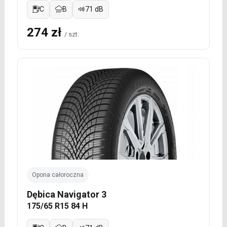
C
B
71 dB
274 zł
/ szt.
Opona całoroczna
Dębica Navigator 3
175/65 R15 84 H