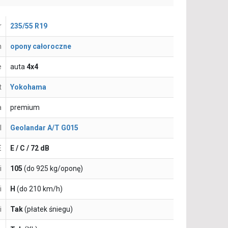
r
235/55 R19
n
opony całoroczne
e
auta
4x4
t
Yokohama
a
premium
l
Geolandar A/T G015
E
E / C / 72 dB
i
105
(do 925 kg/oponę)
i
H
(do 210 km/h)
i
Tak
(płatek śniegu)