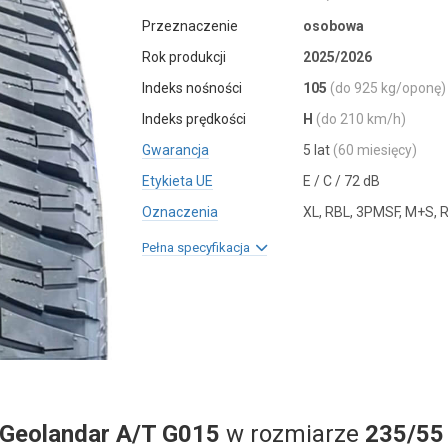
Przeznaczenie
osobowa
Rok produkcji
2025/2026
Indeks nośności
105
(do 925 kg/oponę)
Indeks prędkości
H
(do 210 km/h)
Gwarancja
5 lat
(60 miesięcy)
Etykieta UE
E / C / 72 dB
Oznaczenia
XL, RBL, 3PMSF, M+S, 
Pełna specyfikacja
Geolandar A/T G015
w rozmiarze
235/55