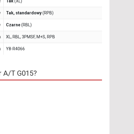
e
Tak
(XL)
y
Tak, standardowy
(RPB)
w
Czarne
(RBL)
a
XL, RBL, 3PMSF, M+S, RPB
u
Y8-R4066
r A/T G015?