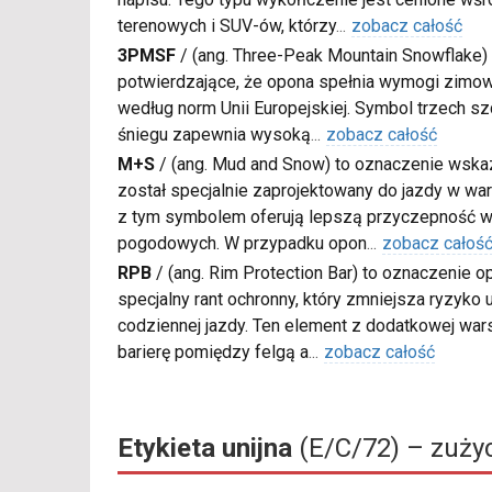
terenowych i SUV-ów, którzy
...
zobacz całość
3PMSF
/
(ang. Three-Peak Mountain Snowflake) 
potwierdzające, że opona spełnia wymogi zimow
według norm Unii Europejskiej. Symbol trzech s
śniegu zapewnia wysoką
...
zobacz całość
M+S
/
(ang. Mud and Snow) to oznaczenie wskaz
został specjalnie zaprojektowany do jazdy w war
z tym symbolem oferują lepszą przyczepność w
pogodowych. W przypadku opon
...
zobacz całoś
RPB
/
(ang. Rim Protection Bar) to oznaczenie
specjalny rant ochronny, który zmniejsza ryzyko
codziennej jazdy. Ten element z dodatkowej wa
barierę pomiędzy felgą a
...
zobacz całość