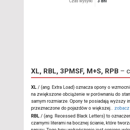
Czas wysyłki
3 dni
XL, RBL, 3PMSF, M+S, RPB
– c
XL
/
(ang. Extra Load) oznacza opony o wzmocnio
na zwiększone obciążenie w porównaniu do sta
samym rozmiarze. Opony te posiadają wyższy in
przeznaczone do pojazdów o większej
...
zobacz
RBL
/
(ang. Recessed Black Letters) to oznacze
czarnymi literami na bocznej ścianie, które two
napisu. Tego typu wykończenie jest cenione wśr