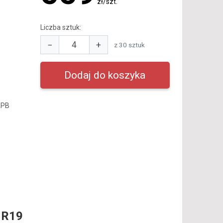
zł/szt.
Liczba sztuk:
−
+
z 30 sztuk
RPB
 R19