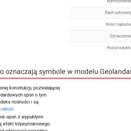
Wzmocnieni
Rant ochronn
Kolor napisó
Oznaczeni
Kod produkt
o oznaczają symbole w modelu Geolanda
nej konstrukcji, pozwalającej
ndardowych opon o tym
deks nośności i są
 całość
nie opon z wypukłymi
rzą efekt trójwymiarowego
ód właścicieli pojazdów