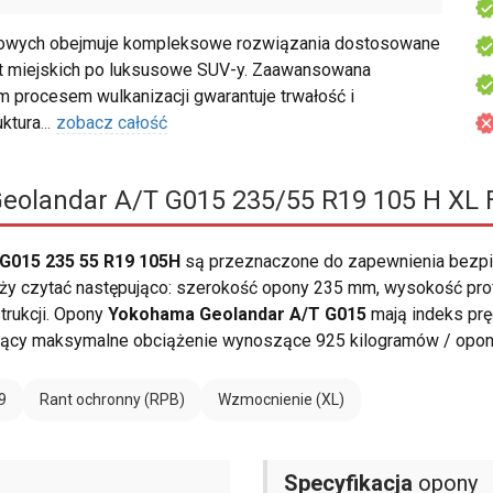
wych obejmuje kompleksowe rozwiązania dostosowane
t miejskich po luksusowe SUV-y. Zaawansowana
m procesem wulkanizacji gwarantuje trwałość i
ktura
...
zobacz całość
olandar A/T G015 235/55 R19 105 H XL 
G015 235 55 R19 105H
są przeznaczone do zapewnienia bezpi
 czytać następująco: szerokość opony 235 mm, wysokość profilu 
trukcji. Opony
Yokohama Geolandar A/T G015
mają indeks pr
ący maksymalne obciążenie wynoszące 925 kilogramów / opon
9
Rant ochronny (RPB)
Wzmocnienie (XL)
Specyfikacja
opony