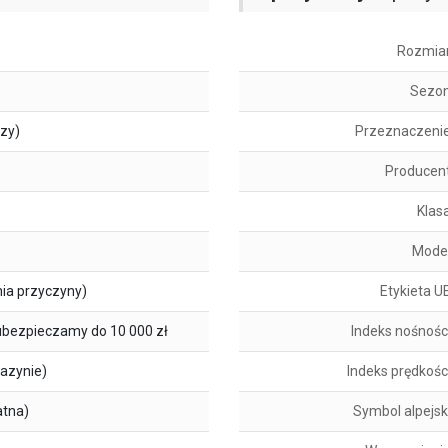
Rozmia
Sezo
szy)
Przeznaczeni
Producen
Klas
Mode
ia przyczyny)
Etykieta U
ubezpieczamy do 10 000 zł
Indeks nośnośc
azynie)
Indeks prędkośc
atna)
Symbol alpejsk