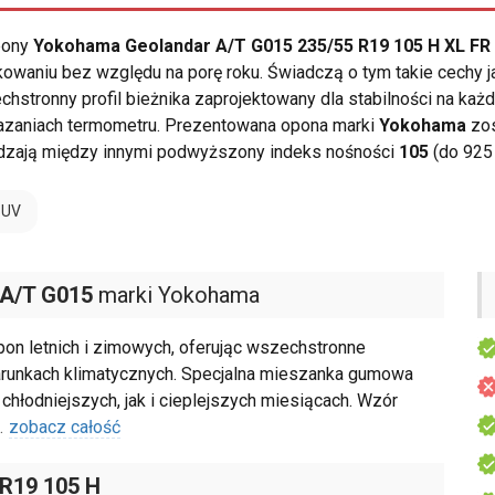
opony
Yokohama Geolandar A/T G015 235/55 R19 105 H XL FR
owaniu bez względu na porę roku. Świadczą o tym takie cechy 
hstronny profil bieżnika zaprojektowany dla stabilności na ka
azaniach termometru. Prezentowana opona marki
Yokohama
zos
rdzają między innymi podwyższony indeks nośności
105
(do 925 
SUV
 A/T G015
marki Yokohama
n letnich i zimowych, oferując wszechstronne
runkach klimatycznych. Specjalna mieszanka gumowa
łodniejszych, jak i cieplejszych miesiącach. Wzór
.
zobacz całość
 R19 105 H