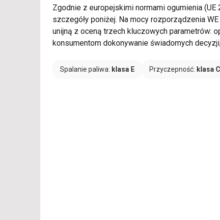
Etykieta unijna
(E/C/72) – zużyc
Zgodnie z europejskimi normami ogumienia (UE
szczegóły poniżej. Na mocy rozporządzenia WE
unijną z oceną trzech kluczowych parametrów: o
konsumentom dokonywanie świadomych decyzji, 
Spalanie paliwa:
klasa E
Przyczepność:
klasa 