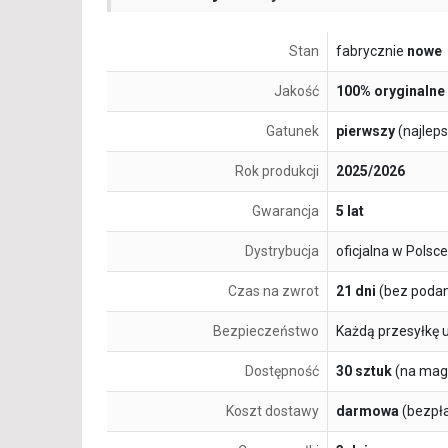
Stan
fabrycznie
nowe
Jakość
100% oryginalne
Gatunek
pierwszy
(najlep
Rok produkcji
2025/2026
Gwarancja
5 lat
Dystrybucja
oficjalna w Polsce
Czas na zwrot
21 dni
(bez podan
Bezpieczeństwo
Każdą przesyłkę 
Dostępność
30 sztuk
(na mag
Koszt dostawy
darmowa
(bezpł