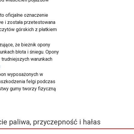
to oficjalne oznaczenie
e i została przetestowana
zczytów górskich z płatkiem
ujące, że bieżnik opony
unkach błota i śniegu. Opony
 trudniejszych warunkach
ć
 opon wyposażonych w
 uszkodzenia felgi podczas
rstwy gumy tworzy fizyczną