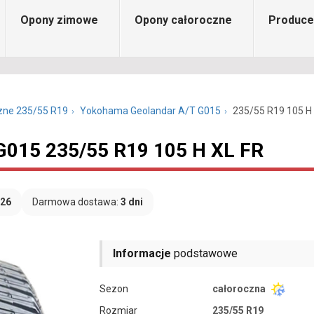
Opony zimowe
Opony całoroczne
Produce
zne 235/55 R19
Yokohama Geolandar A/T G015
235/55 R19 105 H
G015 235/55 R19 105 H XL FR
026
Darmowa dostawa:
3 dni
Informacje
podstawowe
Sezon
całoroczna
Rozmiar
235/55 R19