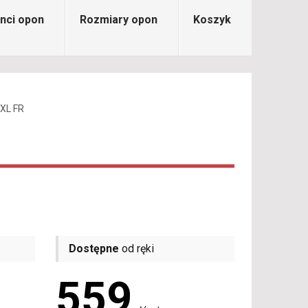
nci opon
Rozmiary opon
Koszyk
 XL FR
Dostępne
od ręki
559