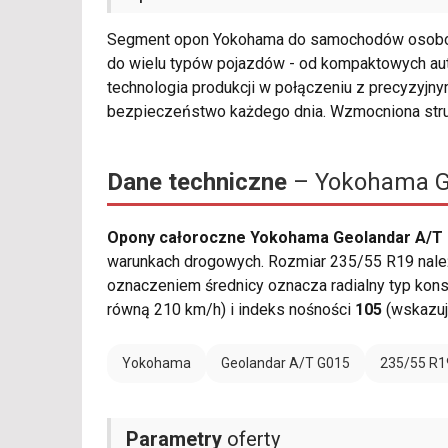
Segment opon Yokohama do samochodów osobo
do wielu typów pojazdów - od kompaktowych au
technologia produkcji w połączeniu z precyzyjny
bezpieczeństwo każdego dnia. Wzmocniona stru
Dane techniczne
– Yokohama Ge
Opony całoroczne Yokohama Geolandar A/T 
warunkach drogowych. Rozmiar 235/55 R19 należy
oznaczeniem średnicy oznacza radialny typ kons
równą 210 km/h) i indeks nośności
105
(wskazuj
Yokohama
Geolandar A/T G015
235/55 R1
Parametry
oferty