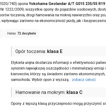
ie paliwa, przyczepność i hałas
 2020/740) opona
Yokohama Geolandar A/T G015 235/55 R19 
 Nr 1222/2009, wszystkie opony do pojazdów osobowych, dosta
porów toczenia, drogi hamowania na mokrej nawierzchni oraz p
wpływając zarówno na ekonomiczność jazdy, jak i bezpieczeńs
C
Hałas:
72 decybele
Opór toczenia:
klasa E
Etykieta unijna dostarcza informacji o efektywności paliw
synonim największej oszczędności i minimalizacji emisji 
kierowców, którzy są świadomi zarówno ekonomicznych, 
samochodu. Wybór opon z wyższą
...
zobacz całość
Hamowanie na mokrym:
klasa C