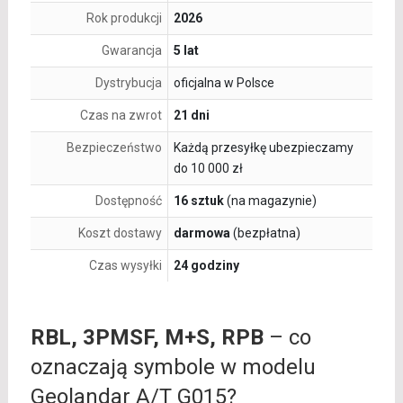
Rok produkcji
2026
Gwarancja
5 lat
Dystrybucja
oficjalna w Polsce
Czas na zwrot
21 dni
Bezpieczeństwo
Każdą przesyłkę ubezpieczamy
do 10 000 zł
Dostępność
16 sztuk
(na magazynie)
Koszt dostawy
darmowa
(bezpłatna)
Czas wysyłki
24 godziny
RBL, 3PMSF, M+S, RPB
– co
oznaczają symbole w modelu
Geolandar A/T G015?