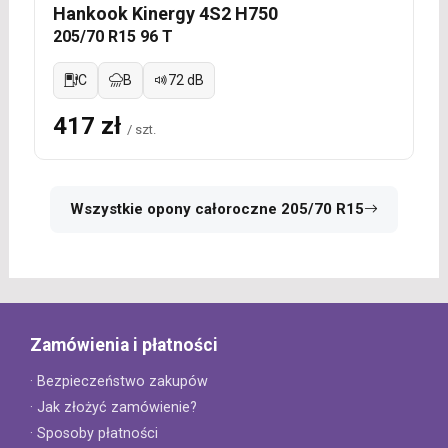
Hankook Kinergy 4S2 H750
205/70 R15 96 T
C
B
72 dB
417 zł
/ szt.
Wszystkie opony całoroczne 205/70 R15
Zamówienia i płatności
· Bezpieczeństwo zakupów
· Jak złożyć zamówienie?
· Sposoby płatności