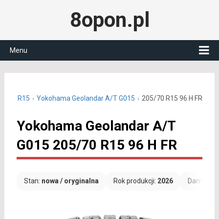
8opon.pl
Menu
05/70 R15
Yokohama Geolandar A/T G015
205/70 R15 96 H FR
Yokohama Geolandar A/T
G015 205/70 R15 96 H FR
Stan:
nowa / oryginalna
Rok produkcji:
2026
Darmowa 