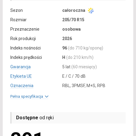
Sezon
całoroczna
Rozmiar
205/70 R15
Przeznaczenie
osobowa
Rok produkcji
2026
Indeks nośności
96
(do 710 kg/oponę)
Indeks prędkości
H
(do 210 km/h)
Gwarancja
5 lat
(60 miesięcy)
Etykieta UE
E / C / 70 dB
Oznaczenia
RBL, 3PMSF, M+S, RPB
Pełna specyfikacja
Dostępne
od ręki