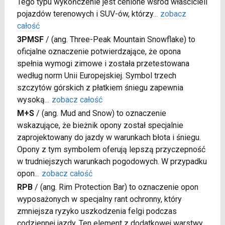
Tego typu wykończenie jest cenione wśród właścicieli
pojazdów terenowych i SUV-ów, którzy
...
zobacz
całość
3PMSF
/
(ang. Three-Peak Mountain Snowflake) to
oficjalne oznaczenie potwierdzające, że opona
spełnia wymogi zimowe i została przetestowana
według norm Unii Europejskiej. Symbol trzech
szczytów górskich z płatkiem śniegu zapewnia
wysoką
...
zobacz całość
M+S
/
(ang. Mud and Snow) to oznaczenie
wskazujące, że bieżnik opony został specjalnie
zaprojektowany do jazdy w warunkach błota i śniegu.
Opony z tym symbolem oferują lepszą przyczepność
w trudniejszych warunkach pogodowych. W przypadku
opon
...
zobacz całość
RPB
/
(ang. Rim Protection Bar) to oznaczenie opon
wyposażonych w specjalny rant ochronny, który
zmniejsza ryzyko uszkodzenia felgi podczas
codziennej jazdy. Ten element z dodatkowej warstwy