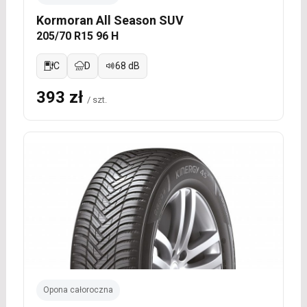
Kormoran All Season SUV
205/70 R15 96 H
C
D
68 dB
393 zł
/ szt.
Opona całoroczna