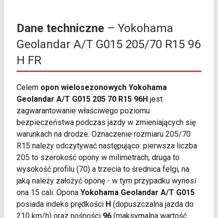
Dane techniczne
– Yokohama
Geolandar A/T G015 205/70 R15 96
H FR
Celem
opon wielosezonowych Yokohama
Geolandar A/T G015 205 70 R15 96H
jest
zagwarantowanie właściwego poziomu
bezpieczeństwa podczas jazdy w zmieniających się
warunkach na drodze. Oznaczenie rozmiaru 205/70
R15 należy odczytywać następująco: pierwsza liczba
205 to szerokość opony w milimetrach, druga to
wysokość profilu (70) a trzecia to średnica felgi, na
jaką należy założyć oponę - w tym przypadku wynosi
ona 15 cali. Opona
Yokohama Geolandar A/T G015
posiada indeks prędkości
H
(dopuszczalna jazda do
210 km/h) oraz nośności
96
(maksymalna wartość