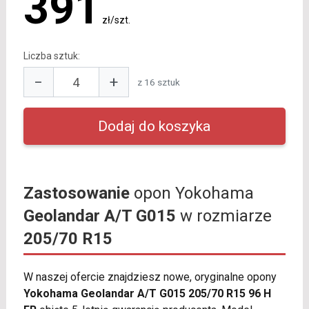
391
zł/szt.
Liczba sztuk:
−
+
z 16 sztuk
Zastosowanie
opon Yokohama
Geolandar A/T G015
w rozmiarze
205/70 R15
W naszej ofercie znajdziesz nowe, oryginalne opony
Yokohama Geolandar A/T G015 205/70 R15 96 H