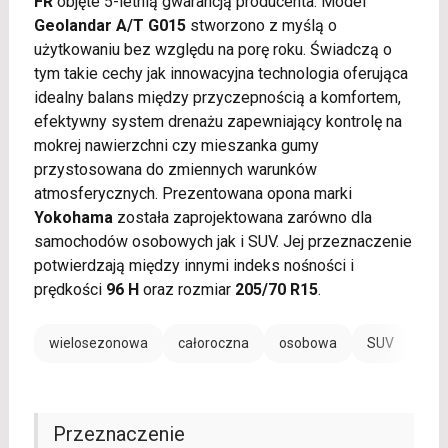
FR
objęte 5-letnią gwarancją producenta. Model
Geolandar A/T G015
stworzono z myślą o
użytkowaniu bez względu na porę roku. Świadczą o
tym takie cechy jak innowacyjna technologia oferująca
idealny balans między przyczepnością a komfortem,
efektywny system drenażu zapewniający kontrolę na
mokrej nawierzchni czy mieszanka gumy
przystosowana do zmiennych warunków
atmosferycznych. Prezentowana opona marki
Yokohama
została zaprojektowana zarówno dla
samochodów osobowych jak i SUV. Jej przeznaczenie
potwierdzają między innymi indeks nośności i
prędkości
96 H
oraz rozmiar
205/70 R15
.
wielosezonowa
całoroczna
osobowa
SUV
Przeznaczenie