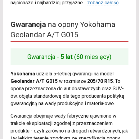
najcichsze i najbardziej przyjazne
...
zobacz całość
Gwarancja
na opony Yokohama
Geolandar A/T G015
Gwarancja -
5 lat
(60 miesięcy)
Yokohama
udziela 5-letniej gwarancji na model
Geolandar A/T G015
w rozmiarze
205/70 R15
. To
opona przeznaczona do aut dostawczych oraz SUV-
ów, objęta standardową dla tego producenta polityką
gwarancyjną na wady produkcyjne i materiałowe.
Gwarancja obejmuje wady fabryczne ujawnione w
trakcie eksploatacji zgodnej z przeznaczeniem
produktu - czyli zarówno na drogach utwardzonych, jak
i w lekkim terenie zgodnym ze specyfikacją opony.