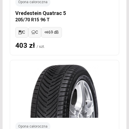
Opona całoroczna
Vredestein Quatrac 5
205/70 R15 96 T
C
C
69 dB
403 zł
/ szt.
Opona całoroczna