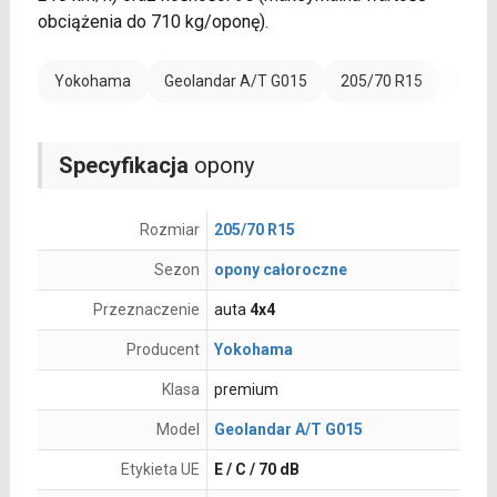
obciążenia do 710 kg/oponę).
Yokohama
Geolandar A/T G015
205/70 R15
Rant 
Specyfikacja
opony
Rozmiar
205/70 R15
Sezon
opony całoroczne
Przeznaczenie
auta
4x4
Producent
Yokohama
Klasa
premium
Model
Geolandar A/T G015
Etykieta UE
E / C / 70 dB