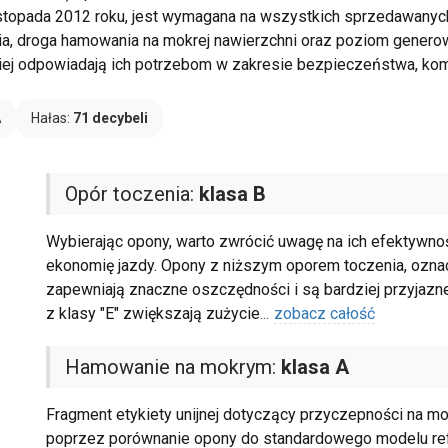
 listopada 2012 roku, jest wymagana na wszystkich sprzedawany
nia, droga hamowania na mokrej nawierzchni oraz poziom genero
iej odpowiadają ich potrzebom w zakresie bezpieczeństwa, komf
A
Hałas:
71 decybeli
Opór toczenia:
klasa B
Wybierając opony, warto zwrócić uwagę na ich efektywno
ekonomię jazdy. Opony z niższym oporem toczenia, oznaczo
zapewniają znaczne oszczędności i są bardziej przyjazne
z klasy "E" zwiększają zużycie
...
zobacz całość
Hamowanie na mokrym:
klasa A
Fragment etykiety unijnej dotyczący przyczepności na mo
poprzez porównanie opony do standardowego modelu refer