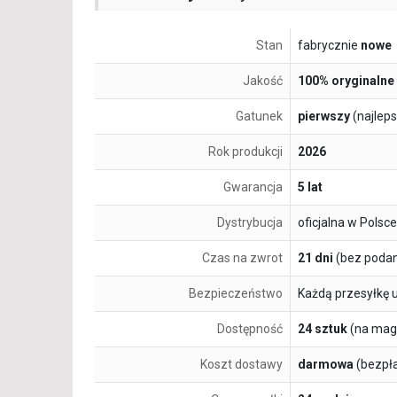
Stan
fabrycznie
nowe
Jakość
100% oryginalne
Gatunek
pierwszy
(najlep
Rok produkcji
2026
Gwarancja
5 lat
Dystrybucja
oficjalna w Polsce
Czas na zwrot
21 dni
(bez podan
Bezpieczeństwo
Każdą przesyłkę 
Dostępność
24 sztuk
(na mag
Koszt dostawy
darmowa
(bezpł