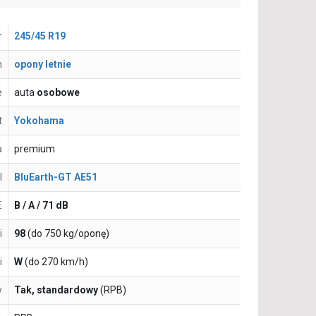
r
245/45 R19
n
opony letnie
e
auta
osobowe
t
Yokohama
a
premium
l
BluEarth-GT AE51
E
B / A / 71 dB
i
98
(do 750 kg/oponę)
i
W
(do 270 km/h)
y
Tak, standardowy
(RPB)