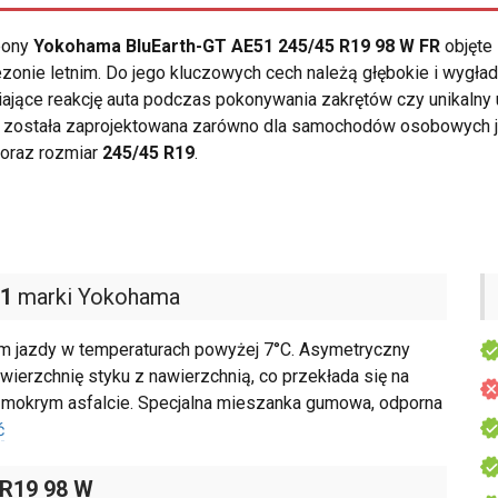
opony
Yokohama BluEarth-GT AE51 245/45 R19 98 W FR
objęte 
zonie letnim. Do jego kluczowych cech należą głębokie i wygł
ające reakcję auta podczas pokonywania zakrętów czy unikalny 
została zaprojektowana zarówno dla samochodów osobowych jak
oraz rozmiar
245/45 R19
.
51
marki Yokohama
m jazdy w temperaturach powyżej 7°C. Asymetryczny
wierzchnię styku z nawierzchnią, co przekłada się na
i mokrym asfalcie. Specjalna mieszanka gumowa, odporna
ć
 R19 98 W