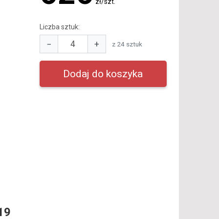
zł/szt.
Liczba sztuk:
−
+
z 24 sztuk
19