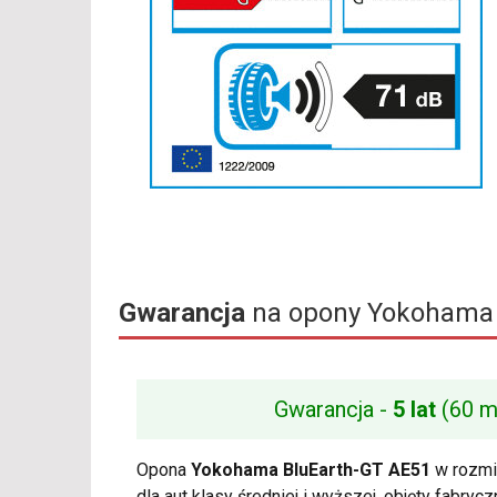
Gwarancja
na opony Yokohama 
Gwarancja -
5 lat
(60 m
Opona
Yokohama BluEarth-GT AE51
w rozm
dla aut klasy średniej i wyższej, objęty fabryc