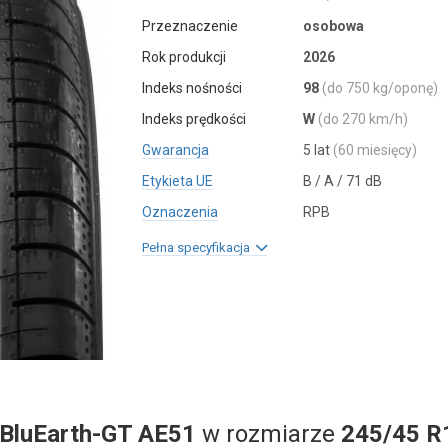
Przeznaczenie
osobowa
Rok produkcji
2026
Indeks nośności
98
(do 750 kg/oponę)
Indeks prędkości
W
(do 270 km/h)
Gwarancja
5 lat
(60 miesięcy)
Etykieta UE
B / A / 71 dB
Oznaczenia
RPB
Pełna specyfikacja
BluEarth-GT AE51
w rozmiarze
245/45 R