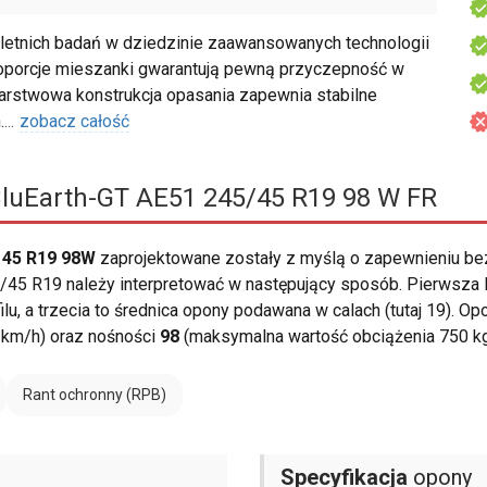
etnich badań w dziedzinie zaawansowanych technologii
porcje mieszanki gwarantują pewną przyczepność w
rstwowa konstrukcja opasania zapewnia stabilne
.
...
zobacz całość
uEarth-GT AE51 245/45 R19 98 W FR
 45 R19 98W
zaprojektowane zostały z myślą o zapewnieniu b
45 R19 należy interpretować w następujący sposób. Pierwsza li
lu, a trzecia to średnica opony podawana w calach (tutaj 19). O
 km/h) oraz nośności
98
(maksymalna wartość obciążenia 750 kg
Rant ochronny (RPB)
Specyfikacja
opony