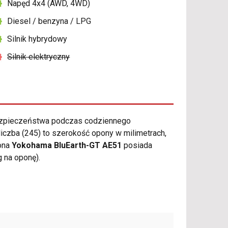
Napęd 4x4 (AWD, 4WD)
Diesel / benzyna / LPG
Silnik hybrydowy
Silnik elektryczny
ezpieczeństwa podczas codziennego
czba (245) to szerokość opony w milimetrach,
pona
Yokohama BluEarth-GT AE51
posiada
 na oponę).