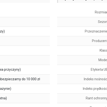
Rozmia
Sezo
szy)
Przeznaczeni
Producen
Klas
Mode
ia przyczyny)
Etykieta U
ubezpieczamy do 10 000 zł
Indeks nośnośc
azynie)
Indeks prędkośc
atna)
Rant ochronn