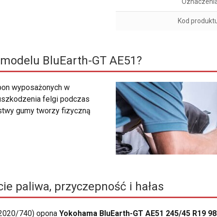
Oznaczeni
Kod produkt
 modelu BluEarth-GT AE51?
 opon wyposażonych w
 uszkodzenia felgi podczas
rstwy gumy tworzy fizyczną
ie paliwa, przyczepność i hałas
 2020/740) opona
Yokohama BluEarth-GT AE51 245/45 R19 98