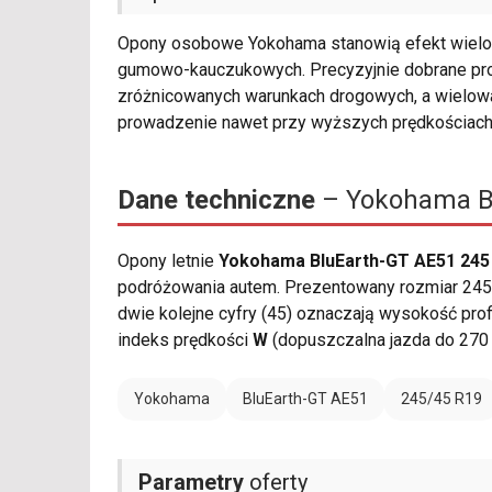
Opony osobowe Yokohama stanowią efekt wielol
gumowo-kauczukowych. Precyzyjnie dobrane pro
zróżnicowanych warunkach drogowych, a wielowa
prowadzenie nawet przy wyższych prędkościach
Dane techniczne
– Yokohama Bl
Opony letnie
Yokohama BluEarth-GT AE51 245
podróżowania autem. Prezentowany rozmiar 245/
dwie kolejne cyfry (45) oznaczają wysokość profi
indeks prędkości
W
(dopuszczalna jazda do 270
Yokohama
BluEarth-GT AE51
245/45 R19
Parametry
oferty