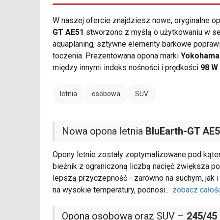
W naszej ofercie znajdziesz nowe, oryginalne 
GT AE51
stworzono z myślą o użytkowaniu w se
aquaplaning, sztywne elementy barkowe poprawi
toczenia. Prezentowana opona marki
Yokohama
między innymi indeks nośności i prędkości
98 W
letnia
osobowa
SUV
Nowa opona letnia
BluEarth-GT AE
Opony letnie zostały zoptymalizowane pod kąte
bieżnik z ograniczoną liczbą nacięć zwiększa po
lepszą przyczepność - zarówno na suchym, jak 
na wysokie temperatury, podnosi
...
zobacz całoś
Opona osobowa oraz SUV –
245/45