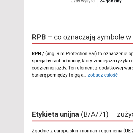
Czas wysyłki
24 godziny
RPB
– co oznaczają symbole w
RPB
/
(ang. Rim Protection Bar) to oznaczenie
specjalny rant ochronny, który zmniejsza ryzyko
codziennej jazdy. Ten element z dodatkowej wa
barierę pomiędzy felgą a
...
zobacz całość
Etykieta unijna
(B/A/71) – zużyc
Zgodnie z europejskimi normami ogumienia (UE