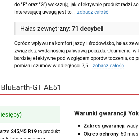
do "F" oraz "G") wskazują, jak efektywnie produkt radzi 
Interesującą uwagą jest to,
...
zobacz całość
Hałas zewnętrzny:
71 decybeli
Oprócz wpływu na komfort jazdy i środowisko, hałas zewn
związek z wydajnością paliwową pojazdu. Ogumienie, w kt
bardziej efektywne pod względem oporów toczenia, co pr
pomiaru szumów w odległości 7,5
...
zobacz całość
BluEarth-GT AE51
Warunki gwarancji Yo
iesięcy)
Zakres gwarancji
: wady
iarze
245/45 R19
to produkt
Okres ochrony
: 60 mies
zną 5-letnią gwarancją