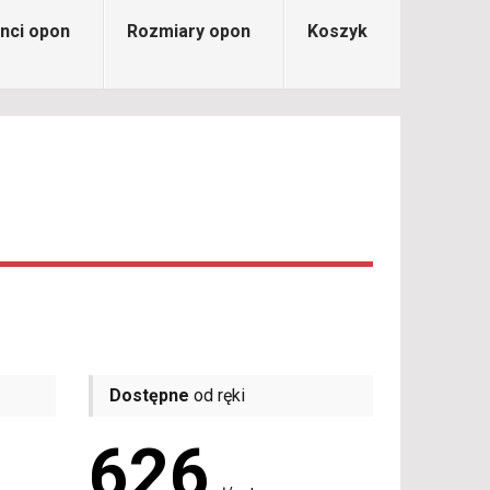
nci opon
Rozmiary opon
Koszyk
Dostępne
od ręki
626