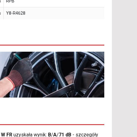
a
RPB
u
Y8-R4628
 W FR
uzyskała wynik:
B
/
A
/
71 dB
- szczegóły