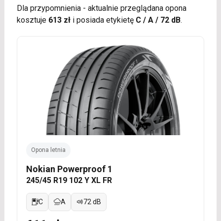
Dla przypomnienia - aktualnie przeglądana opona
kosztuje
613 zł
i posiada etykietę
C / A / 72 dB
.
Opona letnia
Nokian Powerproof 1
245/45 R19 102 Y XL FR
C
A
72 dB