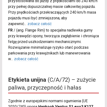
przystosowana do jazdy z prędkościami do 240 km/h
przy pełnej dopuszczalnej masie całkowitej pojazdu.
Przy prędkościach przekraczających 240 km/h masa
pojazdu musi być zmniejszona, aby
zapewnić
...
zobacz całość
FR
/
(ang. Flange Rim) to specjalna nadlewka gumy
przy krawędzi opony, tworząca zagłębienie i chroniąca
felgę przed uszkodzeniami mechanicznymi.
Rozwiązanie minimalizuje ryzyko otarć podczas
parkowania przy krawężnikach lub manewrowania
w
...
zobacz całość
Etykieta unijna
(C/A/72) – zużycie
paliwa, przyczepność i hałas
Zgodnie z europejskimi normami ogumienia (UE
2020/740) opona
Hankook Ventus S1 evo3 K127