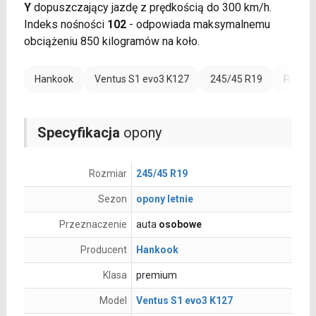
Y
dopuszczający jazdę z prędkością do 300 km/h.
Indeks nośności
102
- odpowiada maksymalnemu
obciążeniu 850 kilogramów na koło.
Hankook
Ventus S1 evo3 K127
245/45 R19
Rant o
Specyfikacja
opony
Rozmiar
245/45 R19
Sezon
opony letnie
Przeznaczenie
auta
osobowe
Producent
Hankook
Klasa
premium
Model
Ventus S1 evo3 K127