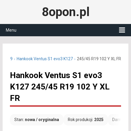
8opon.pl
Menu
/45 R19
Hankook Ventus S1 evo3 K127
245/45 R19 102 Y XL FR
Hankook Ventus S1 evo3
K127 245/45 R19 102 Y XL
FR
Stan:
nowa / oryginalna
Rok produkcji:
2025
Darmowa 