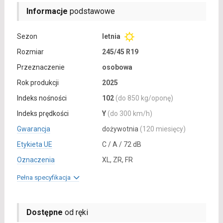
Informacje
podstawowe
Sezon
letnia
Rozmiar
245/45 R19
Przeznaczenie
osobowa
Rok produkcji
2025
Indeks nośności
102
(do 850 kg/oponę)
Indeks prędkości
Y
(do 300 km/h)
Gwarancja
dożywotnia
(120 miesięcy)
Etykieta UE
C / A / 72 dB
Oznaczenia
XL, ZR, FR
Pełna specyfikacja
Dostępne
od ręki