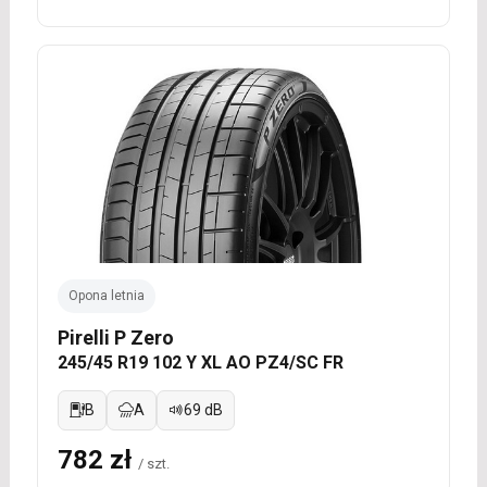
Opona letnia
Pirelli P Zero
245/45 R19 102 Y XL AO PZ4/SC FR
B
A
69 dB
782 zł
/ szt.