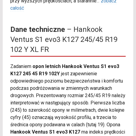
przy wyższych prędkościach, a starannie
...
zobacz
całość
Dane techniczne
– Hankook
Ventus S1 evo3 K127 245/45 R19
102 Y XL FR
Zadaniem
opon letnich Hankook Ventus S1 evo3
K127 245 45 R19 102Y
jest zapewnienie
odpowiedniego poziomu bezpieczeństwa i komfortu
podczas podróżowania w zmiennych warunkach
drogowych. Prezentowany rozmiar 245/45 R19 należy
interpretować w następujący sposób. Pierwsza liczba
(245) to szerokość opony w milimetrach, dwie kolejne
cyfry (45) oznaczają wysokość profilu, a trzecia to
średnica opony podawana w calach (tutaj 19). Opona
Hankook Ventus S1 evo3 K127
ma indeks prędkości