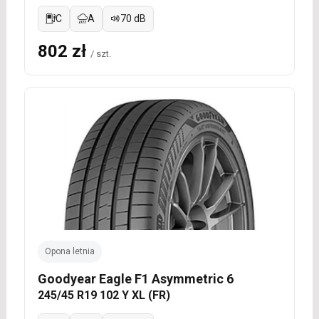
C
A
70 dB
802 zł
/ szt.
Opona letnia
Goodyear Eagle F1 Asymmetric 6
245/45 R19 102 Y XL (FR)