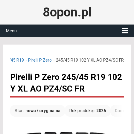
8opon.pl
Menu
e 245/45 R19
Pirelli P Zero
245/45 R19 102 Y XL AO PZ4/SC FR
Pirelli P Zero 245/45 R19 102
Y XL AO PZ4/SC FR
Stan:
nowa / oryginalna
Rok produkcji:
2026
Darmowa 