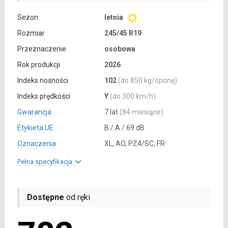
Sezon
letnia
Rozmiar
245/45 R19
Przeznaczenie
osobowa
Rok produkcji
2026
Indeks nośności
102
(do 850 kg/oponę)
Indeks prędkości
Y
(do 300 km/h)
Gwarancja
7 lat
(84 miesiące)
Etykieta UE
B / A / 69 dB
Oznaczenia
XL, AO, PZ4/SC, FR
Pełna specyfikacja
Dostępne
od ręki