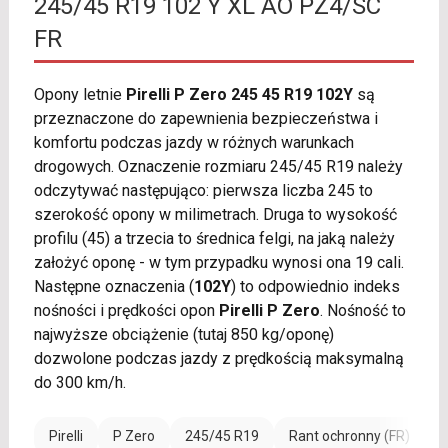
245/45 R19 102 Y XL AO PZ4/SC
FR
Opony letnie
Pirelli P Zero 245 45 R19 102Y
są
przeznaczone do zapewnienia bezpieczeństwa i
komfortu podczas jazdy w różnych warunkach
drogowych. Oznaczenie rozmiaru 245/45 R19 należy
odczytywać następująco: pierwsza liczba 245 to
szerokość opony w milimetrach. Druga to wysokość
profilu (45) a trzecia to średnica felgi, na jaką należy
założyć oponę - w tym przypadku wynosi ona 19 cali.
Następne oznaczenia (
102Y
) to odpowiednio indeks
nośności i prędkości opon
Pirelli P Zero
. Nośność to
najwyższe obciążenie (tutaj 850 kg/oponę)
dozwolone podczas jazdy z prędkością maksymalną
do 300 km/h.
Pirelli
P Zero
245/45 R19
Rant ochronny (FR)
W