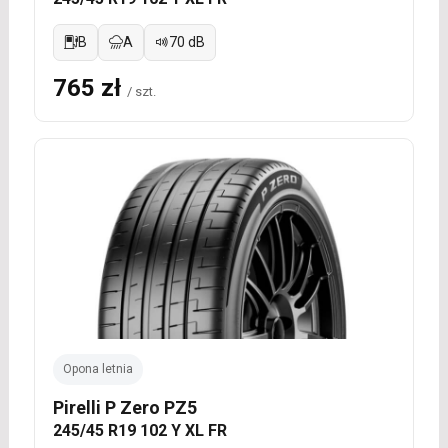
B
A
70 dB
765 zł
/ szt.
Opona letnia
Pirelli P Zero PZ5
245/45 R19 102 Y XL FR