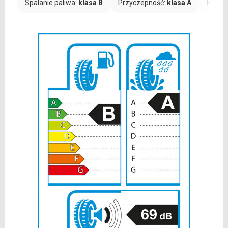
Spalanie paliwa:
klasa B
Przyczepność:
klasa A
Hałas: