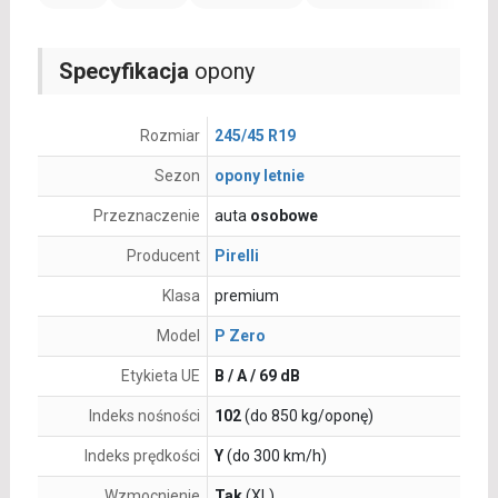
Specyfikacja
opony
Rozmiar
245/45 R19
Sezon
opony letnie
Przeznaczenie
auta
osobowe
Producent
Pirelli
Klasa
premium
Model
P Zero
Etykieta UE
B / A / 69 dB
Indeks nośności
102
(do 850 kg/oponę)
Indeks prędkości
Y
(do 300 km/h)
Wzmocnienie
Tak
(XL)