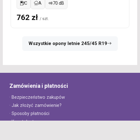
C
A
70 dB
762 zł
/ szt.
Wszystkie opony letnie 245/45 R19
Zamówienia i płatności
· Bezpieczeństwo zakupów
· Jak złożyć zamówienie?
· Sposoby płatności
· Koszt dostawy
· Czas dostawy