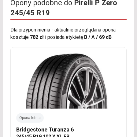
Opony podobne do
Pirelli P Zero
245/45 R19
Dla przypomnienia - aktualnie przeglądana opona
kosztuje
782 zł
i posiada etykietę
B / A / 69 dB
.
Opona letnia
Bridgestone Turanza 6
245/45 R19 102 Y XL FR