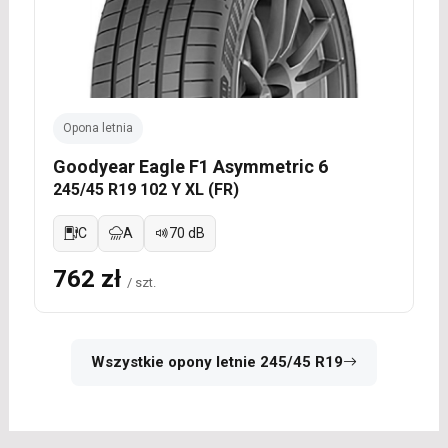
Opona letnia
Goodyear Eagle F1 Asymmetric 6
245/45 R19 102 Y XL (FR)
C
A
70 dB
762 zł
/ szt.
Wszystkie opony letnie 245/45 R19