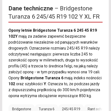
Dane techniczne
– Bridgestone
Turanza 6 245/45 R19 102 Y XL FR
Opony letnie Bridgestone Turanza 6 245 45 R19
102Y
mają za zadanie zapewnić bezpieczne
podróżowanie niezależnie od panujących warunków
drogowych. Oznaczenie rozmiaru 245/45 R19 należy
odczytywać następująco: pierwsza liczba 245 to
szerokość opony w milimetrach, druga to wysokość
profilu (45) a trzecia to średnica felgi, na jaką należy
założyć oponę - w tym przypadku wynosi ona 19 cali.
Opony
Bridgestone Turanza 6
mają indeks nośności
102
oraz szybkości
Y
. Oznacza to, że podczas jazdy
z dopuszczalną prędkością do 300 km/h pojedyncza
opona wytrzyma obciążenie wynoszące 850 kg.
Bridgestone
Turanza 6
245/45 R19
Rant ochronny