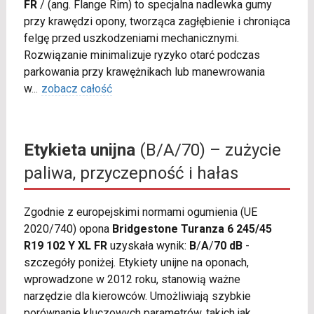
FR
/
(ang. Flange Rim) to specjalna nadlewka gumy
przy krawędzi opony, tworząca zagłębienie i chroniąca
felgę przed uszkodzeniami mechanicznymi.
Rozwiązanie minimalizuje ryzyko otarć podczas
parkowania przy krawężnikach lub manewrowania
w
...
zobacz całość
Etykieta unijna
(B/A/70) – zużycie
paliwa, przyczepność i hałas
Zgodnie z europejskimi normami ogumienia (UE
2020/740) opona
Bridgestone Turanza 6 245/45
R19 102 Y XL FR
uzyskała wynik:
B
/
A
/
70 dB
-
szczegóły poniżej. Etykiety unijne na oponach,
wprowadzone w 2012 roku, stanowią ważne
narzędzie dla kierowców. Umożliwiają szybkie
porównanie kluczowych parametrów, takich jak