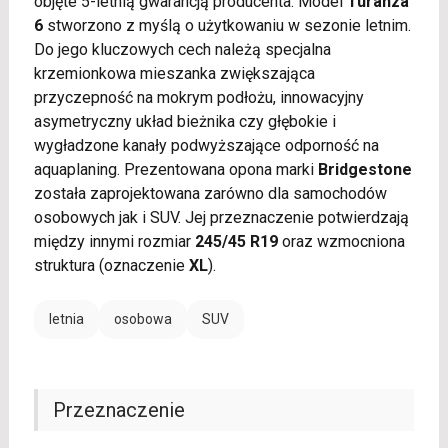
objęte 5-letnią gwarancją producenta. Model
Turanza
6
stworzono z myślą o użytkowaniu w sezonie letnim.
Do jego kluczowych cech należą specjalna
krzemionkowa mieszanka zwiększająca
przyczepność na mokrym podłożu, innowacyjny
asymetryczny układ bieżnika czy głębokie i
wygładzone kanały podwyższające odporność na
aquaplaning. Prezentowana opona marki
Bridgestone
została zaprojektowana zarówno dla samochodów
osobowych jak i SUV. Jej przeznaczenie potwierdzają
między innymi rozmiar
245/45 R19
oraz wzmocniona
struktura (oznaczenie
XL
).
letnia
osobowa
SUV
Przeznaczenie