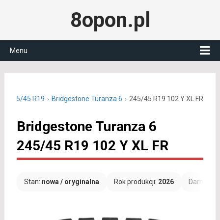
8opon.pl
Menu
nie 245/45 R19
Bridgestone Turanza 6
245/45 R19 102 Y XL FR
Bridgestone Turanza 6
245/45 R19 102 Y XL FR
Stan:
nowa / oryginalna
Rok produkcji:
2026
Darmowa 