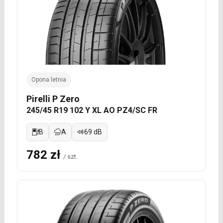
Opona letnia
Pirelli P Zero
245/45 R19 102 Y XL AO PZ4/SC FR
B
A
69 dB
782 zł
/ szt.