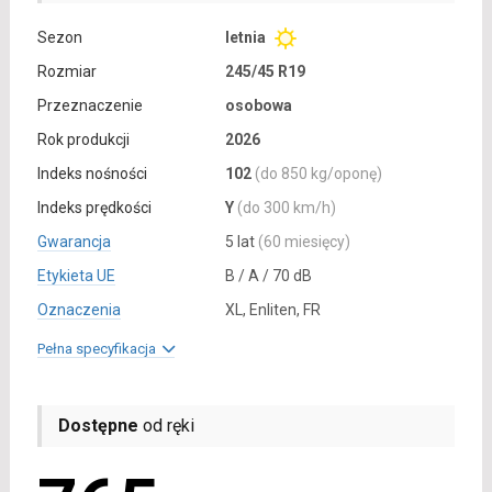
Sezon
letnia
Rozmiar
245/45 R19
Przeznaczenie
osobowa
Rok produkcji
2026
Indeks nośności
102
(do 850 kg/oponę)
Indeks prędkości
Y
(do 300 km/h)
Gwarancja
5 lat
(60 miesięcy)
Etykieta UE
B / A / 70 dB
Oznaczenia
XL, Enliten, FR
Pełna specyfikacja
Dostępne
od ręki