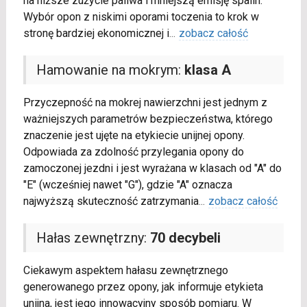
na niższe zużycie paliwa i mniejszą emisję spalin.
Wybór opon z niskimi oporami toczenia to krok w
stronę bardziej ekonomicznej i
...
zobacz całość
Hamowanie na mokrym:
klasa A
Przyczepność na mokrej nawierzchni jest jednym z
ważniejszych parametrów bezpieczeństwa, którego
znaczenie jest ujęte na etykiecie unijnej opony.
Odpowiada za zdolność przylegania opony do
zamoczonej jezdni i jest wyrażana w klasach od "A" do
"E" (wcześniej nawet "G"), gdzie "A" oznacza
najwyższą skuteczność zatrzymania
...
zobacz całość
Hałas zewnętrzny:
70 decybeli
Ciekawym aspektem hałasu zewnętrznego
generowanego przez opony, jak informuje etykieta
unijna, jest jego innowacyjny sposób pomiaru. W