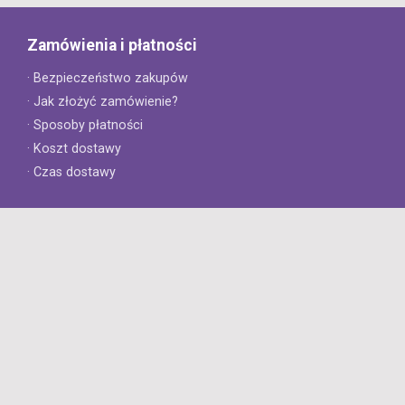
Zamówienia i płatności
· Bezpieczeństwo zakupów
· Jak złożyć zamówienie?
· Sposoby płatności
· Koszt dostawy
· Czas dostawy
Obsługa klienta
· Zwroty
· Reklamacje
· Najczęściej zadawane pytania
· Gwarancja na opony
· Kontakt
8opon.pl