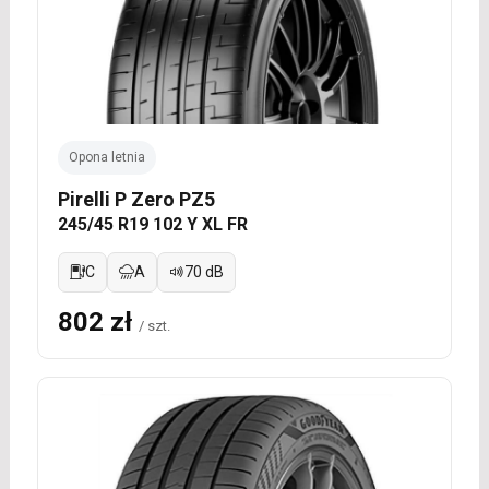
Opona letnia
Pirelli P Zero PZ5
245/45 R19 102 Y XL FR
C
A
70 dB
802 zł
/ szt.