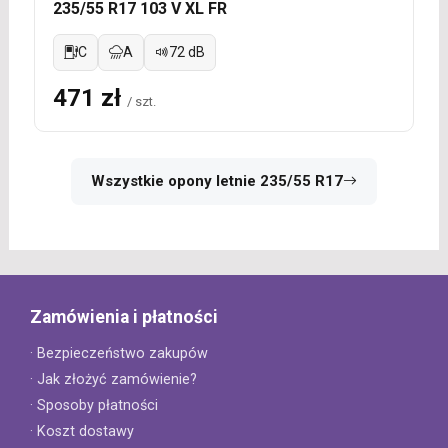
235/55 R17 103 V XL FR
C
A
72 dB
471 zł
/ szt.
Wszystkie opony letnie 235/55 R17
Zamówienia i płatności
· Bezpieczeństwo zakupów
· Jak złożyć zamówienie?
· Sposoby płatności
· Koszt dostawy