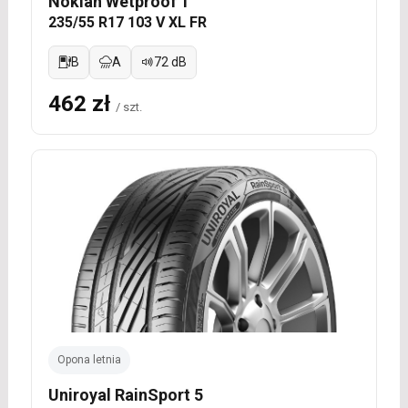
Nokian Wetproof 1
235/55 R17 103 V XL FR
B
A
72 dB
462 zł
/ szt.
Opona letnia
Uniroyal RainSport 5