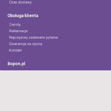
· Czas dostawy
Obsługa klienta
· Zwroty
· Reklamacje
· Najczęściej zadawane pytania
· Gwarancja na opony
· Kontakt
8opon.pl
· O firmie
· Opinie klientów
· Dlaczego warto u nas kupić?
· Polityka prywatności
· Regulamin