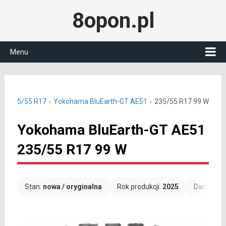
8opon.pl
Menu
nie 235/55 R17
Yokohama BluEarth-GT AE51
235/55 R17 99 W
Yokohama BluEarth-GT AE51
235/55 R17 99 W
Stan:
nowa / oryginalna
Rok produkcji:
2025
Darmowa 