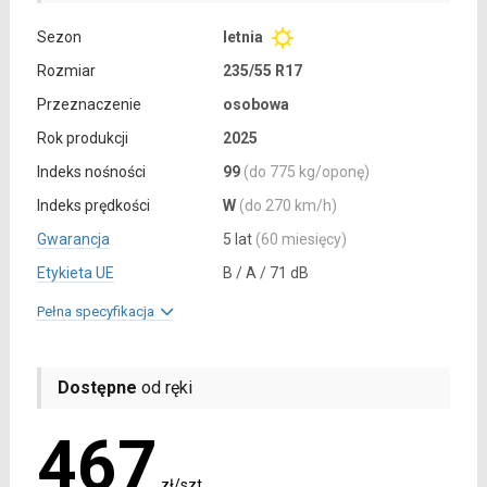
Sezon
letnia
Rozmiar
235/55 R17
Przeznaczenie
osobowa
Rok produkcji
2025
Indeks nośności
99
(do 775 kg/oponę)
Indeks prędkości
W
(do 270 km/h)
Gwarancja
5 lat
(60 miesięcy)
Etykieta UE
B / A / 71 dB
Pełna specyfikacja
Dostępne
od ręki
467
zł/szt.