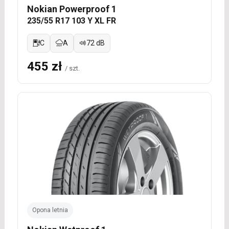
Nokian Powerproof 1
235/55 R17 103 Y XL FR
C
A
72 dB
455 zł
/ szt.
Opona letnia