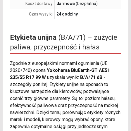
Koszt dostawy
darmowa
(bezpłatna)
Czas wysyłki
24 godziny
Etykieta unijna
(B/A/71) – zużycie
paliwa, przyczepność i hałas
Zgodnie z europejskimi normami ogumienia (UE
2020/740) opona
Yokohama BluEarth-GT AE51
235/55 R17 99 W
uzyskała wynik:
B
/
A
/
71 dB
-
szczegóły poniżej. Etykiety unijne na oponach to
kluczowe narzędzie dla kierowców, pozwalające
ocenić trzy główne parametry. Są to: poziom hałasu,
efektywność paliwowa oraz przyczepność na mokrej
nawierzchni. Dzięki temu, porównując etykiety różnych
marek i modeli, kierowcy mogą wybrać opony, które
zapewnią optymalne osiągi przy jednoczesnym