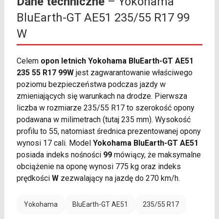
Dane techniczne
– Yokohama
BluEarth-GT AE51 235/55 R17 99
W
Celem
opon letnich Yokohama BluEarth-GT AE51
235 55 R17 99W
jest zagwarantowanie właściwego
poziomu bezpieczeństwa podczas jazdy w
zmieniających się warunkach na drodze. Pierwsza
liczba w rozmiarze 235/55 R17 to szerokość opony
podawana w milimetrach (tutaj 235 mm). Wysokość
profilu to 55, natomiast średnica prezentowanej opony
wynosi 17 cali. Model
Yokohama BluEarth-GT AE51
posiada indeks nośności
99
mówiący, że maksymalne
obciążenie na oponę wynosi 775 kg oraz indeks
prędkości
W
zezwalający na jazdę do 270 km/h.
Yokohama
BluEarth-GT AE51
235/55 R17