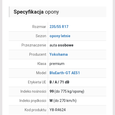
Specyfikacja
opony
Rozmiar
235/55 R17
Sezon
opony letnie
Przeznaczenie
auta
osobowe
Producent
Yokohama
Klasa
premium
Model
BluEarth-GT AE51
Etykieta UE
B / A / 71 dB
Indeks nośności
99
(do 775 kg/oponę)
Indeks prędkości
W
(do 270 km/h)
Kod produktu
Y8-R4624