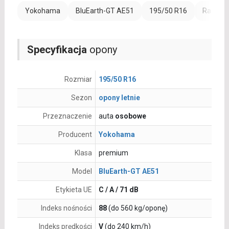
Yokohama
BluEarth-GT AE51
195/50 R16
Rant oc
Specyfikacja
opony
Rozmiar
195/50 R16
Sezon
opony letnie
Przeznaczenie
auta
osobowe
Producent
Yokohama
Klasa
premium
Model
BluEarth-GT AE51
Etykieta UE
C / A / 71 dB
Indeks nośności
88
(do 560 kg/oponę)
Indeks prędkości
V
(do 240 km/h)