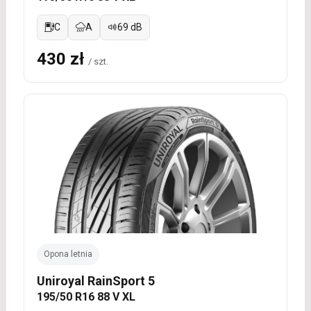
C
A
69 dB
430 zł
/ szt.
Opona letnia
Uniroyal RainSport 5
195/50 R16 88 V XL