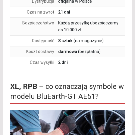
Dystrybucja
oficjalna w Polsce
Czas na zwrot
21 dni
Bezpieczeństwo
Każdą przesyłkę ubezpieczamy
do 10 000 zł
Dostępność
8 sztuk
(na magazynie)
Koszt dostawy
darmowa
(bezpłatna)
Czas wysyłki
2 dni
XL, RPB
– co oznaczają symbole w
modelu BluEarth-GT AE51?