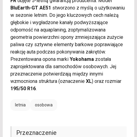
FR
objęte 5-letnią gwarancją producenta. Model
BluEarth-GT AE51
stworzono z myślą o użytkowaniu
w sezonie letnim. Do jego kluczowych cech należą
głębokie i wygładzone kanały podwyższające
odporność na aquaplaning, zoptymalizowana
geometria powierzchni opony zmniejszająca zużycie
paliwa czy sztywne elementy barkowe poprawiające
reakcję auta podczas pokonywania zakrętów.
Prezentowana opona marki
Yokohama
została
zaprojektowana dla samochodów osobowych. Jej
przeznaczenie potwierdzają między innymi
wzmocniona struktura (oznaczenie
XL
) oraz rozmiar
195/50 R16
.
letnia
osobowa
Przeznaczenie