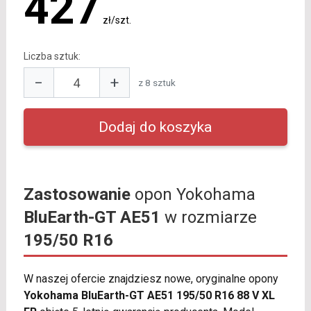
427
zł/szt.
Liczba sztuk:
−
+
z 8 sztuk
Zastosowanie
opon Yokohama
BluEarth-GT AE51
w rozmiarze
195/50 R16
W naszej ofercie znajdziesz nowe, oryginalne opony
Yokohama BluEarth-GT AE51 195/50 R16 88 V XL