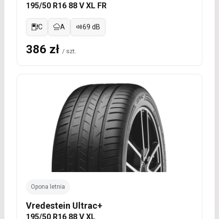
195/50 R16 88 V XL FR
C
A
69 dB
386 zł
/ szt.
Opona letnia
Vredestein Ultrac+
195/50 R16 88 V XL