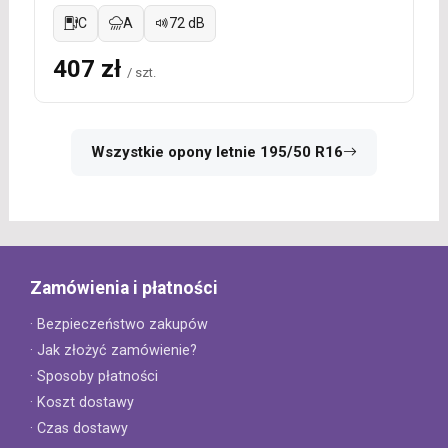
C
A
72 dB
407 zł
/ szt.
Wszystkie opony letnie 195/50 R16
Zamówienia i płatności
· Bezpieczeństwo zakupów
· Jak złożyć zamówienie?
· Sposoby płatności
· Koszt dostawy
· Czas dostawy