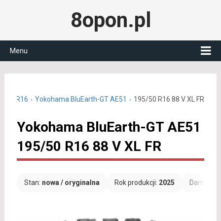
8opon.pl
Menu
95/50 R16
Yokohama BluEarth-GT AE51
195/50 R16 88 V XL FR
Yokohama BluEarth-GT AE51
195/50 R16 88 V XL FR
Stan:
nowa / oryginalna
Rok produkcji:
2025
Darmowa 