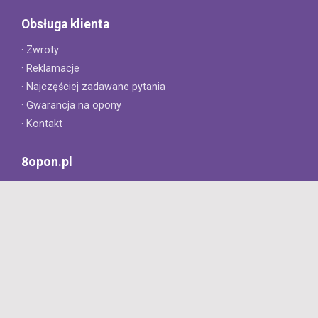
Obsługa klienta
· Zwroty
· Reklamacje
· Najczęściej zadawane pytania
· Gwarancja na opony
· Kontakt
8opon.pl
· O firmie
· Opinie klientów
· Dlaczego warto u nas kupić?
· Polityka prywatności
· Regulamin
Profesjonalny sklep z oponami oferujący tylko oryginalne