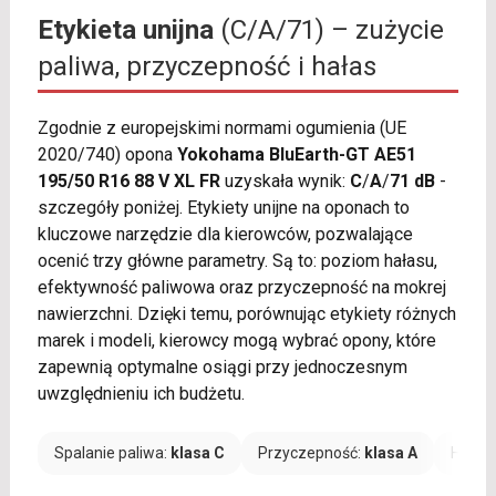
Etykieta unijna
(C/A/71) – zużycie
paliwa, przyczepność i hałas
Zgodnie z europejskimi normami ogumienia (UE
2020/740) opona
Yokohama BluEarth-GT AE51
195/50 R16 88 V XL FR
uzyskała wynik:
C
/
A
/
71 dB
-
szczegóły poniżej. Etykiety unijne na oponach to
kluczowe narzędzie dla kierowców, pozwalające
ocenić trzy główne parametry. Są to: poziom hałasu,
efektywność paliwowa oraz przyczepność na mokrej
nawierzchni. Dzięki temu, porównując etykiety różnych
marek i modeli, kierowcy mogą wybrać opony, które
zapewnią optymalne osiągi przy jednoczesnym
uwzględnieniu ich budżetu.
Spalanie paliwa:
klasa C
Przyczepność:
klasa A
Hałas