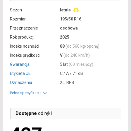
Sezon
letnia
Rozmiar
195/50 R16
Przeznaczenie
osobowa
Rok produkcji
2025
Indeks nośności
88
(do 560 kg/oponę)
Indeks prędkości
V
(do 240 km/h)
Gwarancja
5 lat
(60 miesięcy)
Etykieta UE
C / A / 71 dB
Oznaczenia
XL, RPB
Pełna specyfikacja
Dostępne
od ręki