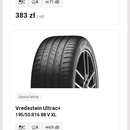
C
A
71 dB
383 zł
/ szt.
Opona letnia
Vredestein Ultrac+
195/50 R16 88 V XL
C
A
69 dB