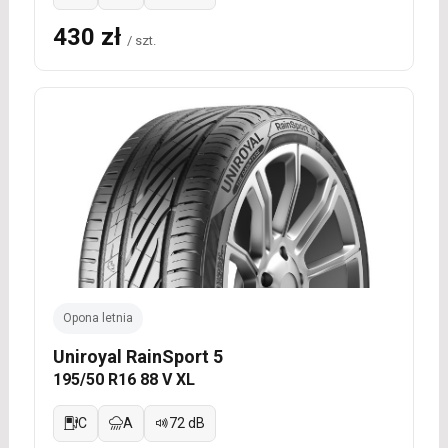
430 zł
/ szt.
Opona letnia
Uniroyal RainSport 5
195/50 R16 88 V XL
C
A
72 dB