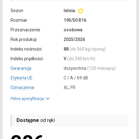
Sezon
letnia
Rozmiar
195/50 R16
Przeznaczenie
osobowa
Rok produkcji
2025/2026
Indeks nośności
88
(do 560 kg/oponę)
Indeks prędkości
V
(do 240 km/h)
Gwarancja
dożywotnia
(120 miesięcy)
Etykieta UE
C / A / 69 dB
Oznaczenia
XL, FR
Pełna specyfikacja
Dostępne
od ręki