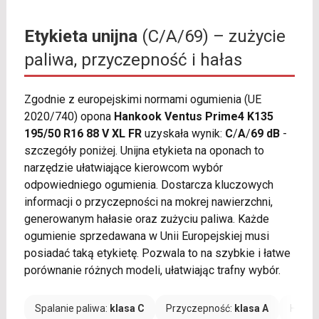
Etykieta unijna
(C/A/69) – zużycie
paliwa, przyczepność i hałas
Zgodnie z europejskimi normami ogumienia (UE
2020/740) opona
Hankook Ventus Prime4 K135
195/50 R16 88 V XL FR
uzyskała wynik:
C
/
A
/
69 dB
-
szczegóły poniżej. Unijna etykieta na oponach to
narzędzie ułatwiające kierowcom wybór
odpowiedniego ogumienia. Dostarcza kluczowych
informacji o przyczepności na mokrej nawierzchni,
generowanym hałasie oraz zużyciu paliwa. Każde
ogumienie sprzedawana w Unii Europejskiej musi
posiadać taką etykietę. Pozwala to na szybkie i łatwe
porównanie różnych modeli, ułatwiając trafny wybór.
Spalanie paliwa:
klasa C
Przyczepność:
klasa A
Hałas