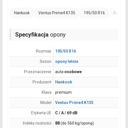
Hankook
Ventus Prime4 K135
195/50 R16
Rant oc
Specyfikacja
opony
Rozmiar
195/50 R16
Sezon
opony letnie
Przeznaczenie
auta
osobowe
Producent
Hankook
Klasa
premium
Model
Ventus Prime4 K135
Etykieta UE
C / A / 69 dB
Indeks nośności
88
(do 560 kg/oponę)