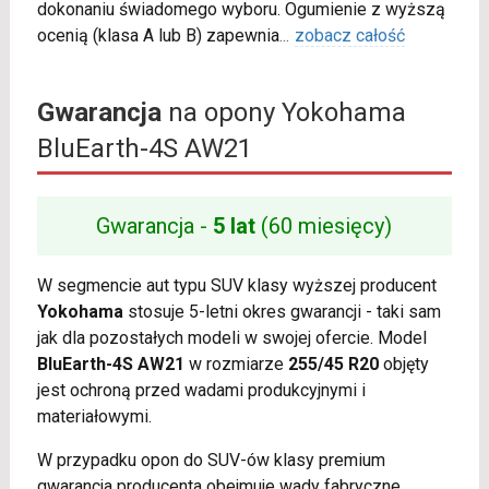
dokonaniu świadomego wyboru. Ogumienie z wyższą
ocenią (klasa A lub B) zapewnia
...
zobacz całość
Gwarancja
na opony Yokohama
BluEarth-4S AW21
Gwarancja -
5 lat
(60 miesięcy)
W segmencie aut typu SUV klasy wyższej producent
Yokohama
stosuje 5-letni okres gwarancji - taki sam
jak dla pozostałych modeli w swojej ofercie. Model
BluEarth-4S AW21
w rozmiarze
255/45 R20
objęty
jest ochroną przed wadami produkcyjnymi i
materiałowymi.
W przypadku opon do SUV-ów klasy premium
gwarancja producenta obejmuje wady fabryczne