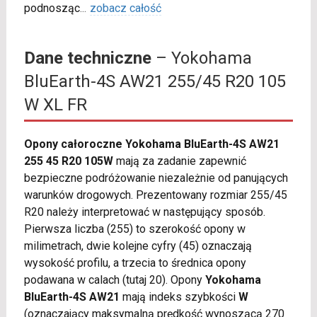
podnosząc
...
zobacz całość
Dane techniczne
– Yokohama
BluEarth-4S AW21 255/45 R20 105
W XL FR
Opony całoroczne Yokohama BluEarth-4S AW21
255 45 R20 105W
mają za zadanie zapewnić
bezpieczne podróżowanie niezależnie od panujących
warunków drogowych. Prezentowany rozmiar 255/45
R20 należy interpretować w następujący sposób.
Pierwsza liczba (255) to szerokość opony w
milimetrach, dwie kolejne cyfry (45) oznaczają
wysokość profilu, a trzecia to średnica opony
podawana w calach (tutaj 20). Opony
Yokohama
BluEarth-4S AW21
mają indeks szybkości
W
(oznaczający maksymalną prędkość wynoszącą 270