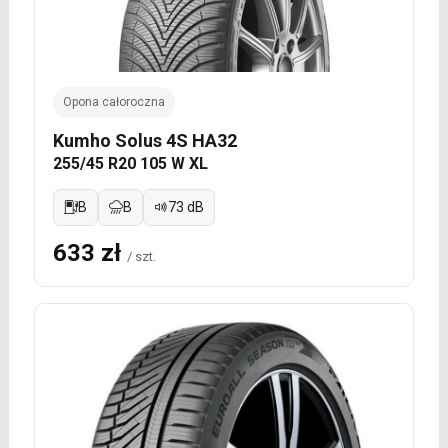
Opona całoroczna
Kumho Solus 4S HA32
255/45 R20 105 W XL
B
B
73 dB
633 zł
/ szt.