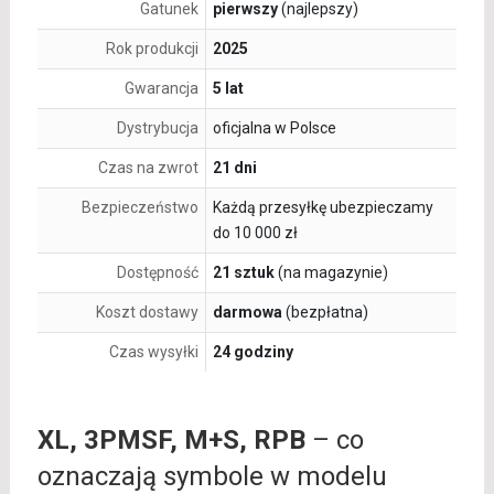
Gatunek
pierwszy
(najlepszy)
Rok produkcji
2025
Gwarancja
5 lat
Dystrybucja
oficjalna w Polsce
Czas na zwrot
21 dni
Bezpieczeństwo
Każdą przesyłkę ubezpieczamy
do 10 000 zł
Dostępność
21 sztuk
(na magazynie)
Koszt dostawy
darmowa
(bezpłatna)
Czas wysyłki
24 godziny
XL, 3PMSF, M+S, RPB
– co
oznaczają symbole w modelu