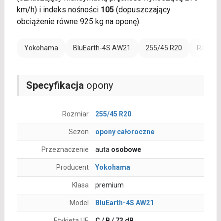
km/h) i indeks nośności
105
(dopuszczający
obciążenie równe 925 kg na oponę).
Yokohama
BluEarth-4S AW21
255/45 R20
Rant oc
Specyfikacja
opony
Rozmiar
255/45 R20
Sezon
opony całoroczne
Przeznaczenie
auta
osobowe
Producent
Yokohama
Klasa
premium
Model
BluEarth-4S AW21
Etykieta UE
C / B / 73 dB