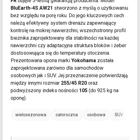
FR
objęte 5-letnią gwarancją producenta. Model
BluEarth-4S AW21
stworzono z myślą o użytkowaniu
bez względu na porę roku. Do jego kluczowych cech
należą efektywny system drenażu zapewniający
kontrolę na mokrej nawierzchni, wszechstronny profil
bieżnika zaprojektowany dla stabilności na każdej
nawierzchni czy adaptacyjna struktura bloków i żeber
dostosowująca się do temperatury otoczenia.
Prezentowana opona marki
Yokohama
została
zaprojektowana zarówno dla samochodów
osobowych jak i SUV. Jej przeznaczenie potwierdzają
między innymi rozmiar
255/45 R20
oraz
podwyższony indeks nośności
105
(do 925 kg na
oponę).
wielosezonowa
całoroczna
osobowa
SUV