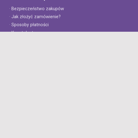
· Bezpieczeństwo zakupów
· Jak złożyć zamówienie?
· Sposoby płatności
· Koszt dostawy
· Czas dostawy
Obsługa klienta
· Zwroty
· Reklamacje
· Najczęściej zadawane pytania
· Gwarancja na opony
· Kontakt
8opon.pl
· O firmie
· Opinie klientów