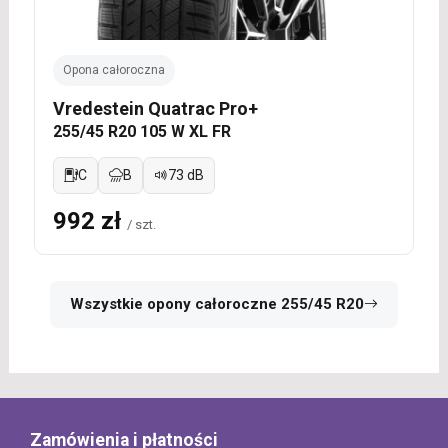
Opona całoroczna
Vredestein Quatrac Pro+
255/45 R20 105 W XL FR
C
B
73 dB
992 zł
/ szt.
Wszystkie opony całoroczne 255/45 R20
Zamówienia i płatności