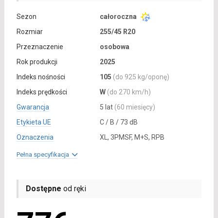
Sezon
całoroczna
Rozmiar
255/45 R20
Przeznaczenie
osobowa
Rok produkcji
2025
Indeks nośności
105
(do 925 kg/oponę)
Indeks prędkości
W
(do 270 km/h)
Gwarancja
5 lat
(60 miesięcy)
Etykieta UE
C / B / 73 dB
Oznaczenia
XL, 3PMSF, M+S, RPB
Pełna specyfikacja
Dostępne
od ręki