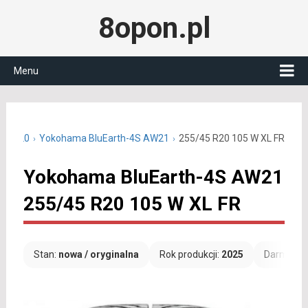
8opon.pl
Menu
/45 R20
Yokohama BluEarth-4S AW21
255/45 R20 105 W XL FR
Yokohama BluEarth-4S AW21
255/45 R20 105 W XL FR
Stan:
nowa / oryginalna
Rok produkcji:
2025
Darmowa 