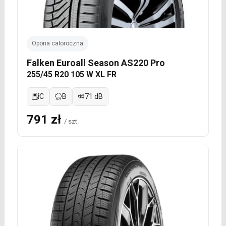
Opona całoroczna
Falken Euroall Season AS220 Pro
255/45 R20 105 W XL FR
C
B
71 dB
791 zł
/ szt.