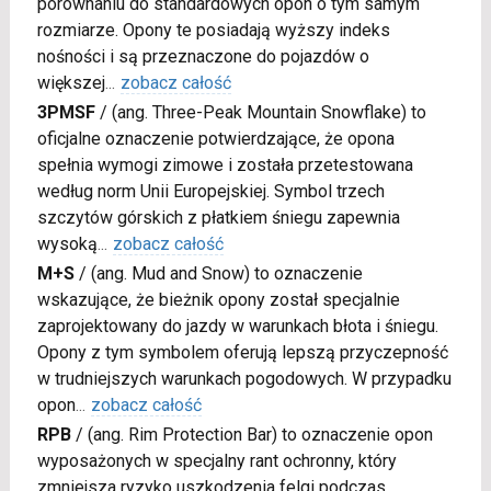
porównaniu do standardowych opon o tym samym
rozmiarze. Opony te posiadają wyższy indeks
nośności i są przeznaczone do pojazdów o
większej
...
zobacz całość
3PMSF
/
(ang. Three-Peak Mountain Snowflake) to
oficjalne oznaczenie potwierdzające, że opona
spełnia wymogi zimowe i została przetestowana
według norm Unii Europejskiej. Symbol trzech
szczytów górskich z płatkiem śniegu zapewnia
wysoką
...
zobacz całość
M+S
/
(ang. Mud and Snow) to oznaczenie
wskazujące, że bieżnik opony został specjalnie
zaprojektowany do jazdy w warunkach błota i śniegu.
Opony z tym symbolem oferują lepszą przyczepność
w trudniejszych warunkach pogodowych. W przypadku
opon
...
zobacz całość
RPB
/
(ang. Rim Protection Bar) to oznaczenie opon
wyposażonych w specjalny rant ochronny, który
zmniejsza ryzyko uszkodzenia felgi podczas