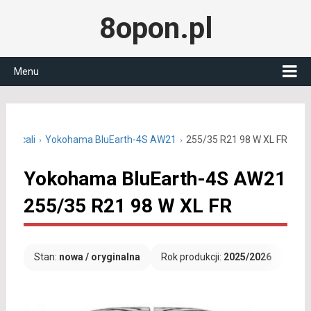
8opon.pl
Menu
 21 cali
Yokohama BluEarth-4S AW21
255/35 R21 98 W XL FR
Yokohama BluEarth-4S AW21
255/35 R21 98 W XL FR
Stan:
nowa / oryginalna
Rok produkcji:
2025/2026
Dar