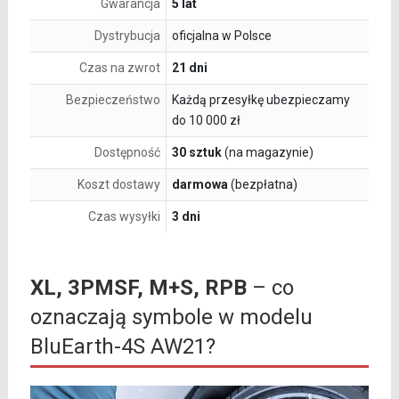
Gwarancja
5 lat
Dystrybucja
oficjalna w Polsce
Czas na zwrot
21 dni
Bezpieczeństwo
Każdą przesyłkę ubezpieczamy
do 10 000 zł
Dostępność
30 sztuk
(na magazynie)
Koszt dostawy
darmowa
(bezpłatna)
Czas wysyłki
3 dni
XL, 3PMSF, M+S, RPB
– co
oznaczają symbole w modelu
BluEarth-4S AW21?