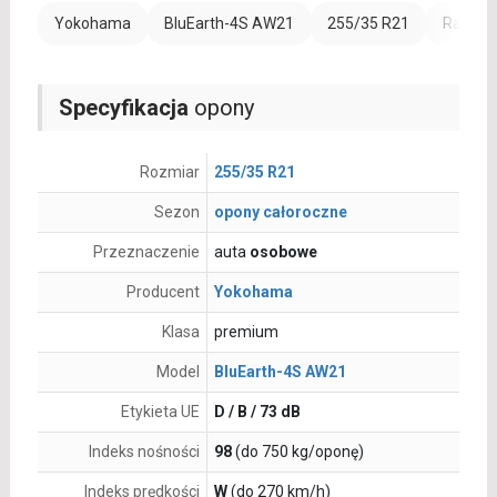
Yokohama
BluEarth-4S AW21
255/35 R21
Rant oc
Specyfikacja
opony
Rozmiar
255/35 R21
Sezon
opony całoroczne
Przeznaczenie
auta
osobowe
Producent
Yokohama
Klasa
premium
Model
BluEarth-4S AW21
Etykieta UE
D / B / 73 dB
Indeks nośności
98
(do 750 kg/oponę)
Indeks prędkości
W
(do 270 km/h)