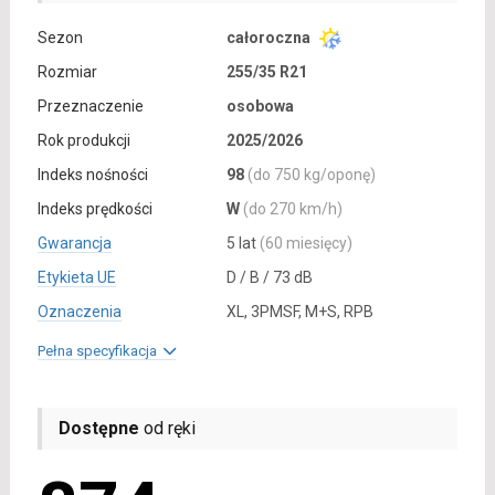
Sezon
całoroczna
Rozmiar
255/35 R21
Przeznaczenie
osobowa
Rok produkcji
2025/2026
Indeks nośności
98
(do 750 kg/oponę)
Indeks prędkości
W
(do 270 km/h)
Gwarancja
5 lat
(60 miesięcy)
Etykieta UE
D / B / 73 dB
Oznaczenia
XL, 3PMSF, M+S, RPB
Pełna specyfikacja
Dostępne
od ręki