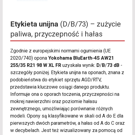
Etykieta unijna
(D/B/73) – zużycie
paliwa, przyczepność i hałas
Zgodnie z europejskimi normami ogumienia (UE
2020/740) opona
Yokohama BluEarth-4S AW21
255/35 R21 98 W XL FR
uzyskała wynik:
D
/
B
/
73 dB
-
szczegóły poniżej. Etykieta unijna na oponach, znana z
podobieństwa do etykiet sprzętu AGD/RTV,
przedstawia kluczowe osiągi danego produktu.
Informuje ona o oporach toczenia, przyczepności na
mokrej nawierzchni oraz poziomie hałasu
zewnętrznego, umożliwiając porównanie różnych
modeli. Opony są klasyfikowane w skali od A do E dla
pierwszych dwóch parametrów, a hałas od A do C oraz
w decybelach. Jest też wizualizowany za pomocą od