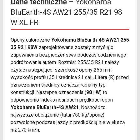
Dane techniczne
– Yokohama
BluEarth-4S AW21 255/35 R21 98
W XL FR
Opony całoroczne
Yokohama BluEarth-4S AW21 255
35 R21 98W
zaprojektowane zostały z myślą o
zapewnieniu bezpieczeństwa podczas codziennego
podróżowania autem. Rozmiar 255/35 R21 należy
czytać następująco: szerokość opony 255 mm,
wysokość profilu 35 i średnica 21 cali. Litera (R) przed
oznaczeniem średnicy oznacza radialny typ
konstrukcji. Następne oznaczenia (
98
i
W
) to
odpowiednio indeks nośności i prędkości opon
Yokohama BluEarth-4S AW21
. Nośność to
najwyższe obciążenie (tutaj 750 kg/oponę)
dozwolone podczas jazdy z prędkością nie większą
niż 270 km/h.