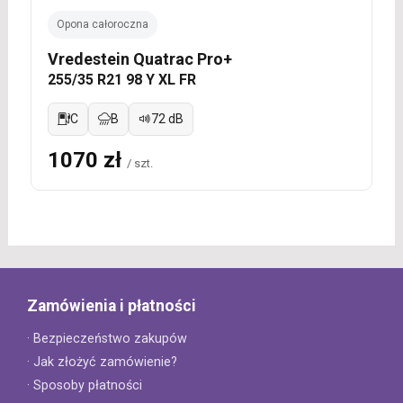
Opona całoroczna
Vredestein Quatrac Pro+
255/35 R21 98 Y XL FR
C
B
72 dB
1070 zł
/ szt.
Zamówienia i płatności
· Bezpieczeństwo zakupów
· Jak złożyć zamówienie?
· Sposoby płatności