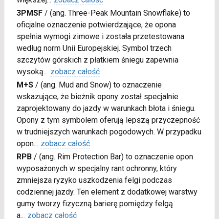
3PMSF
/
(ang. Three-Peak Mountain Snowflake) to
oficjalne oznaczenie potwierdzające, że opona
spełnia wymogi zimowe i została przetestowana
według norm Unii Europejskiej. Symbol trzech
szczytów górskich z płatkiem śniegu zapewnia
wysoką
...
zobacz całość
M+S
/
(ang. Mud and Snow) to oznaczenie
wskazujące, że bieżnik opony został specjalnie
zaprojektowany do jazdy w warunkach błota i śniegu.
Opony z tym symbolem oferują lepszą przyczepność
w trudniejszych warunkach pogodowych. W przypadku
opon
...
zobacz całość
RPB
/
(ang. Rim Protection Bar) to oznaczenie opon
wyposażonych w specjalny rant ochronny, który
zmniejsza ryzyko uszkodzenia felgi podczas
codziennej jazdy. Ten element z dodatkowej warstwy
gumy tworzy fizyczną barierę pomiędzy felgą
a
...
zobacz całość