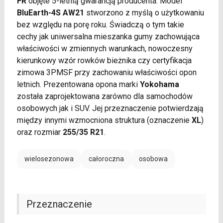
FR
objęte 5-letnią gwarancją producenta. Model
BluEarth-4S AW21
stworzono z myślą o użytkowaniu
bez względu na porę roku. Świadczą o tym takie
cechy jak uniwersalna mieszanka gumy zachowująca
właściwości w zmiennych warunkach, nowoczesny
kierunkowy wzór rowków bieżnika czy certyfikacja
zimowa 3PMSF przy zachowaniu właściwości opon
letnich. Prezentowana opona marki
Yokohama
została zaprojektowana zarówno dla samochodów
osobowych jak i SUV. Jej przeznaczenie potwierdzają
między innymi wzmocniona struktura (oznaczenie
XL
)
oraz rozmiar
255/35 R21
.
wielosezonowa
całoroczna
osobowa
Przeznaczenie