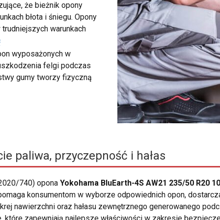
ujące, że bieżnik opony
unkach błota i śniegu. Opony
 trudniejszych warunkach
ć
 opon wyposażonych w
 uszkodzenia felgi podczas
rstwy gumy tworzy fizyczną
ie paliwa, przyczepność i hałas
 2020/740) opona
Yokohama BluEarth-4S AW21 235/50 R20 10
na pomaga konsumentom w wyborze odpowiednich opon, dostarczaj
krej nawierzchni oraz hałasu zewnętrznego generowanego podc
e, które zapewniają najlepsze właściwości w zakresie bezpiecz