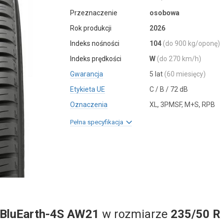
Przeznaczenie
osobowa
Rok produkcji
2026
Indeks nośności
104
(do 900 kg/oponę)
Indeks prędkości
W
(do 270 km/h)
Gwarancja
5 lat
(60 miesięcy)
Etykieta UE
C / B / 72 dB
Oznaczenia
XL, 3PMSF, M+S, RPB
Pełna specyfikacja
BluEarth-4S AW21
w rozmiarze
235/50 