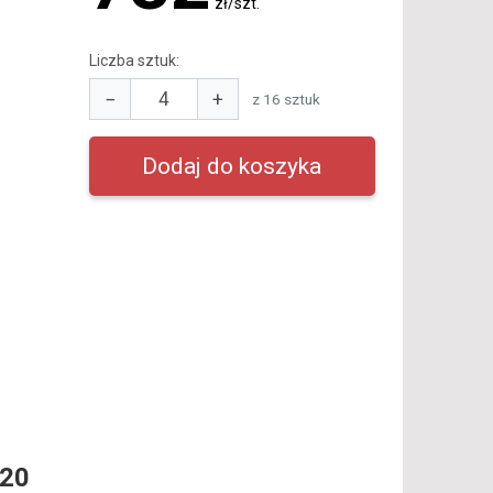
zł/szt.
Liczba sztuk:
−
+
z 16 sztuk
R20