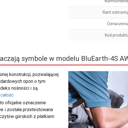
Wzmocnieni
Rant ochronn
Oznaczeni
Kod produkt
aczają symbole w modelu BluEarth-4S A
nej konstrukcji, pozwalającej
ndardowych opon o tym
deks nośności i są
 całość
to oficjalne oznaczenie
e i została przetestowana
zczytów górskich z płatkiem