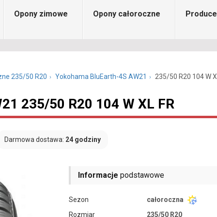
Opony zimowe
Opony całoroczne
Produce
zne 235/50 R20
Yokohama BluEarth-4S AW21
235/50 R20 104 W X
21 235/50 R20 104 W XL FR
Darmowa dostawa:
24 godziny
Informacje
podstawowe
Sezon
całoroczna
Rozmiar
235/50 R20