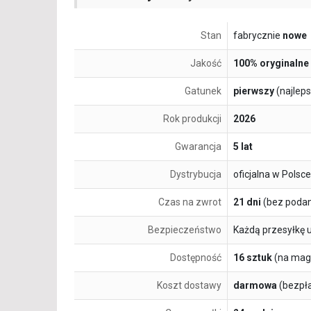
Stan
fabrycznie
nowe
Jakość
100% oryginalne
Gatunek
pierwszy
(najlep
Rok produkcji
2026
Gwarancja
5 lat
Dystrybucja
oficjalna w Polsce
Czas na zwrot
21 dni
(bez podan
Bezpieczeństwo
Każdą przesyłkę 
Dostępność
16 sztuk
(na mag
Koszt dostawy
darmowa
(bezpł