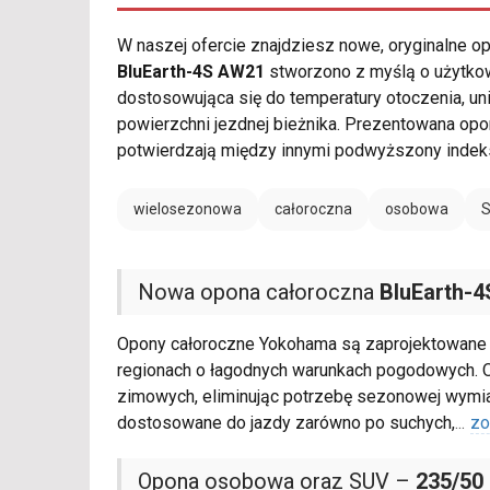
W naszej ofercie znajdziesz nowe, oryginalne 
BluEarth-4S AW21
stworzono z myślą o użytkowa
dostosowująca się do temperatury otoczenia, u
powierzchni jezdnej bieżnika. Prezentowana op
potwierdzają między innymi podwyższony indek
wielosezonowa
całoroczna
osobowa
Nowa opona całoroczna
BluEarth-
Opony całoroczne Yokohama są zaprojektowane d
regionach o łagodnych warunkach pogodowych. O
zimowych, eliminując potrzebę sezonowej wymia
dostosowane do jazdy zarówno po suchych,
...
zo
Opona osobowa oraz SUV –
235/50