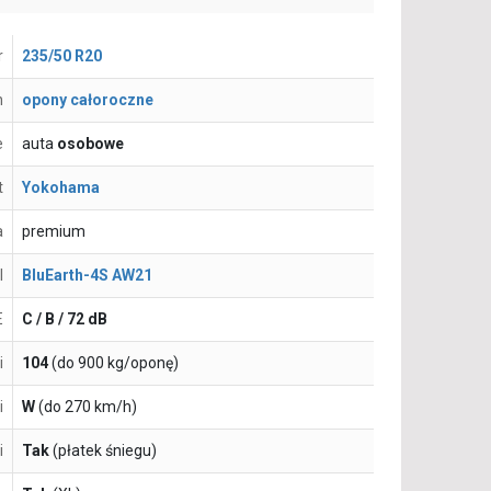
r
235/50 R20
n
opony całoroczne
e
auta
osobowe
t
Yokohama
a
premium
l
BluEarth-4S AW21
E
C / B / 72 dB
i
104
(do 900 kg/oponę)
i
W
(do 270 km/h)
i
Tak
(płatek śniegu)