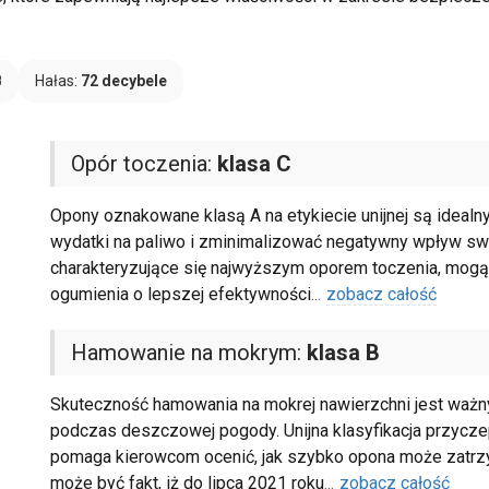
B
Hałas:
72 decybele
Opór toczenia:
klasa C
Opony oznakowane klasą A na etykiecie unijnej są idealn
wydatki na paliwo i zminimalizować negatywny wpływ swo
charakteryzujące się najwyższym oporem toczenia, mogą
ogumienia o lepszej efektywności
...
zobacz całość
Hamowanie na mokrym:
klasa B
Skuteczność hamowania na mokrej nawierzchni jest waż
podczas deszczowej pogody. Unijna klasyfikacja przyczepn
pomaga kierowcom ocenić, jak szybko opona może zatrz
może być fakt, iż do lipca 2021 roku
...
zobacz całość