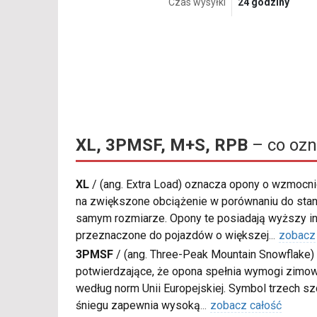
Czas wysyłki
24 godziny
XL, 3PMSF, M+S, RPB
– co ozn
XL
/
(ang. Extra Load) oznacza opony o wzmocnio
na zwiększone obciążenie w porównaniu do sta
samym rozmiarze. Opony te posiadają wyższy in
przeznaczone do pojazdów o większej
...
zobacz
3PMSF
/
(ang. Three-Peak Mountain Snowflake) 
potwierdzające, że opona spełnia wymogi zimow
według norm Unii Europejskiej. Symbol trzech s
śniegu zapewnia wysoką
...
zobacz całość