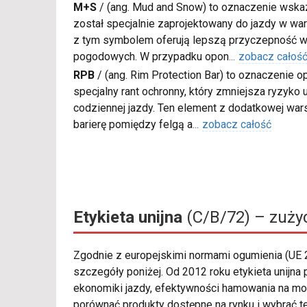
M+S
/
(ang. Mud and Snow) to oznaczenie wskaz
został specjalnie zaprojektowany do jazdy w war
z tym symbolem oferują lepszą przyczepność w
pogodowych. W przypadku opon
...
zobacz całoś
RPB
/
(ang. Rim Protection Bar) to oznaczenie
specjalny rant ochronny, który zmniejsza ryzyko
codziennej jazdy. Ten element z dodatkowej wa
barierę pomiędzy felgą a
...
zobacz całość
Etykieta unijna
(C/B/72) – zużyc
Zgodnie z europejskimi normami ogumienia (UE
szczegóły poniżej. Od 2012 roku etykieta unij
ekonomiki jazdy, efektywności hamowania na mo
porównać produkty dostępne na rynku i wybrać t