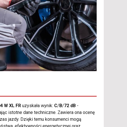
4 W XL FR
uzyskała wynik:
C
/
B
/
72 dB
-
ąc istotne dane techniczne. Zawiera ona ocenę
zas jazdy. Dzięki temu konsumenci mogą
eństwa, efektywności energetycznej oraz