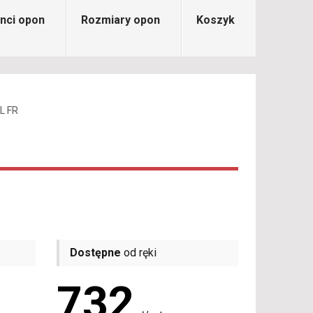
nci opon
Rozmiary opon
Koszyk
L FR
Dostępne
od ręki
732