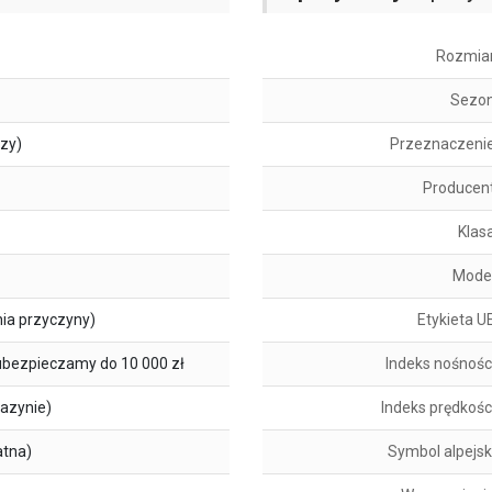
Rozmia
Sezo
szy)
Przeznaczeni
Producen
Klas
Mode
ia przyczyny)
Etykieta U
ubezpieczamy do 10 000 zł
Indeks nośnośc
azynie)
Indeks prędkośc
atna)
Symbol alpejsk