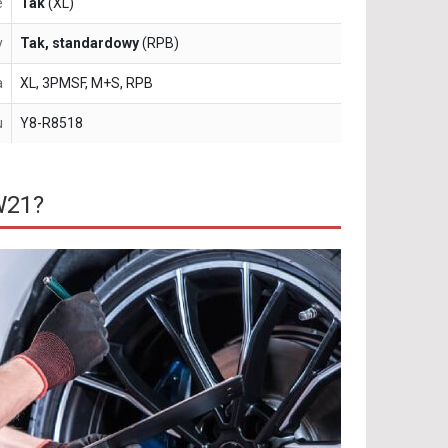
e
Tak
(XL)
y
Tak, standardowy
(RPB)
a
XL, 3PMSF, M+S, RPB
u
Y8-R8518
W21?