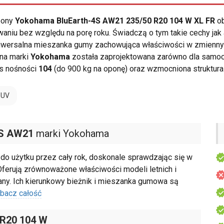
opony
Yokohama BluEarth-4S AW21 235/50 R20 104 W XL FR
ob
niu bez względu na porę roku. Świadczą o tym takie cechy jak a
niwersalna mieszanka gumy zachowująca właściwości w zmienny
ona marki
Yokohama
została zaprojektowana zarówno dla samoc
s nośności
104
(do 900 kg na oponę) oraz wzmocniona struktur
SUV
4S AW21
marki Yokohama
o użytku przez cały rok, doskonale sprawdzając się w
ferują zrównoważone właściwości modeli letnich i
ny. Ich kierunkowy bieżnik i mieszanka gumowa są
bacz całość
 R20 104 W