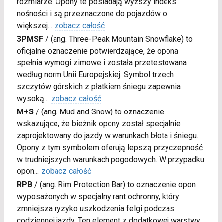
rozmiarze. Opony te posiadają wyższy indeks
nośności i są przeznaczone do pojazdów o
większej
...
zobacz całość
3PMSF
/
(ang. Three-Peak Mountain Snowflake) to
oficjalne oznaczenie potwierdzające, że opona
spełnia wymogi zimowe i została przetestowana
według norm Unii Europejskiej. Symbol trzech
szczytów górskich z płatkiem śniegu zapewnia
wysoką
...
zobacz całość
M+S
/
(ang. Mud and Snow) to oznaczenie
wskazujące, że bieżnik opony został specjalnie
zaprojektowany do jazdy w warunkach błota i śniegu.
Opony z tym symbolem oferują lepszą przyczepność
w trudniejszych warunkach pogodowych. W przypadku
opon
...
zobacz całość
RPB
/
(ang. Rim Protection Bar) to oznaczenie opon
wyposażonych w specjalny rant ochronny, który
zmniejsza ryzyko uszkodzenia felgi podczas
codziennej jazdy. Ten element z dodatkowej warstwy