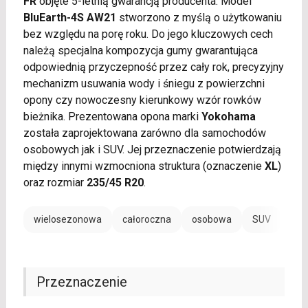
FR
objęte 5-letnią gwarancją producenta. Model
BluEarth-4S AW21
stworzono z myślą o użytkowaniu
bez względu na porę roku. Do jego kluczowych cech
należą specjalna kompozycja gumy gwarantująca
odpowiednią przyczepność przez cały rok, precyzyjny
mechanizm usuwania wody i śniegu z powierzchni
opony czy nowoczesny kierunkowy wzór rowków
bieżnika. Prezentowana opona marki
Yokohama
została zaprojektowana zarówno dla samochodów
osobowych jak i SUV. Jej przeznaczenie potwierdzają
między innymi wzmocniona struktura (oznaczenie
XL
)
oraz rozmiar
235/45 R20
.
wielosezonowa
całoroczna
osobowa
SUV
Przeznaczenie