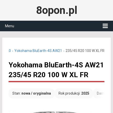
8opon.pl
Menu
/45 R20
Yokohama BluEarth-4S AW21
235/45 R20 100 W XL FR
Yokohama BluEarth-4S AW21
235/45 R20 100 W XL FR
Stan:
nowa / oryginalna
Rok produkcji:
2025
Darmowa 