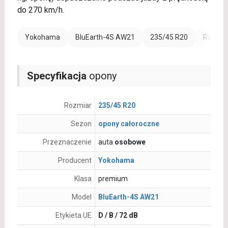
do 270 km/h.
Yokohama
BluEarth-4S AW21
235/45 R20
Rant oc
Specyfikacja
opony
Rozmiar
235/45 R20
Sezon
opony całoroczne
Przeznaczenie
auta
osobowe
Producent
Yokohama
Klasa
premium
Model
BluEarth-4S AW21
Etykieta UE
D / B / 72 dB