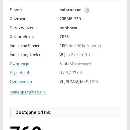
Sezon
całoroczna
Rozmiar
235/45 R20
Przeznaczenie
osobowa
Rok produkcji
2025
Indeks nośności
100
(do 800 kg/oponę)
Indeks prędkości
W
(do 270 km/h)
Gwarancja
5 lat
(60 miesięcy)
Etykieta UE
D / B / 72 dB
Oznaczenia
XL, 3PMSF, M+S, RPB
Pełna specyfikacja
Dostępne
od ręki