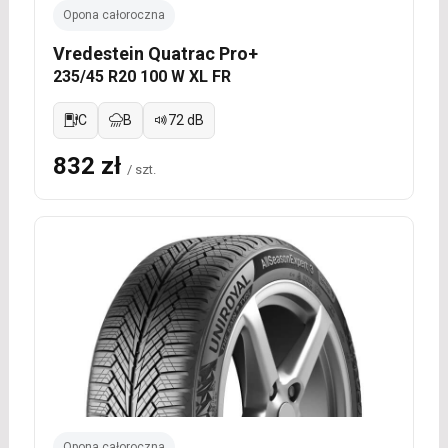
Opona całoroczna
Vredestein Quatrac Pro+
235/45 R20 100 W XL FR
C
B
72 dB
832 zł
/ szt.
Opona całoroczna