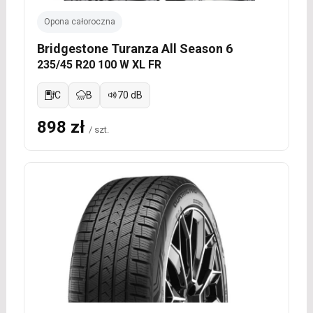
Opona całoroczna
Bridgestone Turanza All Season 6
235/45 R20 100 W XL FR
C
B
70 dB
898 zł
/ szt.