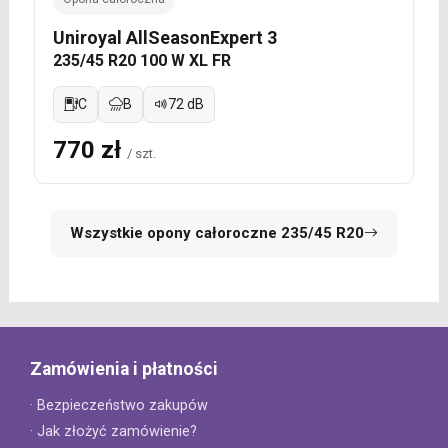
Uniroyal AllSeasonExpert 3
235/45 R20 100 W XL FR
C
B
72 dB
770 zł
/ szt.
Wszystkie opony całoroczne 235/45 R20
Zamówienia i płatności
· Bezpieczeństwo zakupów
· Jak złożyć zamówienie?