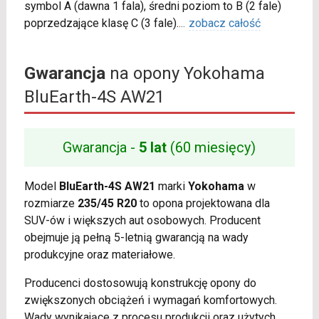
symbol A (dawna 1 fala), średni poziom to B (2 fale)
poprzedzające klasę C (3 fale).
...
zobacz całość
Gwarancja
na opony Yokohama
BluEarth-4S AW21
Gwarancja -
5 lat
(60 miesięcy)
Model
BluEarth-4S AW21
marki
Yokohama
w
rozmiarze
235/45 R20
to opona projektowana dla
SUV-ów i większych aut osobowych. Producent
obejmuje ją pełną 5-letnią gwarancją na wady
produkcyjne oraz materiałowe.
Producenci dostosowują konstrukcję opony do
zwiększonych obciążeń i wymagań komfortowych.
Wady wynikające z procesu produkcji oraz użytych