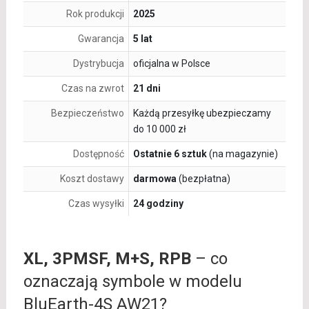
Rok produkcji
2025
Gwarancja
5 lat
Dystrybucja
oficjalna w Polsce
Czas na zwrot
21 dni
Bezpieczeństwo
Każdą przesyłkę ubezpieczamy
do 10 000 zł
Dostępność
Ostatnie 6 sztuk
(na magazynie)
Koszt dostawy
darmowa
(bezpłatna)
Czas wysyłki
24 godziny
XL, 3PMSF, M+S, RPB
– co
oznaczają symbole w modelu
BluEarth-4S AW21?