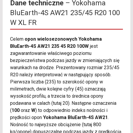
Dane techniczne
– Yokohama
BluEarth-4S AW21 235/45 R20 100
W XL FR
Celem
opon wielosezonowych Yokohama
BluEarth-4S AW21 235 45 R20 100W
jest
zagwarantowanie właściwego poziomu
bezpieczeństwa podczas jazdy w zmieniających się
warunkach na drodze. Prezentowany rozmiar 235/45
R20 należy interpretować w następujący sposób.
Pierwsza liczba (235) to szerokość opony w
milimetrach, dwie kolejne cyfry (45) oznaczają
wysokość profilu, a trzecia to średnica opony
podawana w calach (tutaj 20). Następne oznaczenia
(
100
oraz
W
) to odpowiednio indeks nośności i
prędkości opon
Yokohama BluEarth-4S AW21
.
Nośność to najwyższe obciążenie (tutaj 800
kg/oponę) dopuszczalne podczas jazdy z prędkością