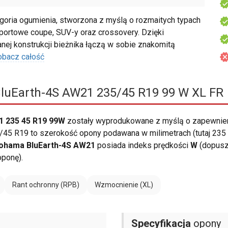
goria ogumienia, stworzona z myślą o rozmaitych typach
portowe coupe, SUV-y oraz crossovery. Dzięki
j konstrukcji bieżnika łączą w sobie znakomitą
obacz całość
uEarth-4S AW21 235/45 R19 99 W XL FR
1 235 45 R19 99W
zostały wyprodukowane z myślą o zapewnie
45 R19 to szerokość opony podawana w milimetrach (tutaj 235 m
ohama BluEarth-4S AW21
posiada indeks prędkości
W
(dopusz
oponę).
Rant ochronny (RPB)
Wzmocnienie (XL)
Specyfikacja
opony