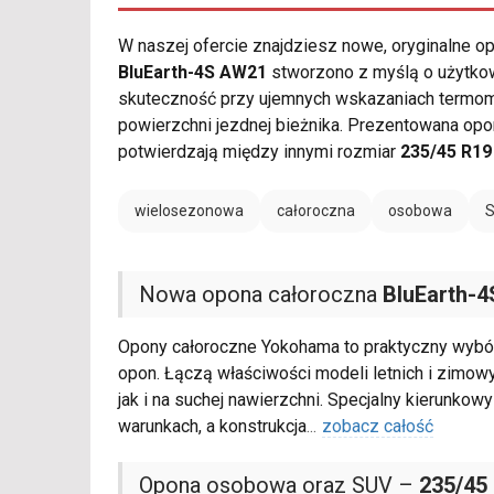
W naszej ofercie znajdziesz nowe, oryginalne 
BluEarth-4S AW21
stworzono z myślą o użytkow
skuteczność przy ujemnych wskazaniach termome
powierzchni jezdnej bieżnika. Prezentowana op
potwierdzają między innymi rozmiar
235/45 R19
wielosezonowa
całoroczna
osobowa
Nowa opona całoroczna
BluEarth-
Opony całoroczne Yokohama to praktyczny wybór
opon. Łączą właściwości modeli letnich i zimow
jak i na suchej nawierzchni. Specjalny kierunko
warunkach, a konstrukcja
...
zobacz całość
Opona osobowa oraz SUV –
235/45