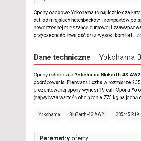
Opony osobowe Yokohama to najliczniejsza kate
aut: od miejskich hatchbacków i kompaktów po s
nowoczesnej mieszance gumowej i zaawansowane
przyczepność, trwałość oraz wysoki komfort
...
z
Dane techniczne
– Yokohama Bl
Opony całoroczne
Yokohama BluEarth-4S AW2
podróżowania. Pierwsza liczba w rozmiarze 235/
prezentowanej opony wynosi 19 cali. Opona
Yok
(najwyższa wartość obciążenia 775 kg na jedną 
Yokohama
BluEarth-4S AW21
235/45 R19
Parametry
oferty