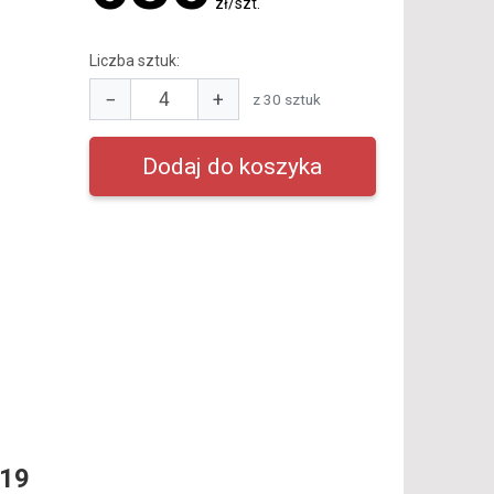
zł/szt.
Liczba sztuk:
−
+
z 30 sztuk
R19