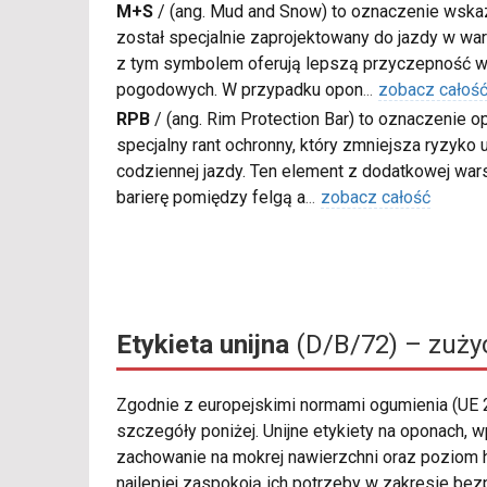
M+S
/
(ang. Mud and Snow) to oznaczenie wskaz
został specjalnie zaprojektowany do jazdy w war
z tym symbolem oferują lepszą przyczepność w
pogodowych. W przypadku opon
...
zobacz całoś
RPB
/
(ang. Rim Protection Bar) to oznaczenie
specjalny rant ochronny, który zmniejsza ryzyko
codziennej jazdy. Ten element z dodatkowej wa
barierę pomiędzy felgą a
...
zobacz całość
Etykieta unijna
(D/B/72) – zużyc
Zgodnie z europejskimi normami ogumienia (UE
szczegóły poniżej. Unijne etykiety na oponach, 
zachowanie na mokrej nawierzchni oraz poziom 
najlepiej zaspokoją ich potrzeby w zakresie bez