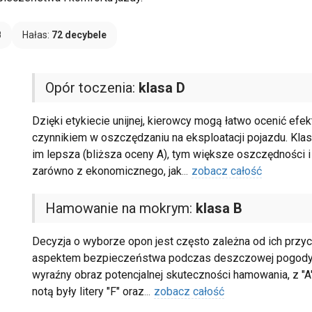
B
Hałas:
72 decybele
Opór toczenia:
klasa D
Dzięki etykiecie unijnej, kierowcy mogą łatwo ocenić ef
czynnikiem w oszczędzaniu na eksploatacji pojazdu. Klasy
im lepsza (bliższa oceny A), tym większe oszczędności i 
zarówno z ekonomicznego, jak
...
zobacz całość
Hamowanie na mokrym:
klasa B
Decyzja o wyborze opon jest często zależna od ich przyc
aspektem bezpieczeństwa podczas deszczowej pogody. Ska
wyraźny obraz potencjalnej skuteczności hamowania, z "A
notą były litery "F" oraz
...
zobacz całość