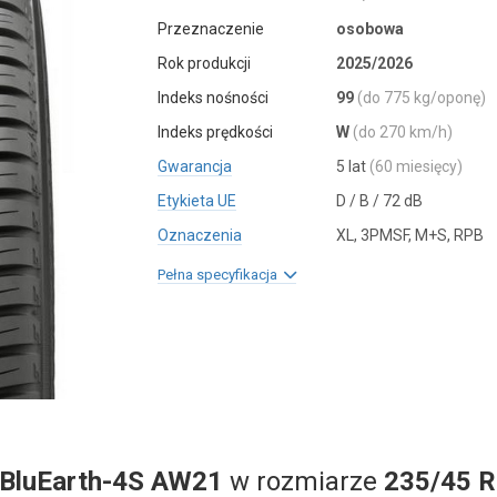
Przeznaczenie
osobowa
Rok produkcji
2025/2026
Indeks nośności
99
(do 775 kg/oponę)
Indeks prędkości
W
(do 270 km/h)
Gwarancja
5 lat
(60 miesięcy)
Etykieta UE
D / B / 72 dB
Oznaczenia
XL, 3PMSF, M+S, RPB
Pełna specyfikacja
BluEarth-4S AW21
w rozmiarze
235/45 