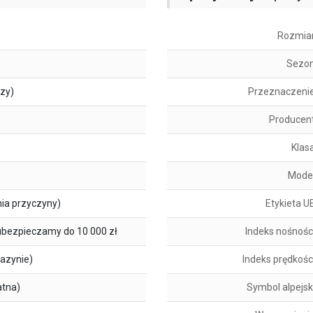
Rozmia
Sezo
szy)
Przeznaczeni
Producen
Klas
Mode
ia przyczyny)
Etykieta U
ubezpieczamy do 10 000 zł
Indeks nośnośc
azynie)
Indeks prędkośc
atna)
Symbol alpejsk