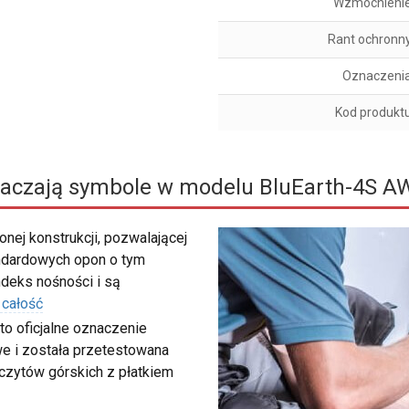
Wzmocnieni
Rant ochronn
Oznaczeni
Kod produkt
aczają symbole w modelu BluEarth-4S A
nej konstrukcji, pozwalającej
ndardowych opon o tym
deks nośności i są
 całość
to oficjalne oznaczenie
e i została przetestowana
zczytów górskich z płatkiem