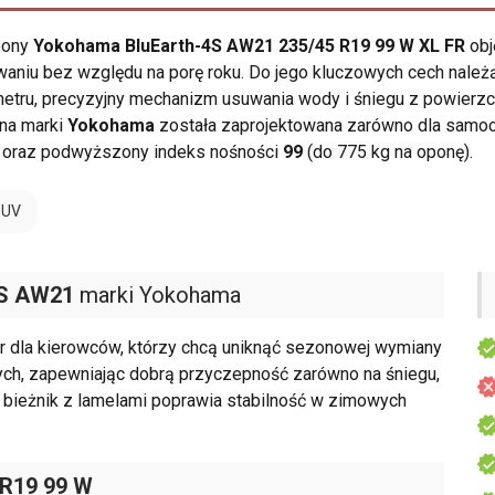
opony
Yokohama BluEarth-4S AW21 235/45 R19 99 W XL FR
obj
aniu bez względu na porę roku. Do jego kluczowych cech nale
tru, precyzyjny mechanizm usuwania wody i śniegu z powierzch
ona marki
Yokohama
została zaprojektowana zarówno dla samoc
oraz podwyższony indeks nośności
99
(do 775 kg na oponę).
SUV
4S AW21
marki Yokohama
 dla kierowców, którzy chcą uniknąć sezonowej wymiany
ych, zapewniając dobrą przyczepność zarówno na śniegu,
wy bieżnik z lamelami poprawia stabilność w zimowych
 R19 99 W