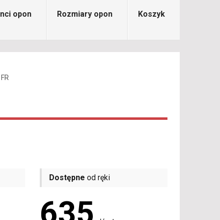
nci opon
Rozmiary opon
Koszyk
 FR
Dostępne
od ręki
635