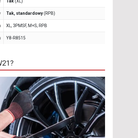
e
Tak
(XL)
y
Tak, standardowy
(RPB)
a
XL, 3PMSF, M+S, RPB
u
Y8-R8515
W21?