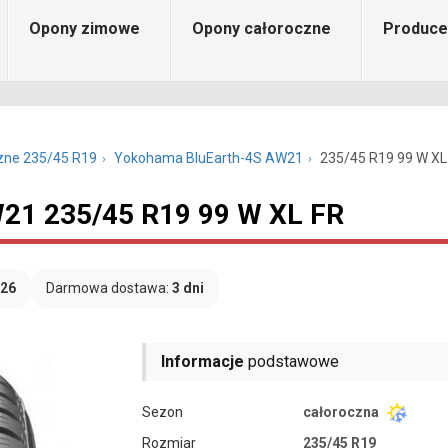
Opony zimowe
Opony całoroczne
Produce
zne 235/45 R19
Yokohama BluEarth-4S AW21
235/45 R19 99 W XL
21 235/45 R19 99 W XL FR
026
Darmowa dostawa:
3 dni
Informacje
podstawowe
Sezon
całoroczna
Rozmiar
235/45 R19