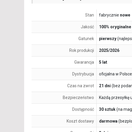
Stan
fabrycznie
nowe
Jakość
100% oryginalne
Gatunek
pierwszy
(najlep
Rok produkcji
2025/2026
Gwarancja
5 lat
Dystrybucja
oficjalna w Polsce
Czas na zwrot
21 dni
(bez podan
Bezpieczeństwo
Każdą przesyłkę 
Dostępność
30 sztuk
(na mag
Koszt dostawy
darmowa
(bezpł