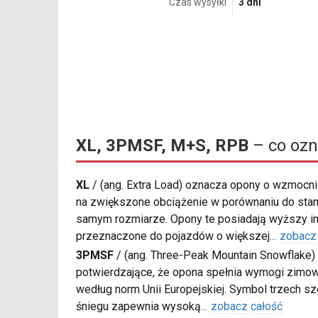
Czas wysyłki
3 dni
XL, 3PMSF, M+S, RPB
– co ozn
XL
/
(ang. Extra Load) oznacza opony o wzmocnio
na zwiększone obciążenie w porównaniu do sta
samym rozmiarze. Opony te posiadają wyższy in
przeznaczone do pojazdów o większej
...
zobacz
3PMSF
/
(ang. Three-Peak Mountain Snowflake) 
potwierdzające, że opona spełnia wymogi zimow
według norm Unii Europejskiej. Symbol trzech s
śniegu zapewnia wysoką
...
zobacz całość