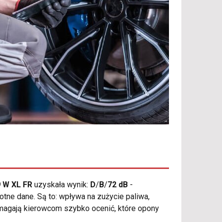
 W XL FR
uzyskała wynik:
D
/
B
/
72 dB
-
otne dane. Są to: wpływa na zużycie paliwa,
magają kierowcom szybko ocenić, które opony