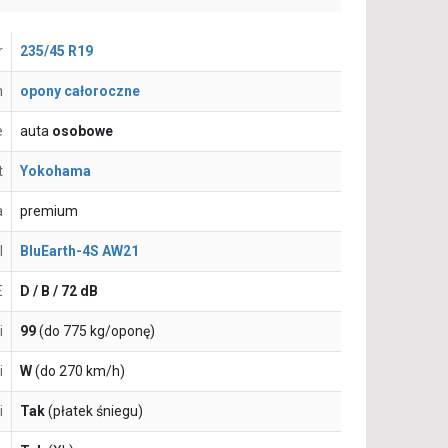
r
235/45 R19
n
opony całoroczne
e
auta
osobowe
t
Yokohama
a
premium
l
BluEarth-4S AW21
E
D / B / 72 dB
i
99
(do 775 kg/oponę)
i
W
(do 270 km/h)
i
Tak
(płatek śniegu)