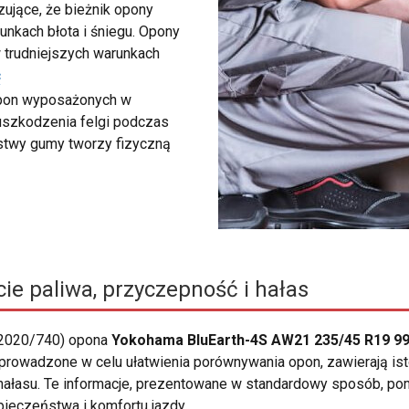
ujące, że bieżnik opony
unkach błota i śniegu. Opony
 trudniejszych warunkach
ć
 opon wyposażonych w
 uszkodzenia felgi podczas
rstwy gumy tworzy fizyczną
ie paliwa, przyczepność i hałas
 2020/740) opona
Yokohama BluEarth-4S AW21 235/45 R19 99
wprowadzone w celu ułatwienia porównywania opon, zawierają ist
hałasu. Te informacje, prezentowane w standardowy sposób, po
pieczeństwa i komfortu jazdy.