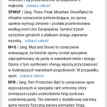
większej
...
zobacz całość
3PMSF
/
(ang. Three-Peak Mountain Snowflake) to
oficjalne oznaczenie potwierdzające, że opona
spełnia wymogi zimowe i została przetestowana
według norm Unii Europejskiej. Symbol trzech
szczytów górskich z płatkiem śniegu zapewnia
wysoką
...
zobacz całość
M+S
/
(ang. Mud and Snow) to oznaczenie
wskazujące, że bieżnik opony został specjalnie
zaprojektowany do jazdy w warunkach błota i śniegu.
Opony z tym symbolem oferują lepszą przyczepność
w trudniejszych warunkach pogodowych. W przypadku
opon
...
zobacz całość
RPB
/
(ang. Rim Protection Bar) to oznaczenie opon
wyposażonych w specjalny rant ochronny, który
zmniejsza ryzyko uszkodzenia felgi podczas
codziennej jazdy. Ten element z dodatkowej warstwy
gumy tworzy fizyczną barierę pomiędzy felgą