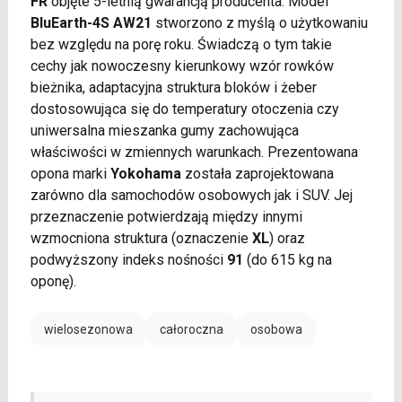
FR
objęte 5-letnią gwarancją producenta. Model
BluEarth-4S AW21
stworzono z myślą o użytkowaniu
bez względu na porę roku. Świadczą o tym takie
cechy jak nowoczesny kierunkowy wzór rowków
bieżnika, adaptacyjna struktura bloków i żeber
dostosowująca się do temperatury otoczenia czy
uniwersalna mieszanka gumy zachowująca
właściwości w zmiennych warunkach. Prezentowana
opona marki
Yokohama
została zaprojektowana
zarówno dla samochodów osobowych jak i SUV. Jej
przeznaczenie potwierdzają między innymi
wzmocniona struktura (oznaczenie
XL
) oraz
podwyższony indeks nośności
91
(do 615 kg na
oponę).
wielosezonowa
całoroczna
osobowa