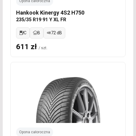
Opona całoroczna
Hankook Kinergy 4S2 H750
235/35 R19 91 Y XL FR
C
B
72 dB
611 zł
/ szt.
Opona całoroczna