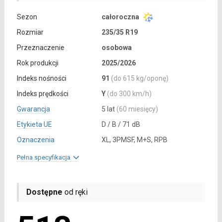
Sezon
całoroczna
Rozmiar
235/35 R19
Przeznaczenie
osobowa
Rok produkcji
2025/2026
Indeks nośności
91
(do 615 kg/oponę)
Indeks prędkości
Y
(do 300 km/h)
Gwarancja
5 lat
(60 miesięcy)
Etykieta UE
D / B / 71 dB
Oznaczenia
XL, 3PMSF, M+S, RPB
Pełna specyfikacja
Dostępne
od ręki