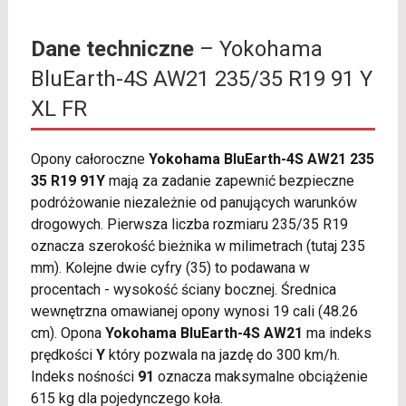
Dane techniczne
– Yokohama
BluEarth-4S AW21 235/35 R19 91 Y
XL FR
Opony całoroczne
Yokohama BluEarth-4S AW21 235
35 R19 91Y
mają za zadanie zapewnić bezpieczne
podróżowanie niezależnie od panujących warunków
drogowych. Pierwsza liczba rozmiaru 235/35 R19
oznacza szerokość bieżnika w milimetrach (tutaj 235
mm). Kolejne dwie cyfry (35) to podawana w
procentach - wysokość ściany bocznej. Średnica
wewnętrzna omawianej opony wynosi 19 cali (48.26
cm). Opona
Yokohama BluEarth-4S AW21
ma indeks
prędkości
Y
który pozwala na jazdę do 300 km/h.
Indeks nośności
91
oznacza maksymalne obciążenie
615 kg dla pojedynczego koła.