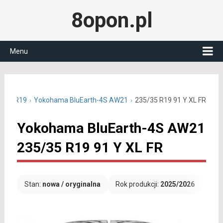
8opon.pl
Menu
5/35 R19
Yokohama BluEarth-4S AW21
235/35 R19 91 Y XL FR
Yokohama BluEarth-4S AW21
235/35 R19 91 Y XL FR
Stan:
nowa / oryginalna
Rok produkcji:
2025/2026
Dar