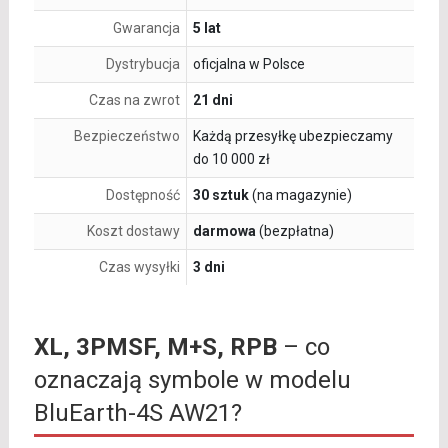
Gwarancja
5 lat
Dystrybucja
oficjalna w Polsce
Czas na zwrot
21 dni
Bezpieczeństwo
Każdą przesyłkę ubezpieczamy
do 10 000 zł
Dostępność
30 sztuk
(na magazynie)
Koszt dostawy
darmowa
(bezpłatna)
Czas wysyłki
3 dni
XL, 3PMSF, M+S, RPB
– co
oznaczają symbole w modelu
BluEarth-4S AW21?