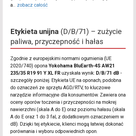
a
...
zobacz całość
Etykieta unijna
(D/B/71) – zużycie
paliwa, przyczepność i hałas
Zgodnie z europejskimi normami ogumienia (UE
2020/740) opona
Yokohama BluEarth-4S AW21
235/35 R19 91 Y XL FR
uzyskała wynik:
D
/
B
/
71 dB
-
szczegóły poniżej. Etykieta UE na oponach, podobna
do oznaczeń ze sprzętu AGD/RTV, to kluczowe
narzędzie informacyjne dla konsumentów. Zawiera ona
oceny oporów toczenia i przyczepności na mokrej
nawierzchni (skala A do E) oraz poziomu hałasu (skala
A do E oraz 1 do 3 fal, z dodatkowym oznaczeniem w
dB). Dzięki tej etykiecie, klienci mogą łatwiej dokonać
porównania i wyboru odpowiednich opon.