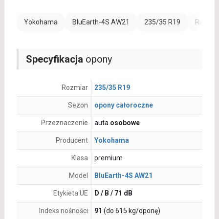
Yokohama
BluEarth-4S AW21
235/35 R19
Rant oc
Specyfikacja
opony
Rozmiar
235/35 R19
Sezon
opony całoroczne
Przeznaczenie
auta
osobowe
Producent
Yokohama
Klasa
premium
Model
BluEarth-4S AW21
Etykieta UE
D / B / 71 dB
Indeks nośności
91
(do 615 kg/oponę)