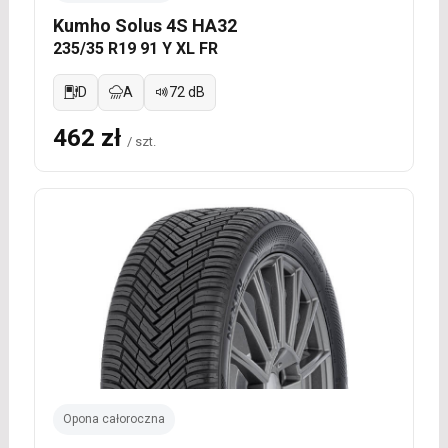
Kumho Solus 4S HA32
235/35 R19 91 Y XL FR
D
A
72 dB
462 zł
/ szt.
Opona całoroczna