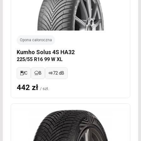
Opona całoroczna
Kumho Solus 4S HA32
225/55 R16 99 W XL
C
B
72 dB
442 zł
/ szt.