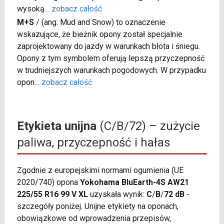
wysoką
...
zobacz całość
M+S
/
(ang. Mud and Snow) to oznaczenie
wskazujące, że bieżnik opony został specjalnie
zaprojektowany do jazdy w warunkach błota i śniegu.
Opony z tym symbolem oferują lepszą przyczepność
w trudniejszych warunkach pogodowych. W przypadku
opon
...
zobacz całość
Etykieta unijna
(C/B/72) – zużycie
paliwa, przyczepność i hałas
Zgodnie z europejskimi normami ogumienia (UE
2020/740) opona
Yokohama BluEarth-4S AW21
225/55 R16 99 V XL
uzyskała wynik:
C
/
B
/
72 dB
-
szczegóły poniżej. Unijne etykiety na oponach,
obowiązkowe od wprowadzenia przepisów,