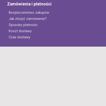
Zamówienia i płatności
· Bezpieczeństwo zakupów
· Jak złożyć zamówienie?
· Sposoby płatności
· Koszt dostawy
· Czas dostawy
Obsługa klienta
· Zwroty
· Reklamacje
· Najczęściej zadawane pytania
· Gwarancja na opony
· Kontakt
8opon.pl
· O firmie