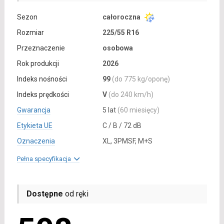
Sezon
całoroczna
Rozmiar
225/55 R16
Przeznaczenie
osobowa
Rok produkcji
2026
Indeks nośności
99
(do 775 kg/oponę)
Indeks prędkości
V
(do 240 km/h)
Gwarancja
5 lat
(60 miesięcy)
Etykieta UE
C / B / 72 dB
Oznaczenia
XL, 3PMSF, M+S
Pełna specyfikacja
Dostępne
od ręki