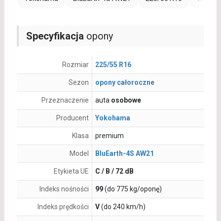
Specyfikacja
opony
Rozmiar
225/55 R16
Sezon
opony całoroczne
Przeznaczenie
auta
osobowe
Producent
Yokohama
Klasa
premium
Model
BluEarth-4S AW21
Etykieta UE
C / B / 72 dB
Indeks nośności
99
(do 775 kg/oponę)
Indeks prędkości
V
(do 240 km/h)