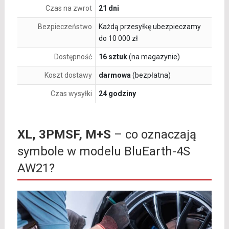
Czas na zwrot
21 dni
Bezpieczeństwo
Każdą przesyłkę ubezpieczamy
do 10 000 zł
Dostępność
16 sztuk
(na magazynie)
Koszt dostawy
darmowa
(bezpłatna)
Czas wysyłki
24 godziny
XL, 3PMSF, M+S
– co oznaczają
symbole w modelu BluEarth-4S
AW21?