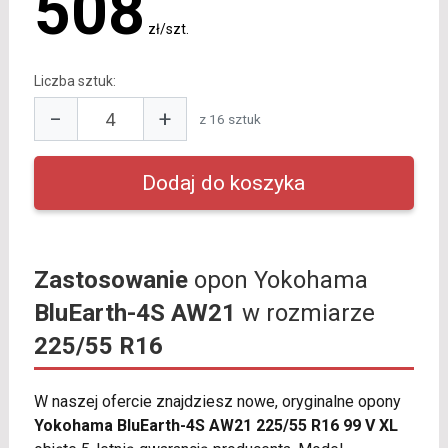
508
zł/szt.
Liczba sztuk:
−
+
z 16 sztuk
Zastosowanie
opon Yokohama
BluEarth-4S AW21
w rozmiarze
225/55 R16
W naszej ofercie znajdziesz nowe, oryginalne opony
Yokohama BluEarth-4S AW21 225/55 R16 99 V XL