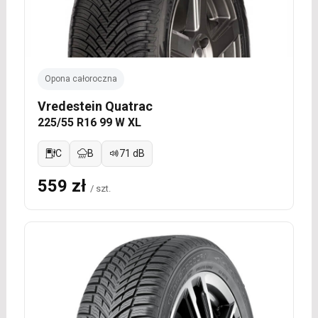
Opona całoroczna
Vredestein Quatrac
225/55 R16 99 W XL
C
B
71 dB
559 zł
/ szt.