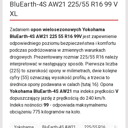
BluEarth-4S AW21 225/55 R16 99 V
XL
Zadaniem
opon wielosezonowych Yokohama
BluEarth-4S AW21 225 55 R16 99V
jest zapewnienie
odpowiedniego poziomu bezpieczeństwa i komfortu
podczas podróżowania w zmiennych warunkach
drogowych. Prezentowany rozmiar 225/55 R16 należy
interpretować w następujący sposób. Pierwsza liczba
(225) to szerokość opony w milimetrach, dwie kolejne
cyfry (55) oznaczają wysokość profilu, a trzecia to
średnica opony podawana w calach (tutaj 16). Opona
Yokohama BluEarth-4S AW21
ma indeks prędkości
V
dopuszczający jazdę z prędkością do 240 km/h.
Indeks nośności
99
- odpowiada maksymalnemu
obciążeniu 775 kilogramów na koło.
Yokohama
BluEarth-4S AW21
225/55 R16
Wzmocn