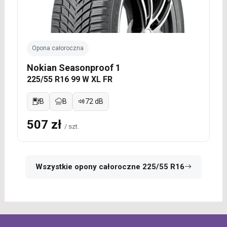
Opona całoroczna
Nokian Seasonproof 1
225/55 R16 99 W XL FR
B
B
72 dB
507 zł
/ szt.
Wszystkie opony całoroczne 225/55 R16