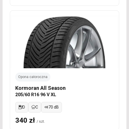
Opona całoroczna
Kormoran All Season
205/60 R16 96 V XL
D
C
70 dB
340 zł
/ szt.