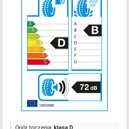
Opór toczenia:
klasa D