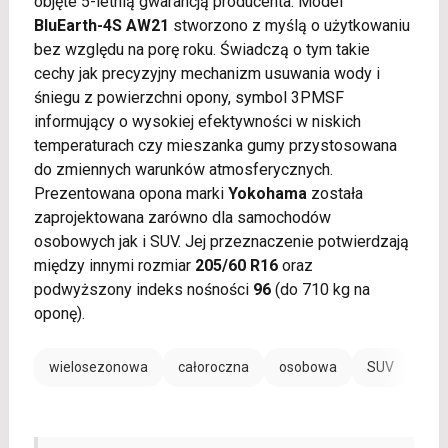
objęte 5-letnią gwarancją producenta. Model
BluEarth-4S AW21
stworzono z myślą o użytkowaniu
bez względu na porę roku. Świadczą o tym takie
cechy jak precyzyjny mechanizm usuwania wody i
śniegu z powierzchni opony, symbol 3PMSF
informujący o wysokiej efektywności w niskich
temperaturach czy mieszanka gumy przystosowana
do zmiennych warunków atmosferycznych.
Prezentowana opona marki
Yokohama
została
zaprojektowana zarówno dla samochodów
osobowych jak i SUV. Jej przeznaczenie potwierdzają
między innymi rozmiar
205/60 R16
oraz
podwyższony indeks nośności
96
(do 710 kg na
oponę).
wielosezonowa
całoroczna
osobowa
SUV