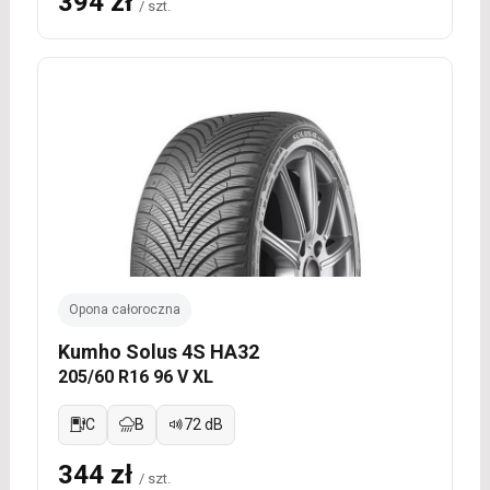
394 zł
/ szt.
Opona całoroczna
Kumho Solus 4S HA32
205/60 R16 96 V XL
C
B
72 dB
344 zł
/ szt.