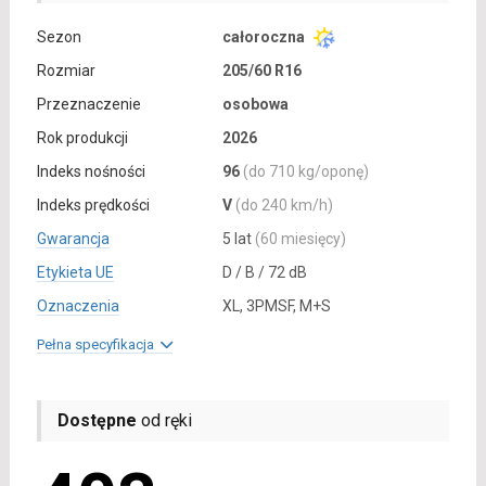
Sezon
całoroczna
Rozmiar
205/60 R16
Przeznaczenie
osobowa
Rok produkcji
2026
Indeks nośności
96
(do 710 kg/oponę)
Indeks prędkości
V
(do 240 km/h)
Gwarancja
5 lat
(60 miesięcy)
Etykieta UE
D / B / 72 dB
Oznaczenia
XL, 3PMSF, M+S
Pełna specyfikacja
Dostępne
od ręki