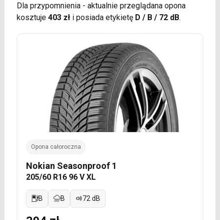
Dla przypomnienia - aktualnie przeglądana opona
kosztuje
403 zł
i posiada etykietę
D / B / 72 dB
.
Opona całoroczna
Nokian Seasonproof 1
205/60 R16 96 V XL
B
B
72 dB