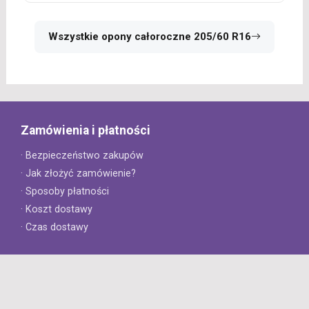
Wszystkie opony całoroczne 205/60 R16
Zamówienia i płatności
· Bezpieczeństwo zakupów
· Jak złożyć zamówienie?
· Sposoby płatności
· Koszt dostawy
· Czas dostawy
Obsługa klienta
· Zwroty
· Reklamacje