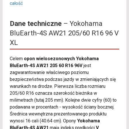
całość
Dane techniczne
– Yokohama
BluEarth-4S AW21 205/60 R16 96 V
XL
Celem
opon wielosezonowych Yokohama
BluEarth-4S AW21 205 60 R16 96V
jest
zagwarantowanie właściwego poziomu
bezpieczeństwa podczas jazdy w zmieniających się
warunkach na drodze. Pierwsza liczba rozmiaru
205/60 R16 oznacza szerokość bieżnika w
milimetrach (tutaj 205 mm). Kolejne dwie cyfry (60) to
podawana w procentach - wysokość ściany bocznej.
Średnica wewnętrzna prezentowanego produktu
wynosi 16 cali (40.64 cm). Opony
Yokohama
BluEarth-4S AW21
mają indeks prędkości
V