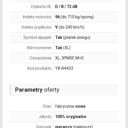
Etykieta UE
D / B / 72 dB
Indeks nośności
96
(do 710 kg/oponę)
Indeks prędkości
V
(do 240 km/h)
Symbol alpejski
Tak
(płatek śniegu)
Wzmocnienie
Tak
(XL)
Oznaczenia
XL, 3PMSF, M+S
Kod produktu
Y8-R4433
Parametry
oferty
Stan
fabrycznie
nowe
Jakość
100% oryginalne
Gatunek
pierwszy
(najlepszy)