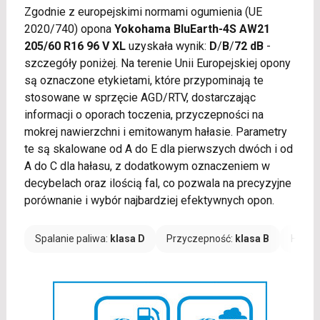
Zgodnie z europejskimi normami ogumienia (UE
2020/740) opona
Yokohama BluEarth-4S AW21
205/60 R16 96 V XL
uzyskała wynik:
D
/
B
/
72 dB
-
szczegóły poniżej. Na terenie Unii Europejskiej opony
są oznaczone etykietami, które przypominają te
stosowane w sprzęcie AGD/RTV, dostarczając
informacji o oporach toczenia, przyczepności na
mokrej nawierzchni i emitowanym hałasie. Parametry
te są skalowane od A do E dla pierwszych dwóch i od
A do C dla hałasu, z dodatkowym oznaczeniem w
decybelach oraz ilością fal, co pozwala na precyzyjne
porównanie i wybór najbardziej efektywnych opon.
Spalanie paliwa:
klasa D
Przyczepność:
klasa B
Hałas