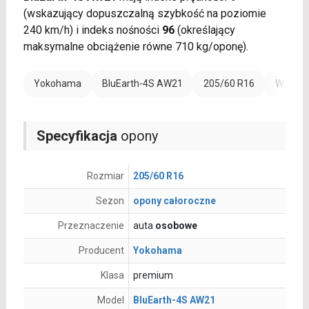
(wskazujący dopuszczalną szybkość na poziomie
240 km/h) i indeks nośności
96
(określający
maksymalne obciążenie równe 710 kg/oponę).
Yokohama
BluEarth-4S AW21
205/60 R16
Wzmocn
Specyfikacja
opony
Rozmiar
205/60 R16
Sezon
opony całoroczne
Przeznaczenie
auta
osobowe
Producent
Yokohama
Klasa
premium
Model
BluEarth-4S AW21