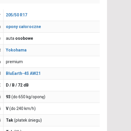
r
205/50 R17
n
opony całoroczne
e
auta
osobowe
t
Yokohama
a
premium
l
BluEarth-4S AW21
E
D / B / 72 dB
i
93
(do 650 kg/oponę)
i
V
(do 240 km/h)
i
Tak
(płatek śniegu)