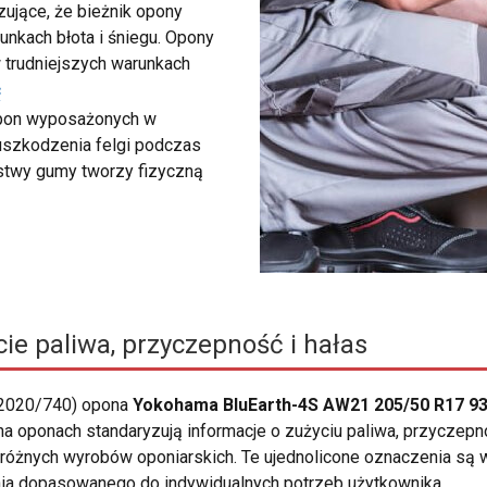
ujące, że bieżnik opony
unkach błota i śniegu. Opony
 trudniejszych warunkach
ć
 opon wyposażonych w
 uszkodzenia felgi podczas
rstwy gumy tworzy fizyczną
ie paliwa, przyczepność i hałas
 2020/740) opona
Yokohama BluEarth-4S AW21 205/50 R17 93
 na oponach standaryzują informacje o zużyciu paliwa, przyczepn
różnych wyrobów oponiarskich. Te ujednolicone oznaczenia są
nia dopasowanego do indywidualnych potrzeb użytkownika.