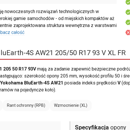
ę nowoczesnych rozwiązań technologicznych w
zerokiej gamie samochodów - od miejskich kompaktów aż
igentnie zaprojektowana struktura wewnętrzna z warstwami
bacz całość
uEarth-4S AW21 205/50 R17 93 V XL FR
 205 50 R17 93V
mają za zadanie zapewnić bezpieczne podróż
stępująco: szerokość opony 205 mm, wysokość profilu 50 i śred
Yokohama BluEarth-4S AW21
posiada indeks prędkości
V
(dop
gramów na pojedyncze koło).
Rant ochronny (RPB)
Wzmocnienie (XL)
Specyfikacja
opony