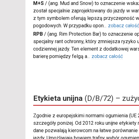
M+S
/
(ang. Mud and Snow) to oznaczenie wskaz
został specjalnie zaprojektowany do jazdy w war
z tym symbolem oferują lepszą przyczepność w
pogodowych. W przypadku opon
...
zobacz całoś
RPB
/
(ang. Rim Protection Bar) to oznaczenie
specjalny rant ochronny, który zmniejsza ryzyko
codziennej jazdy. Ten element z dodatkowej wa
barierę pomiędzy felgą a
...
zobacz całość
Etykieta unijna
(D/B/72) – zużyc
Zgodnie z europejskimi normami ogumienia (UE
szczegóły poniżej. Od 2012 roku unijne etykiety
dane pozwalają kierowcom na łatwe porównanie 
jazdy. Umożliwiają bowiem trafny wybór ogumie