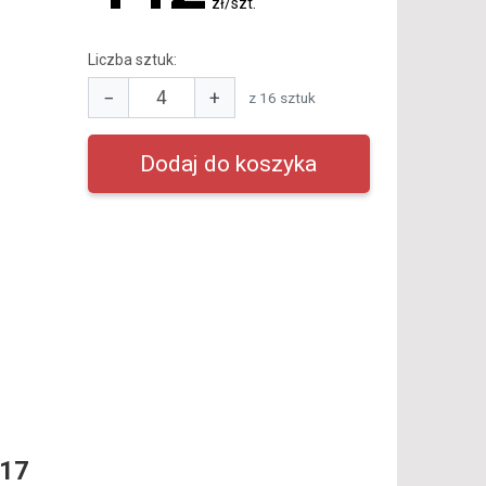
zł/szt.
Liczba sztuk:
−
+
z 16 sztuk
R17