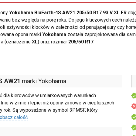
opony
Yokohama BluEarth-4S AW21 205/50 R17 93 V XL FR
obję
aniu bez względu na porę roku. Do jego kluczowych cech nale
ntroli sztywności klocków w zależności od panującej aury czy 
towana opona marki
Yokohama
została zaprojektowana dla sa
ra (oznaczenie
XL
) oraz rozmiar
205/50 R17
.
4S AW21
marki Yokohama
ć dla kierowców w umiarkowanych warunkach
etnie w zimie i lepiej niż opony zimowe w cieplejszych
ały rok. Są wyposażone w symbol 3PMSF, który
obacz całość