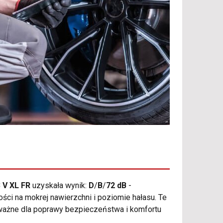
 V XL FR
uzyskała wynik:
D
/
B
/
72 dB
-
ości na mokrej nawierzchni i poziomie hałasu. Te
 ważne dla poprawy bezpieczeństwa i komfortu