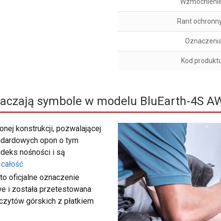
Wzmocnieni
Rant ochronn
Oznaczeni
Kod produkt
aczają symbole w modelu BluEarth-4S A
nej konstrukcji, pozwalającej
ndardowych opon o tym
deks nośności i są
 całość
to oficjalne oznaczenie
e i została przetestowana
zczytów górskich z płatkiem