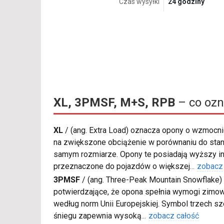
Czas wysyłki
24 godziny
XL, 3PMSF, M+S, RPB
– co ozn
XL
/
(ang. Extra Load) oznacza opony o wzmocnio
na zwiększone obciążenie w porównaniu do sta
samym rozmiarze. Opony te posiadają wyższy in
przeznaczone do pojazdów o większej
...
zobacz
3PMSF
/
(ang. Three-Peak Mountain Snowflake) 
potwierdzające, że opona spełnia wymogi zimow
według norm Unii Europejskiej. Symbol trzech s
śniegu zapewnia wysoką
...
zobacz całość