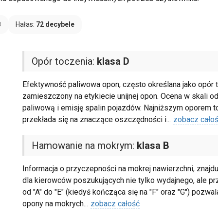
B
Hałas:
72 decybele
Opór toczenia:
klasa D
Efektywność paliwowa opon, często określana jako opór t
zamieszczony na etykiecie unijnej opon. Ocena w skali 
paliwową i emisję spalin pojazdów. Najniższym oporem to
przekłada się na znaczące oszczędności i
...
zobacz cało
Hamowanie na mokrym:
klasa B
Informacja o przyczepności na mokrej nawierzchni, znajduj
dla kierowców poszukujących nie tylko wydajnego, ale 
od "A" do "E" (kiedyś kończąca się na "F" oraz "G") pozw
opony na mokrych
...
zobacz całość