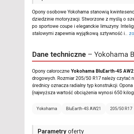
Opony osobowe Yokohama stanowią kwintesencj
dziedzinie motoryzacji. Stworzone z myślą o s
po sportowe coupe i eleganckie limuzyny. Intel
stalowymi zapewnia wyjątkową sztywność i
...
zo
Dane techniczne
– Yokohama Bl
Opony całoroczne
Yokohama BluEarth-4S AW21
drogowych. Rozmiar 205/50 R17 należy czytać na
średnicy oznacza radialny typ konstrukcji. Opona
(najwyższa wartość obciążenia wynosi 650 kilo
Yokohama
BluEarth-4S AW21
205/50 R17
Parametry
oferty