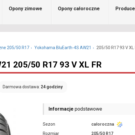
Opony zimowe
Opony całoroczne
Produce
zne 205/50 R17
Yokohama BluEarth-4S AW21
205/50 R17 93 V XL
21 205/50 R17 93 V XL FR
Darmowa dostawa:
24 godziny
Informacje
podstawowe
Sezon
całoroczna
Rozmiar
205/50 R17