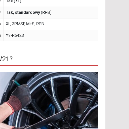
e
Tak
(XL)
y
Tak, standardowy
(RPB)
a
XL, 3PMSF, M+S, RPB
u
Y8-R5423
W21?