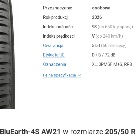
Przeznaczenie
osobowa
Rok produkcji
2026
Indeks nośności
93
(do 650 kg/oponę)
Indeks prędkości
V
(do 240 km/h)
Gwarancja
5 lat
(60 miesięcy)
Etykieta UE
D / B / 72 dB
Oznaczenia
XL, 3PMSF, M+S, RPB
Pełna specyfikacja
BluEarth-4S AW21
w rozmiarze
205/50 