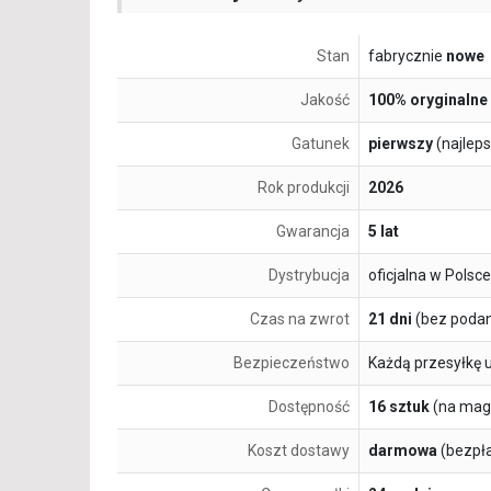
Stan
fabrycznie
nowe
Jakość
100% oryginalne
Gatunek
pierwszy
(najlep
Rok produkcji
2026
Gwarancja
5 lat
Dystrybucja
oficjalna w Polsce
Czas na zwrot
21 dni
(bez podan
Bezpieczeństwo
Każdą przesyłkę 
Dostępność
16 sztuk
(na mag
Koszt dostawy
darmowa
(bezpł