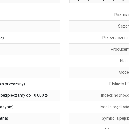
Rozmia
Sezo
szy)
Przeznaczeni
Producen
Klas
Mode
ia przyczyny)
Etykieta U
ubezpieczamy do 10 000 zł
Indeks nośnośc
azynie)
Indeks prędkośc
atna)
Symbol alpejsk