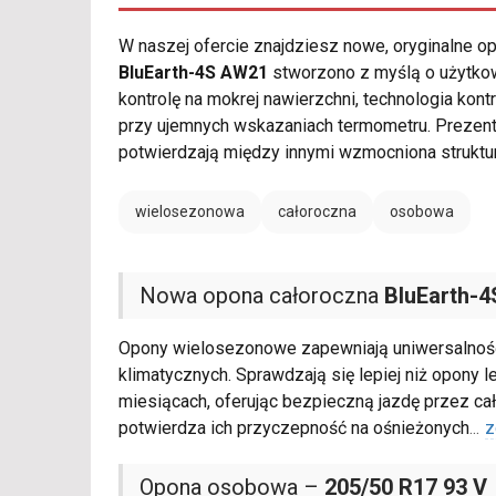
W naszej ofercie znajdziesz nowe, oryginalne 
BluEarth-4S AW21
stworzono z myślą o użytkow
kontrolę na mokrej nawierzchni, technologia ko
przy ujemnych wskazaniach termometru. Prezen
potwierdzają między innymi wzmocniona struktu
wielosezonowa
całoroczna
osobowa
Nowa opona całoroczna
BluEarth-
Opony wielosezonowe zapewniają uniwersalnoś
klimatycznych. Sprawdzają się lepiej niż opony l
miesiącach, oferując bezpieczną jazdę przez c
potwierdza ich przyczepność na ośnieżonych
...
z
Opona osobowa –
205/50 R17 93 V