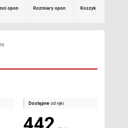
nci opon
Rozmiary opon
Koszyk
 FR
Dostępne
od ręki
442