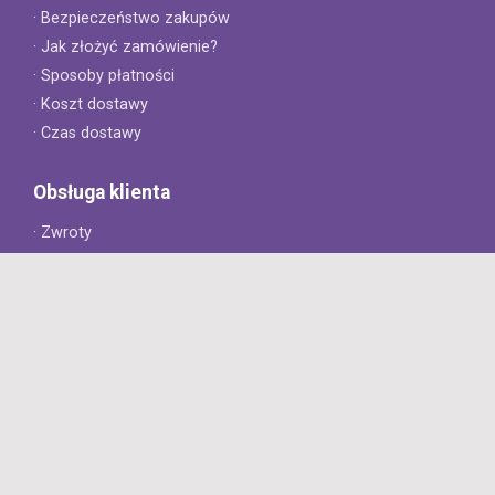
· Bezpieczeństwo zakupów
· Jak złożyć zamówienie?
· Sposoby płatności
· Koszt dostawy
· Czas dostawy
Obsługa klienta
· Zwroty
· Reklamacje
· Najczęściej zadawane pytania
· Gwarancja na opony
· Kontakt
8opon.pl
· O firmie
· Opinie klientów