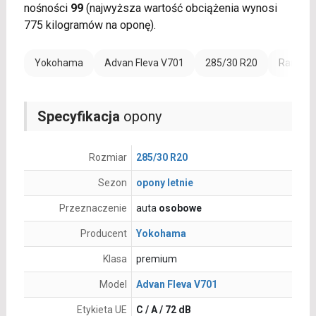
nośności
99
(najwyższa wartość obciążenia wynosi
775 kilogramów na oponę).
Yokohama
Advan Fleva V701
285/30 R20
Rant oc
Specyfikacja
opony
Rozmiar
285/30 R20
Sezon
opony letnie
Przeznaczenie
auta
osobowe
Producent
Yokohama
Klasa
premium
Model
Advan Fleva V701
Etykieta UE
C / A / 72 dB