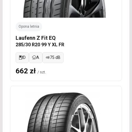
Opona letnia
Laufenn Z Fit EQ
285/30 R20 99 Y XL FR
D
A
75 dB
662 zł
/ szt.