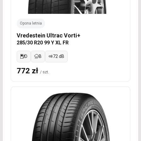
Opona letnia
Vredestein Ultrac Vorti+
285/30 R20 99 Y XL FR
D
B
72 dB
772 zł
/ szt.