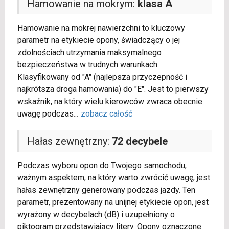
Hamowanie na mokrym:
klasa A
Hamowanie na mokrej nawierzchni to kluczowy
parametr na etykiecie opony, świadczący o jej
zdolnościach utrzymania maksymalnego
bezpieczeństwa w trudnych warunkach.
Klasyfikowany od "A" (najlepsza przyczepność i
najkrótsza droga hamowania) do "E". Jest to pierwszy
wskaźnik, na który wielu kierowców zwraca obecnie
uwagę podczas
...
zobacz całość
Hałas zewnętrzny:
72 decybele
Podczas wyboru opon do Twojego samochodu,
ważnym aspektem, na który warto zwrócić uwagę, jest
hałas zewnętrzny generowany podczas jazdy. Ten
parametr, prezentowany na unijnej etykiecie opon, jest
wyrażony w decybelach (dB) i uzupełniony o
piktogram przedstawiający litery. Opony oznaczone