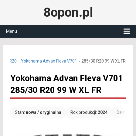
8opon.pl
Menu
85/30 R20
Yokohama Advan Fleva V701
285/30 R20 99 W XL FR
Yokohama Advan Fleva V701
285/30 R20 99 W XL FR
Stan:
nowa / oryginalna
Rok produkcji:
2024
Darmowa 