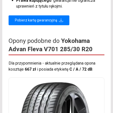
Prawa kupującego
: gwarancja nie ogranicza
uprawnień z tytułu rękojmi.
Pobierz kartę gwarancyjną
Opony podobne do
Yokohama
Advan Fleva V701 285/30 R20
Dla przypomnienia - aktualnie przeglądana opona
kosztuje
667 zł
i posiada etykietę
C / A / 72 dB
.