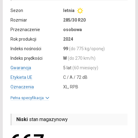
Sezon
letnia
Rozmiar
285/30 R20
Przeznaczenie
osobowa
Rok produkcji
2024
Indeks nośności
99
(do 775 kg/oponę)
Indeks prędkości
W
(do 270 km/h)
Gwarancja
5 lat
(60 miesięcy)
Etykieta UE
C / A / 72 dB
Oznaczenia
XL, RPB
Pełna specyfikacja
Niski
stan magazynowy