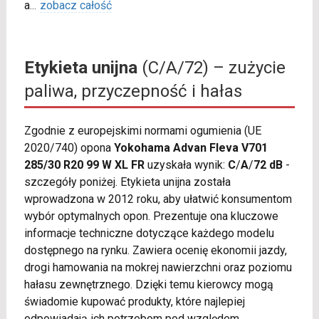
a
...
zobacz całość
Etykieta unijna
(C/A/72) – zużycie
paliwa, przyczepność i hałas
Zgodnie z europejskimi normami ogumienia (UE
2020/740) opona
Yokohama Advan Fleva V701
285/30 R20 99 W XL FR
uzyskała wynik:
C
/
A
/
72 dB
-
szczegóły poniżej. Etykieta unijna została
wprowadzona w 2012 roku, aby ułatwić konsumentom
wybór optymalnych opon. Prezentuje ona kluczowe
informacje techniczne dotyczące każdego modelu
dostępnego na rynku. Zawiera ocenię ekonomii jazdy,
drogi hamowania na mokrej nawierzchni oraz poziomu
hałasu zewnętrznego. Dzięki temu kierowcy mogą
świadomie kupować produkty, które najlepiej
odpowiadają ich potrzebom pod względem