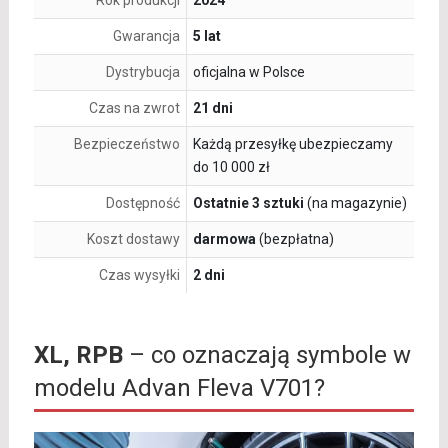
Rok produkcji
2024
Gwarancja
5 lat
Dystrybucja
oficjalna w Polsce
Czas na zwrot
21 dni
Bezpieczeństwo
Każdą przesyłkę ubezpieczamy
do 10 000 zł
Dostępność
Ostatnie 3 sztuki
(na magazynie)
Koszt dostawy
darmowa
(bezpłatna)
Czas wysyłki
2 dni
XL, RPB
– co oznaczają symbole w
modelu Advan Fleva V701?