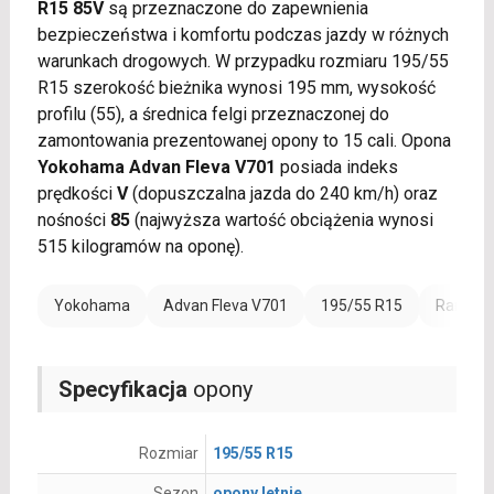
R15 85V
są przeznaczone do zapewnienia
bezpieczeństwa i komfortu podczas jazdy w różnych
warunkach drogowych. W przypadku rozmiaru 195/55
R15 szerokość bieżnika wynosi 195 mm, wysokość
profilu (55), a średnica felgi przeznaczonej do
zamontowania prezentowanej opony to 15 cali. Opona
Yokohama Advan Fleva V701
posiada indeks
prędkości
V
(dopuszczalna jazda do 240 km/h) oraz
nośności
85
(najwyższa wartość obciążenia wynosi
515 kilogramów na oponę).
Yokohama
Advan Fleva V701
195/55 R15
Rant oc
Specyfikacja
opony
Rozmiar
195/55 R15
Sezon
opony letnie