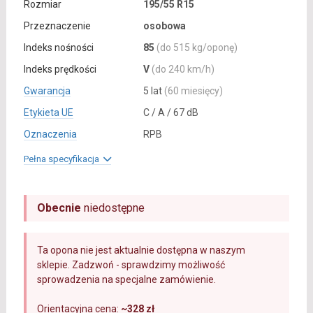
Rozmiar
195/55 R15
Przeznaczenie
osobowa
Indeks nośności
85
(do 515 kg/oponę)
Indeks prędkości
V
(do 240 km/h)
Gwarancja
5 lat
(60 miesięcy)
Etykieta UE
C / A / 67 dB
Oznaczenia
RPB
Pełna specyfikacja
Obecnie
niedostępne
Ta opona nie jest aktualnie dostępna w naszym
sklepie. Zadzwoń - sprawdzimy możliwość
sprowadzenia na specjalne zamówienie.
Orientacyjna cena:
~328 zł