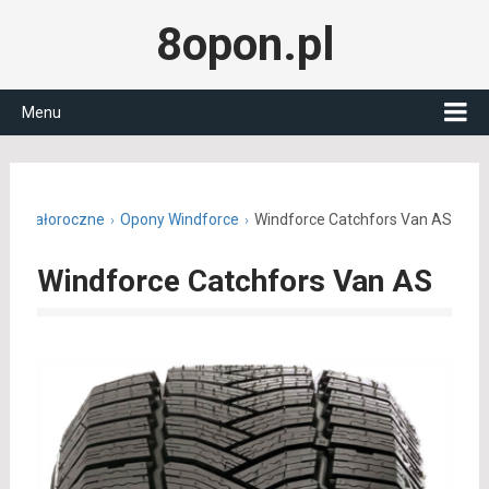
8opon.pl
Menu
ony całoroczne
Opony Windforce
Windforce Catchfors Van AS
Windforce Catchfors Van AS