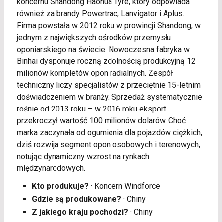
koncernu Shandong Haohua Tyre, który odpowiada
również za brandy Powertrac, Lanvigator i Aplus.
Firma powstała w 2012 roku w prowincji Shandong, w
jednym z największych ośrodków przemysłu
oponiarskiego na świecie. Nowoczesna fabryka w
Binhai dysponuje roczną zdolnością produkcyjną 12
milionów kompletów opon radialnych. Zespół
techniczny liczy specjalistów z przeciętnie 15-letnim
doświadczeniem w branży. Sprzedaż systematycznie
rośnie od 2013 roku – w 2016 roku eksport
przekroczył wartość 100 milionów dolarów. Choć
marka zaczynała od ogumienia dla pojazdów ciężkich,
dziś rozwija segment opon osobowych i terenowych,
notując dynamiczny wzrost na rynkach
międzynarodowych.
Kto produkuje?
· Koncern Windforce
Gdzie są produkowane?
· Chiny
Z jakiego kraju pochodzi?
· Chiny