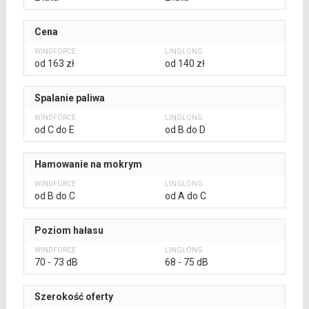
Cena
od 163 zł
od 140 zł
Spalanie paliwa
od C do E
od B do D
Hamowanie na mokrym
od B do C
od A do C
Poziom hałasu
70 - 73 dB
68 - 75 dB
Szerokość oferty