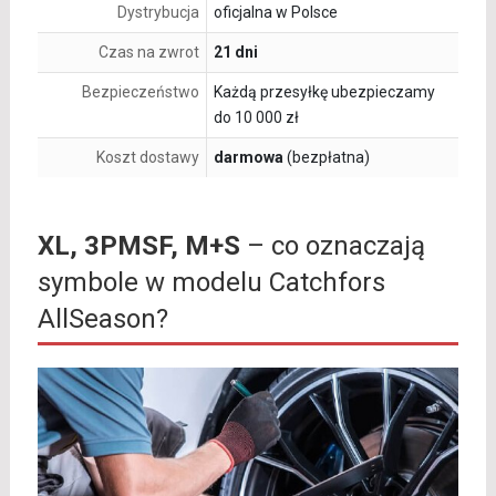
Dystrybucja
oficjalna w Polsce
Czas na zwrot
21 dni
Bezpieczeństwo
Każdą przesyłkę ubezpieczamy
do 10 000 zł
Koszt dostawy
darmowa
(bezpłatna)
XL, 3PMSF, M+S
– co oznaczają
symbole w modelu Catchfors
AllSeason?