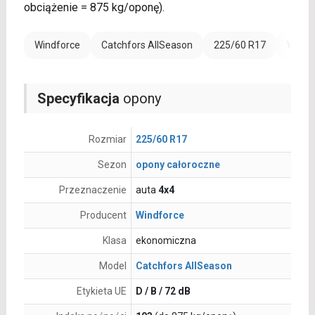
obciążenie = 875 kg/oponę).
Windforce
Catchfors AllSeason
225/60 R17
Wzmoc
Specyfikacja
opony
Rozmiar
225/60 R17
Sezon
opony całoroczne
Przeznaczenie
auta
4x4
Producent
Windforce
Klasa
ekonomiczna
Model
Catchfors AllSeason
Etykieta UE
D / B / 72 dB