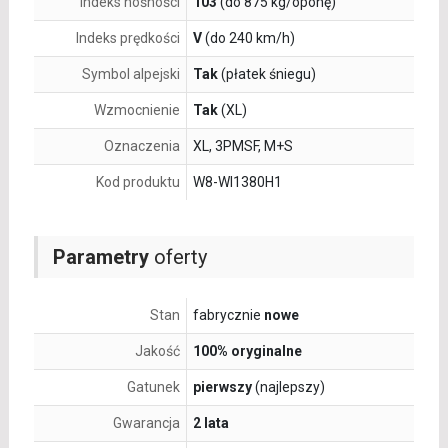
Indeks nośności
103
(do 875 kg/oponę)
Indeks prędkości
V
(do 240 km/h)
Symbol alpejski
Tak
(płatek śniegu)
Wzmocnienie
Tak
(XL)
Oznaczenia
XL, 3PMSF, M+S
Kod produktu
W8-WI1380H1
Parametry
oferty
Stan
fabrycznie
nowe
Jakość
100% oryginalne
Gatunek
pierwszy
(najlepszy)
Gwarancja
2 lata