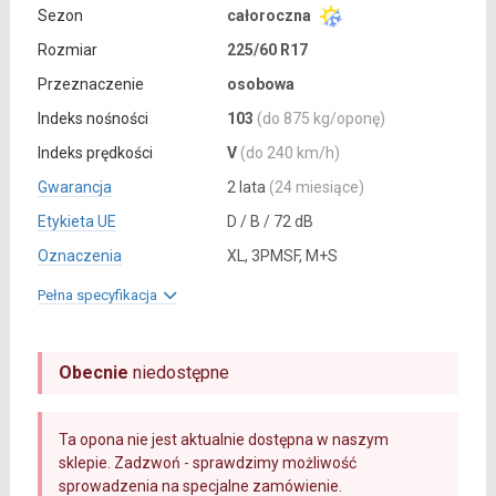
Sezon
całoroczna
Rozmiar
225/60 R17
Przeznaczenie
osobowa
Indeks nośności
103
(do 875 kg/oponę)
Indeks prędkości
V
(do 240 km/h)
Gwarancja
2 lata
(24 miesiące)
Etykieta UE
D / B / 72 dB
Oznaczenia
XL, 3PMSF, M+S
Pełna specyfikacja
Obecnie
niedostępne
Ta opona nie jest aktualnie dostępna w naszym
sklepie. Zadzwoń - sprawdzimy możliwość
sprowadzenia na specjalne zamówienie.