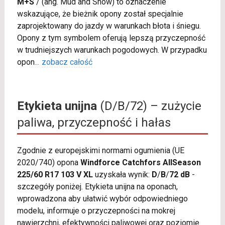
M+S
/
(ang. Mud and Snow) to oznaczenie
wskazujące, że bieżnik opony został specjalnie
zaprojektowany do jazdy w warunkach błota i śniegu.
Opony z tym symbolem oferują lepszą przyczepność
w trudniejszych warunkach pogodowych. W przypadku
opon
...
zobacz całość
Etykieta unijna
(D/B/72) – zużycie
paliwa, przyczepność i hałas
Zgodnie z europejskimi normami ogumienia (UE
2020/740) opona
Windforce Catchfors AllSeason
225/60 R17 103 V XL
uzyskała wynik:
D
/
B
/
72 dB
-
szczegóły poniżej. Etykieta unijna na oponach,
wprowadzona aby ułatwić wybór odpowiedniego
modelu, informuje o przyczepności na mokrej
nawierzchni, efektywności paliwowej oraz poziomie