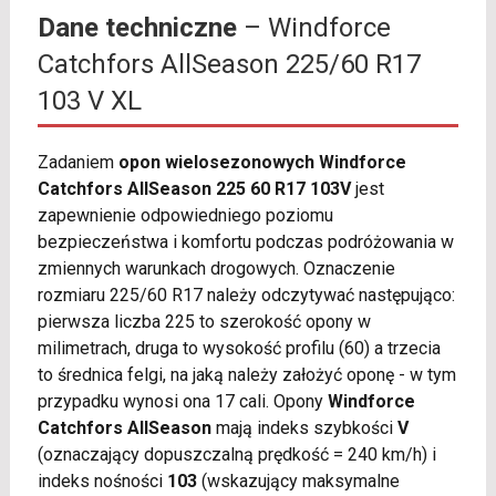
Dane techniczne
– Windforce
Catchfors AllSeason 225/60 R17
103 V XL
Zadaniem
opon wielosezonowych Windforce
Catchfors AllSeason 225 60 R17 103V
jest
zapewnienie odpowiedniego poziomu
bezpieczeństwa i komfortu podczas podróżowania w
zmiennych warunkach drogowych. Oznaczenie
rozmiaru 225/60 R17 należy odczytywać następująco:
pierwsza liczba 225 to szerokość opony w
milimetrach, druga to wysokość profilu (60) a trzecia
to średnica felgi, na jaką należy założyć oponę - w tym
przypadku wynosi ona 17 cali. Opony
Windforce
Catchfors AllSeason
mają indeks szybkości
V
(oznaczający dopuszczalną prędkość = 240 km/h) i
indeks nośności
103
(wskazujący maksymalne