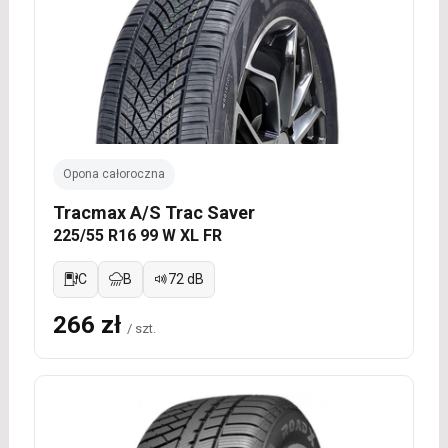
Opona całoroczna
Tracmax A/S Trac Saver
225/55 R16 99 W XL FR
C
B
72 dB
266 zł
/ szt.