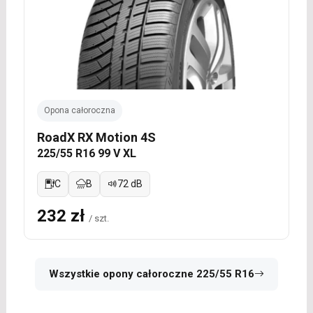
Opona całoroczna
RoadX RX Motion 4S
225/55 R16 99 V XL
C
B
72 dB
232 zł
/ szt.
Wszystkie opony całoroczne 225/55 R16