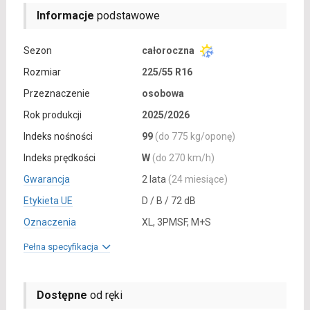
Informacje
podstawowe
Sezon
całoroczna
Rozmiar
225/55 R16
Przeznaczenie
osobowa
Rok produkcji
2025/2026
Indeks nośności
99
(do 775 kg/oponę)
Indeks prędkości
W
(do 270 km/h)
Gwarancja
2 lata
(24 miesiące)
Etykieta UE
D / B / 72 dB
Oznaczenia
XL, 3PMSF, M+S
Pełna specyfikacja
Dostępne
od ręki