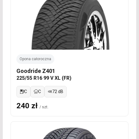
Opona całoroczna
Goodride Z401
225/55 R16 99 V XL (FR)
C
C
72 dB
240 zł
/ szt.