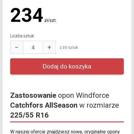
234
zł/szt.
Liczba sztuk:
−
+
z 30 sztuk
Zastosowanie
opon Windforce
Catchfors AllSeason
w rozmiarze
225/55 R16
W naszej ofercie znajdziesz nowe, oryginalne opony