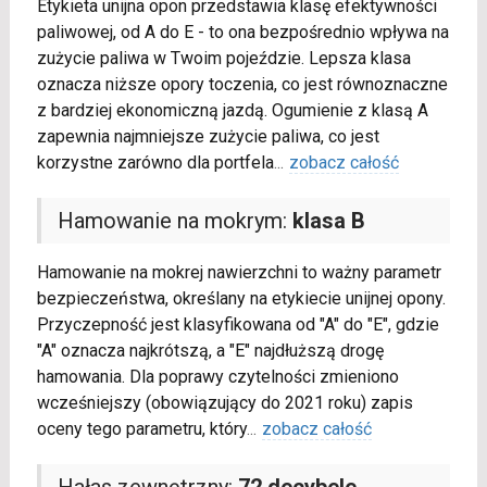
Etykieta unijna opon przedstawia klasę efektywności
paliwowej, od A do E - to ona bezpośrednio wpływa na
zużycie paliwa w Twoim pojeździe. Lepsza klasa
oznacza niższe opory toczenia, co jest równoznaczne
z bardziej ekonomiczną jazdą. Ogumienie z klasą A
zapewnia najmniejsze zużycie paliwa, co jest
korzystne zarówno dla portfela
...
zobacz całość
Hamowanie na mokrym:
klasa B
Hamowanie na mokrej nawierzchni to ważny parametr
bezpieczeństwa, określany na etykiecie unijnej opony.
Przyczepność jest klasyfikowana od "A" do "E", gdzie
"A" oznacza najkrótszą, a "E" najdłuższą drogę
hamowania. Dla poprawy czytelności zmieniono
wcześniejszy (obowiązujący do 2021 roku) zapis
oceny tego parametru, który
...
zobacz całość
Hałas zewnętrzny:
72 decybele