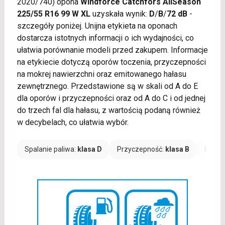
2020/740) opona
Windforce Catchfors AllSeason
225/55 R16 99 W XL
uzyskała wynik:
D
/
B
/
72 dB
-
szczegóły poniżej. Unijna etykieta na oponach
dostarcza istotnych informacji o ich wydajności, co
ułatwia porównanie modeli przed zakupem. Informacje
na etykiecie dotyczą oporów toczenia, przyczepności
na mokrej nawierzchni oraz emitowanego hałasu
zewnętrznego. Przedstawione są w skali od A do E
dla oporów i przyczepności oraz od A do C i od jednej
do trzech fal dla hałasu, z wartością podaną również
w decybelach, co ułatwia wybór.
Spalanie paliwa:
klasa D
Przyczepność:
klasa B
Hałas