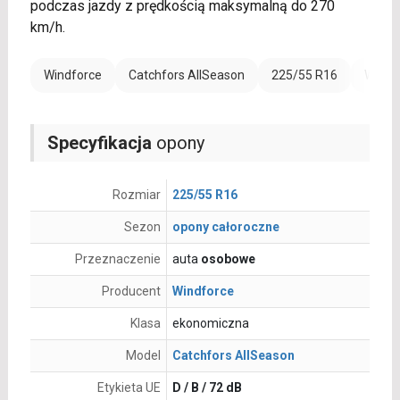
podczas jazdy z prędkością maksymalną do 270
km/h.
Windforce
Catchfors AllSeason
225/55 R16
Wzmoc
Specyfikacja
opony
Rozmiar
225/55 R16
Sezon
opony całoroczne
Przeznaczenie
auta
osobowe
Producent
Windforce
Klasa
ekonomiczna
Model
Catchfors AllSeason
Etykieta UE
D / B / 72 dB