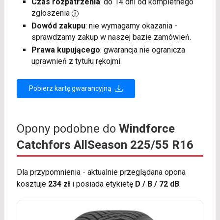
Czas rozpatrzenia
: do 14 dni od kompletnego
zgłoszenia
Dowód zakupu
: nie wymagamy okazania -
sprawdzamy zakup w naszej bazie zamówień.
Prawa kupującego
: gwarancja nie ogranicza
uprawnień z tytułu rękojmi.
Pobierz kartę gwarancyjną
Opony podobne do
Windforce
Catchfors AllSeason 225/55 R16
Dla przypomnienia - aktualnie przeglądana opona
kosztuje
234 zł
i posiada etykietę
D / B / 72 dB
.