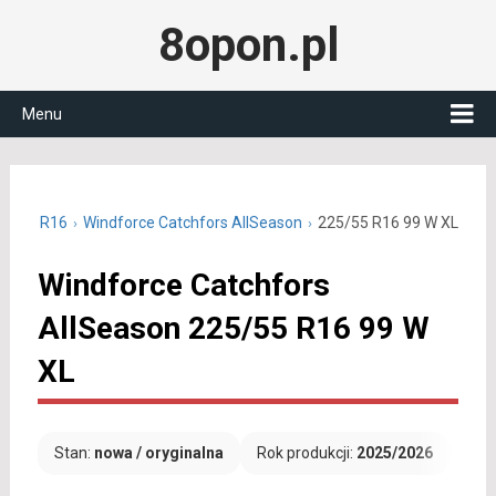
8opon.pl
Menu
25/55 R16
Windforce Catchfors AllSeason
225/55 R16 99 W XL
Windforce Catchfors
AllSeason 225/55 R16 99 W
XL
Stan:
nowa / oryginalna
Rok produkcji:
2025/2026
Dar