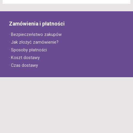
Zamówienia i płatności
· Bezpieczeństwo zakupów
· Jak złożyć zamówienie?
· Sposoby płatności
· Koszt dostawy
· Czas dostawy
Obsługa klienta
· Zwroty
· Reklamacje
· Najczęściej zadawane pytania
· Gwarancja na opony
· Kontakt