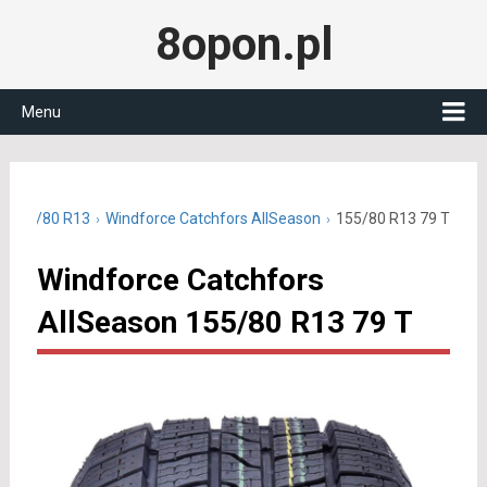
8opon.pl
Menu
e 155/80 R13
Windforce Catchfors AllSeason
155/80 R13 79 T
Windforce Catchfors
AllSeason 155/80 R13 79 T