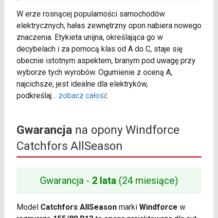
W erze rosnącej popularności samochodów
elektrycznych, hałas zewnętrzny opon nabiera nowego
znaczenia. Etykieta unijna, określająca go w
decybelach i za pomocą klas od A do C, staje się
obecnie istotnym aspektem, branym pod uwagę przy
wyborze tych wyrobów. Ogumienie z oceną A,
najcichsze, jest idealne dla elektryków,
podkreślaj
...
zobacz całość
Gwarancja
na opony Windforce
Catchfors AllSeason
Gwarancja -
2 lata
(24 miesiące)
Model
Catchfors AllSeason
marki
Windforce
w