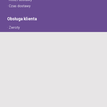
· Czas dostawy
Obsługa klienta
· Zwroty
· Reklamacje
· Najczęściej zadawane pytania
· Gwarancja na opony
· Kontakt
8opon.pl
· O firmie
· Opinie klientów
· Dlaczego warto u nas kupić?
· Polityka prywatności
· Regulamin