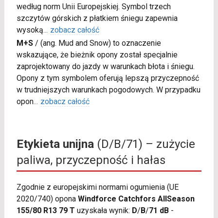
według norm Unii Europejskiej. Symbol trzech
szczytów górskich z płatkiem śniegu zapewnia
wysoką
...
zobacz całość
M+S
/
(ang. Mud and Snow) to oznaczenie
wskazujące, że bieżnik opony został specjalnie
zaprojektowany do jazdy w warunkach błota i śniegu.
Opony z tym symbolem oferują lepszą przyczepność
w trudniejszych warunkach pogodowych. W przypadku
opon
...
zobacz całość
Etykieta unijna
(D/B/71) – zużycie
paliwa, przyczepność i hałas
Zgodnie z europejskimi normami ogumienia (UE
2020/740) opona
Windforce Catchfors AllSeason
155/80 R13 79 T
uzyskała wynik:
D
/
B
/
71 dB
-