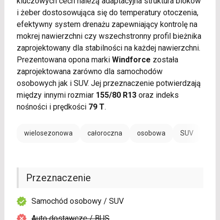
kluczowych cech należą adaptacyjna struktura bloków
i żeber dostosowująca się do temperatury otoczenia,
efektywny system drenażu zapewniający kontrolę na
mokrej nawierzchni czy wszechstronny profil bieżnika
zaprojektowany dla stabilności na każdej nawierzchni.
Prezentowana opona marki
Windforce
została
zaprojektowana zarówno dla samochodów
osobowych jak i SUV. Jej przeznaczenie potwierdzają
między innymi rozmiar
155/80 R13
oraz indeks
nośności i prędkości
79 T
.
wielosezonowa
całoroczna
osobowa
SUV
Przeznaczenie
Samochód osobowy / SUV
Auto dostawcze / BUS