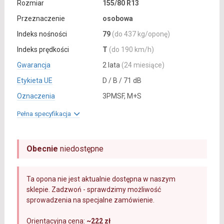
Rozmiar
155/80 R13
Przeznaczenie
osobowa
Indeks nośności
79
(do 437 kg/oponę)
Indeks prędkości
T
(do 190 km/h)
Gwarancja
2 lata
(24 miesiące)
Etykieta UE
D / B / 71 dB
Oznaczenia
3PMSF, M+S
Pełna specyfikacja
Obecnie
niedostępne
Ta opona nie jest aktualnie dostępna w naszym
sklepie. Zadzwoń - sprawdzimy możliwość
sprowadzenia na specjalne zamówienie.
Orientacyjna cena:
~222 zł