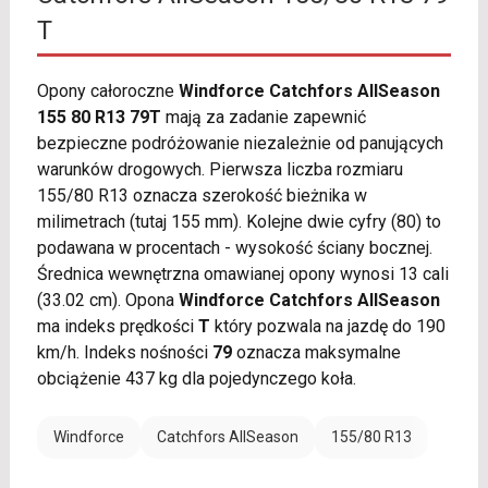
T
Opony całoroczne
Windforce Catchfors AllSeason
155 80 R13 79T
mają za zadanie zapewnić
bezpieczne podróżowanie niezależnie od panujących
warunków drogowych. Pierwsza liczba rozmiaru
155/80 R13 oznacza szerokość bieżnika w
milimetrach (tutaj 155 mm). Kolejne dwie cyfry (80) to
podawana w procentach - wysokość ściany bocznej.
Średnica wewnętrzna omawianej opony wynosi 13 cali
(33.02 cm). Opona
Windforce Catchfors AllSeason
ma indeks prędkości
T
który pozwala na jazdę do 190
km/h. Indeks nośności
79
oznacza maksymalne
obciążenie 437 kg dla pojedynczego koła.
Windforce
Catchfors AllSeason
155/80 R13