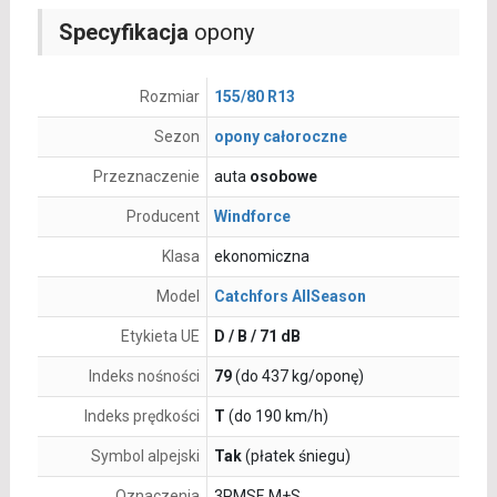
Specyfikacja
opony
Rozmiar
155/80 R13
Sezon
opony całoroczne
Przeznaczenie
auta
osobowe
Producent
Windforce
Klasa
ekonomiczna
Model
Catchfors AllSeason
Etykieta UE
D / B / 71 dB
Indeks nośności
79
(do 437 kg/oponę)
Indeks prędkości
T
(do 190 km/h)
Symbol alpejski
Tak
(płatek śniegu)
Oznaczenia
3PMSF, M+S