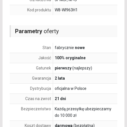
Kod produktu
W8-WI963H1
Parametry
oferty
Stan
fabrycznie
nowe
Jakość
100% oryginalne
Gatunek
pierwszy
(najlepszy)
Gwarancja
2 lata
Dystrybucja
oficjalna w Polsce
Czas na zwrot
21 dni
Bezpieczeństwo
Każdą przesyłkę ubezpieczamy
do 10 000 zł
Koszt dostawy
darmowa
(bezpłatna)