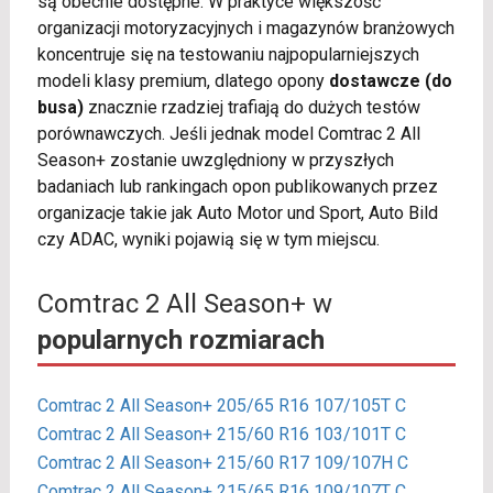
są obecnie dostępne. W praktyce większość
organizacji motoryzacyjnych i magazynów branżowych
koncentruje się na testowaniu najpopularniejszych
modeli klasy premium, dlatego opony
dostawcze (do
busa)
znacznie rzadziej trafiają do dużych testów
porównawczych. Jeśli jednak model Comtrac 2 All
Season+ zostanie uwzględniony w przyszłych
badaniach lub rankingach opon publikowanych przez
organizacje takie jak Auto Motor und Sport, Auto Bild
czy ADAC, wyniki pojawią się w tym miejscu.
Comtrac 2 All Season+ w
popularnych rozmiarach
Comtrac 2 All Season+ 205/65 R16 107/105T C
Comtrac 2 All Season+ 215/60 R16 103/101T C
Comtrac 2 All Season+ 215/60 R17 109/107H C
Comtrac 2 All Season+ 215/65 R16 109/107T C