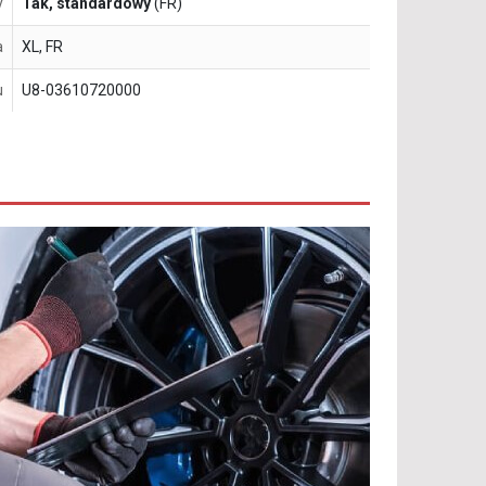
y
Tak, standardowy
(FR)
a
XL, FR
u
U8-03610720000