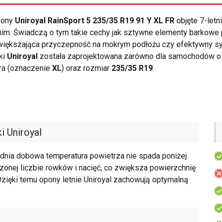
opony
Uniroyal RainSport 5 235/35 R19 91 Y XL FR
objęte 7-letn
nim. Świadczą o tym takie cechy jak sztywne elementy barkowe
zwiększająca przyczepność na mokrym podłożu czy efektywny 
ki
Uniroyal
została zaprojektowana zarówno dla samochodów os
ra (oznaczenie
XL
) oraz rozmiar
235/35 R19
.
i Uniroyal
dnia dobowa temperatura powietrza nie spada poniżej
czonej liczbie rowków i nacięć, co zwiększa powierzchnię
Dzięki temu opony letnie Uniroyal zachowują optymalną