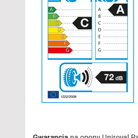
Gwarancja
na opony Uniroyal R