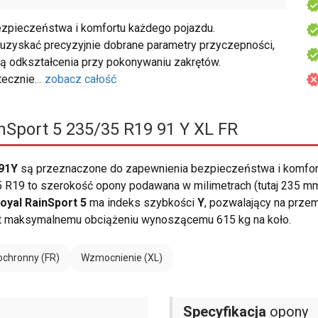
zpieczeństwa i komfortu każdego pojazdu.
uzyskać precyzyjnie dobrane parametry przyczepności,
ą odkształcenia przy pokonywaniu zakrętów.
tecznie
...
zobacz całość
nSport 5 235/35 R19 91 Y XL FR
 91Y
są przeznaczone do zapewnienia bezpieczeństwa i komfor
R19 to szerokość opony podawana w milimetrach (tutaj 235 mm).
oyal RainSport 5
ma indeks szybkości
Y
, pozwalający na prze
t maksymalnemu obciążeniu wynoszącemu 615 kg na koło.
ochronny (FR)
Wzmocnienie (XL)
Specyfikacja
opony