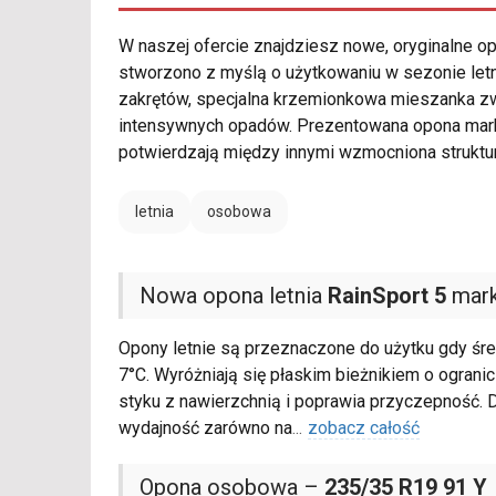
W naszej ofercie znajdziesz nowe, oryginalne 
stworzono z myślą o użytkowaniu w sezonie let
zakrętów, specjalna krzemionkowa mieszanka 
intensywnych opadów. Prezentowana opona mar
potwierdzają między innymi wzmocniona struktu
letnia
osobowa
Nowa opona letnia
RainSport 5
mark
Opony letnie są przeznaczone do użytku gdy śre
7°C. Wyróżniają się płaskim bieżnikiem o ograni
styku z nawierzchnią i poprawia przyczepność. 
wydajność zarówno na
...
zobacz całość
Opona osobowa –
235/35 R19 91 Y