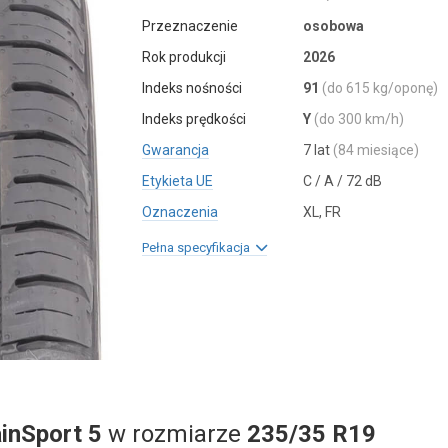
Przeznaczenie
osobowa
Rok produkcji
2026
Indeks nośności
91
(do 615 kg/oponę)
Indeks prędkości
Y
(do 300 km/h)
Gwarancja
7 lat
(84 miesiące)
Etykieta UE
C / A / 72 dB
Oznaczenia
XL, FR
Pełna specyfikacja
inSport 5
w rozmiarze
235/35 R19