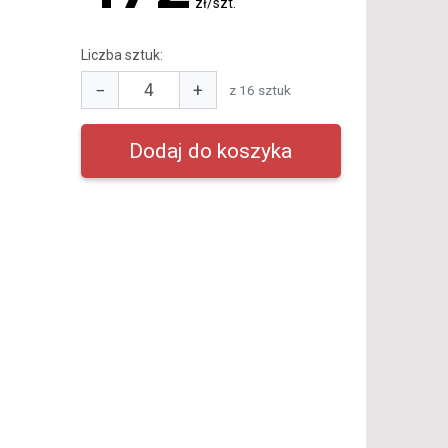
zł/szt.
Liczba sztuk:
−
+
z 16 sztuk