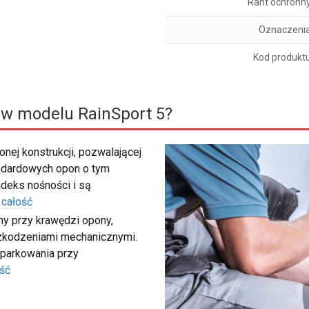
Rant ochronn
Oznaczeni
Kod produkt
 w modelu RainSport 5?
nej konstrukcji, pozwalającej
ndardowych opon o tym
deks nośności i są
 całość
my przy krawędzi opony,
szkodzeniami mechanicznymi.
 parkowania przy
ść