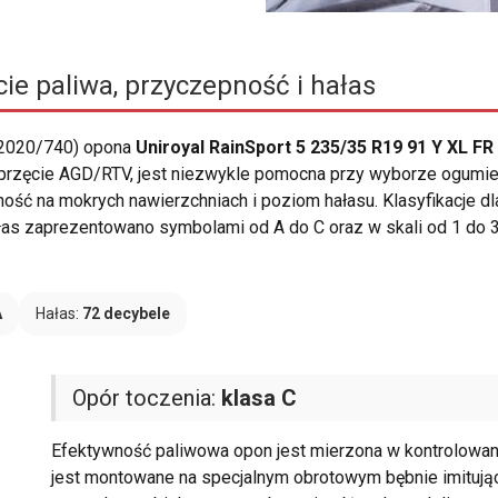
ie paliwa, przyczepność i hałas
 2020/740) opona
Uniroyal RainSport 5 235/35 R19 91 Y XL FR
a sprzęcie AGD/RTV, jest niezwykle pomocna przy wyborze ogumi
epność na mokrych nawierzchniach i poziom hałasu. Klasyfikacje
as zaprezentowano symbolami od A do C oraz w skali od 1 do 3 
A
Hałas:
72 decybele
Opór toczenia:
klasa C
Efektywność paliwowa opon jest mierzona w kontrolowany
jest montowane na specjalnym obrotowym bębnie imitują