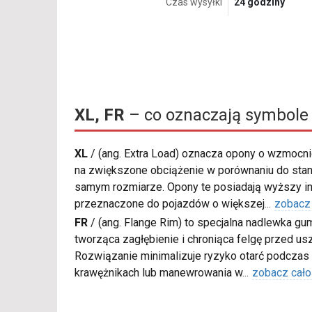
Czas wysyłki
24 godziny
XL, FR
– co oznaczają symbole
XL
/
(ang. Extra Load) oznacza opony o wzmocnio
na zwiększone obciążenie w porównaniu do sta
samym rozmiarze. Opony te posiadają wyższy in
przeznaczone do pojazdów o większej
...
zobacz
FR
/
(ang. Flange Rim) to specjalna nadlewka gu
tworząca zagłębienie i chroniąca felgę przed u
Rozwiązanie minimalizuje ryzyko otarć podczas
krawężnikach lub manewrowania w
...
zobacz cało