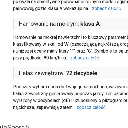
pozwala na obiektywne porównanie różnych modeli ogum
paliwowej, gdzie klasa A wskazuje na
...
zobacz całość
Hamowanie na mokrym:
klasa A
Hamowanie na mokrej nawierzchni to kluczowy parametr b
klasyfikowany w skali od "A" (oznaczającą najkrótszą dro
najniższej oceny miały litery "F" oraz "G". Symbole te s
przy prędkości 80 km/h na
...
zobacz całość
Hałas zewnętrzny:
72 decybele
Podczas wyboru opon do Twojego samochodu, ważnym asp
hałas zewnętrzny generowany podczas jazdy. Ten parametr
wyrażony w decybelach (dB) i uzupełniony o piktogram pr
najcichsze, zapewniają zatem
...
zobacz całość
ainSport 5