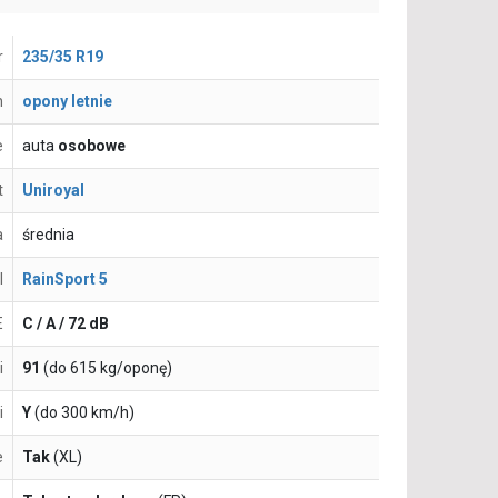
r
235/35 R19
n
opony letnie
e
auta
osobowe
t
Uniroyal
a
średnia
l
RainSport 5
E
C / A / 72 dB
i
91
(do 615 kg/oponę)
i
Y
(do 300 km/h)
e
Tak
(XL)