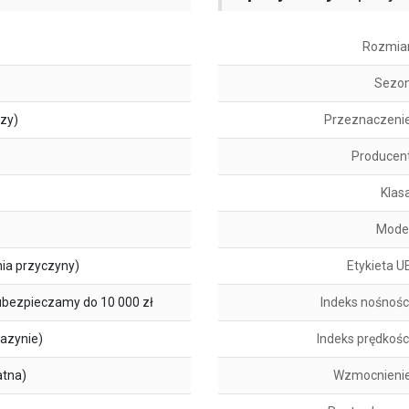
Rozmia
Sezo
szy)
Przeznaczeni
Producen
Klas
Mode
ia przyczyny)
Etykieta U
ubezpieczamy do 10 000 zł
Indeks nośnośc
azynie)
Indeks prędkośc
atna)
Wzmocnieni