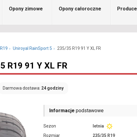
Opony zimowe
Opony całoroczne
Produce
 R19
Uniroyal RainSport 5
235/35 R19 91 Y XL FR
35 R19 91 Y XL FR
Darmowa dostawa:
24 godziny
Informacje
podstawowe
Sezon
letnia
Rozmiar
235/35 R19