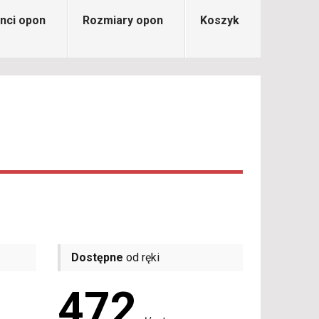
nci opon
Rozmiary opon
Koszyk
Dostępne
od ręki
472