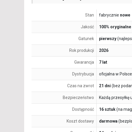
Stan
fabrycznie
nowe
Jakość
100% oryginalne
Gatunek
pierwszy
(najlep
Rok produkcji
2026
Gwarancja
7 lat
Dystrybucja
oficjalna w Polsce
Czas na zwrot
21 dni
(bez podan
Bezpieczeństwo
Każdą przesyłkę 
Dostępność
16 sztuk
(na mag
Koszt dostawy
darmowa
(bezpł