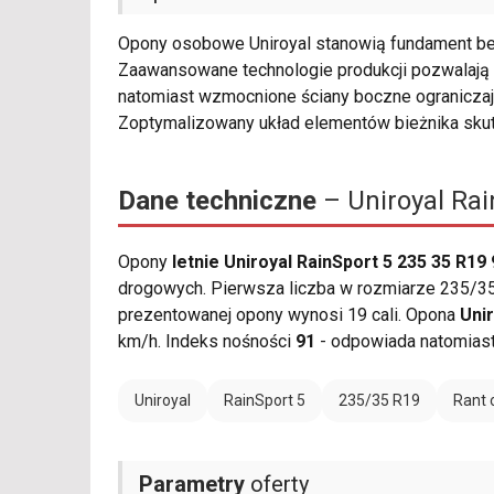
Opony osobowe Uniroyal stanowią fundament be
Zaawansowane technologie produkcji pozwalają 
natomiast wzmocnione ściany boczne ograniczaj
Zoptymalizowany układ elementów bieżnika sku
Dane techniczne
– Uniroyal Rai
Opony
letnie Uniroyal RainSport 5 235 35 R19
drogowych. Pierwsza liczba w rozmiarze 235/35 
prezentowanej opony wynosi 19 cali. Opona
Unir
km/h. Indeks nośności
91
- odpowiada natomias
Uniroyal
RainSport 5
235/35 R19
Rant 
Parametry
oferty