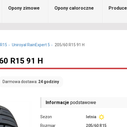
Opony zimowe
Opony całoroczne
Produce
 R15
Uniroyal RainExpert 5
205/60 R15 91 H
/60 R15 91 H
Darmowa dostawa:
24 godziny
Informacje
podstawowe
Sezon
letnia
Rozmiar
205/60 R15