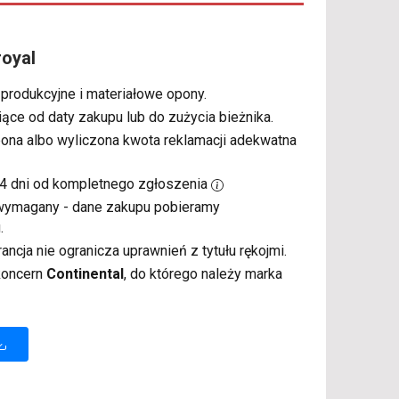
royal
 produkcyjne i materiałowe opony.
iące od daty zakupu lub do zużycia bieżnika.
pona albo wyliczona kwota reklamacji adekwatna
14 dni od kompletnego zgłoszenia
t wymagany - dane zakupu pobieramy
.
rancja nie ogranicza uprawnień z tytułu rękojmi.
 koncern
Continental
, do którego należy marka