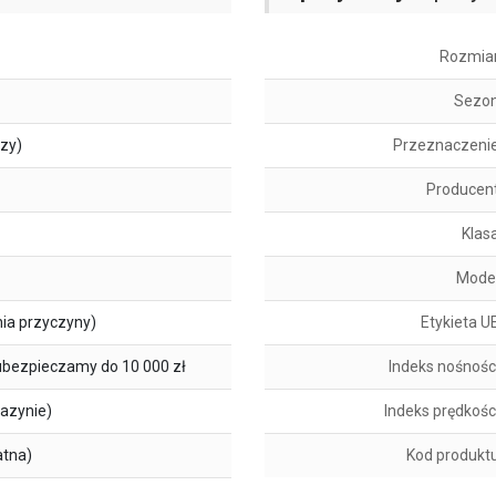
Rozmia
Sezo
szy)
Przeznaczeni
Producen
Klas
Mode
ia przyczyny)
Etykieta U
ubezpieczamy do 10 000 zł
Indeks nośnośc
azynie)
Indeks prędkośc
atna)
Kod produkt