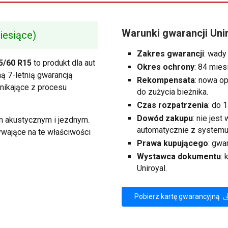
Warunki gwarancji Uni
iesiące)
Zakres gwarancji
: wady
5/60 R15
to produkt dla aut
Okres ochrony
: 84 mies
ną 7-letnią gwarancją
Rekompensata
: nowa o
nikające z procesu
do zużycia bieżnika.
Czas rozpatrzenia
: do 
Dowód zakupu
: nie jes
em akustycznym i jezdnym.
automatycznie z systemu
ywające na te właściwości
Prawa kupującego
: gwa
Wystawca dokumentu
:
Uniroyal.
Pobierz kartę gwarancyjną