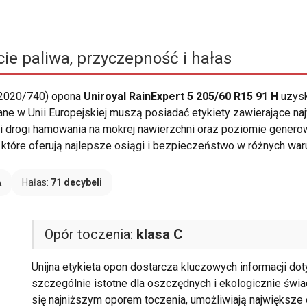
ie paliwa, przyczepność i hałas
 2020/740) opona
Uniroyal RainExpert 5 205/60 R15 91 H
uzysk
e w Unii Europejskiej muszą posiadać etykiety zawierające naj
ości drogi hamowania na mokrej nawierzchni oraz poziomie gener
które oferują najlepsze osiągi i bezpieczeństwo w różnych wa
A
Hałas:
71 decybeli
Opór toczenia:
klasa C
Unijna etykieta opon dostarcza kluczowych informacji do
szczególnie istotne dla oszczędnych i ekologicznie świ
się najniższym oporem toczenia, umożliwiają największe 