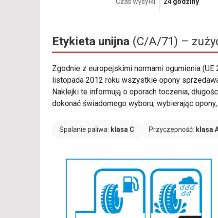
Czas wysyłki
24 godziny
Etykieta unijna
(C/A/71) – zużyc
Zgodnie z europejskimi normami ogumienia (UE
listopada 2012 roku wszystkie opony sprzedawan
Naklejki te informują o oporach toczenia, dług
dokonać świadomego wyboru, wybierając opony, 
Spalanie paliwa:
klasa C
Przyczepność:
klasa 