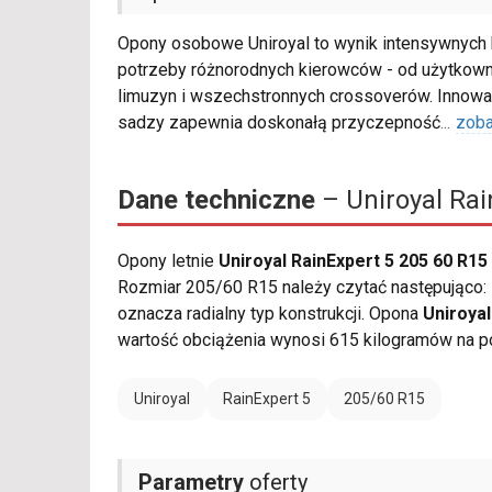
Opony osobowe Uniroyal to wynik intensywnych 
potrzeby różnorodnych kierowców - od użytkown
limuzyn i wszechstronnych crossoverów. Inno
sadzy zapewnia doskonałą przyczepność
...
zoba
Dane techniczne
– Uniroyal Rai
Opony letnie
Uniroyal RainExpert 5 205 60 R15
Rozmiar 205/60 R15 należy czytać następująco: 
oznacza radialny typ konstrukcji. Opona
Uniroyal
wartość obciążenia wynosi 615 kilogramów na po
Uniroyal
RainExpert 5
205/60 R15
Parametry
oferty