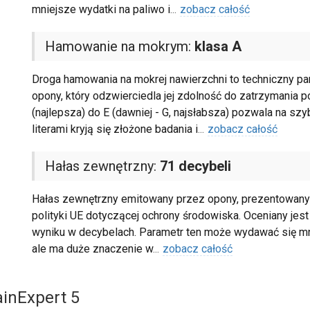
mniejsze wydatki na paliwo i
...
zobacz całość
Hamowanie na mokrym:
klasa A
Droga hamowania na mokrej nawierzchni to techniczny pa
opony, który odzwierciedla jej zdolność do zatrzymania 
(najlepsza) do E (dawniej - G, najsłabsza) pozwala na sz
literami kryją się złożone badania i
...
zobacz całość
Hałas zewnętrzny:
71 decybeli
Hałas zewnętrzny emitowany przez opony, prezentowany na
polityki UE dotyczącej ochrony środowiska. Oceniany jest 
wyniku w decybelach. Parametr ten może wydawać się mni
ale ma duże znaczenie w
...
zobacz całość
ainExpert 5