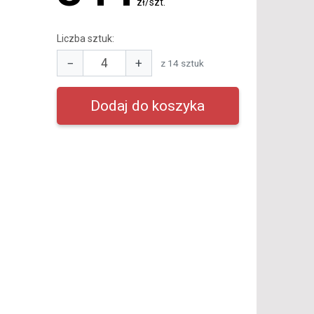
zł/szt.
Liczba sztuk:
−
+
z 14 sztuk