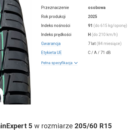
Przeznaczenie
osobowa
Rok produkcji
2025
Indeks nośności
91
(do 615 kg/oponę)
Indeks prędkości
H
(do 210 km/h)
Gwarancja
7 lat
(84 miesiące)
Etykieta UE
C / A / 71 dB
Pełna specyfikacja
inExpert 5
w rozmiarze
205/60 R15