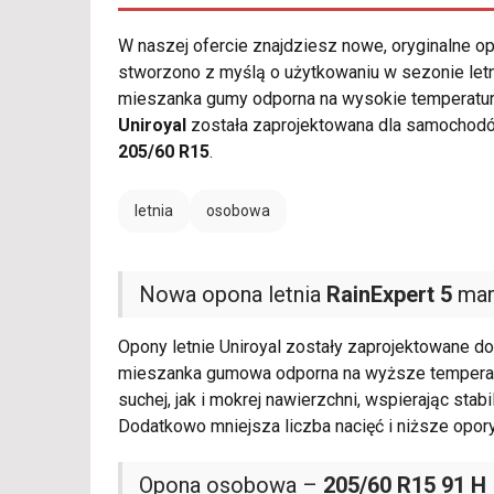
W naszej ofercie znajdziesz nowe, oryginalne 
stworzono z myślą o użytkowaniu w sezonie letn
mieszanka gumy odporna na wysokie temperatury
Uniroyal
została zaprojektowana dla samochodó
205/60 R15
.
letnia
osobowa
Nowa opona letnia
RainExpert 5
mark
Opony letnie Uniroyal zostały zaprojektowane do
mieszanka gumowa odporna na wyższe temperat
suchej, jak i mokrej nawierzchni, wspierając sta
Dodatkowo mniejsza liczba nacięć i niższe opor
Opona osobowa –
205/60 R15 91 H