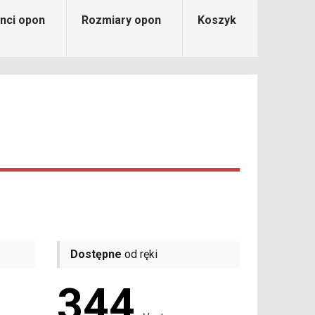
nci opon
Rozmiary opon
Koszyk
Dostępne
od ręki
344