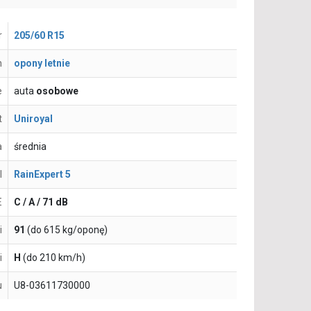
r
205/60 R15
n
opony letnie
e
auta
osobowe
t
Uniroyal
a
średnia
l
RainExpert 5
E
C / A / 71 dB
i
91
(do 615 kg/oponę)
i
H
(do 210 km/h)
u
U8-03611730000