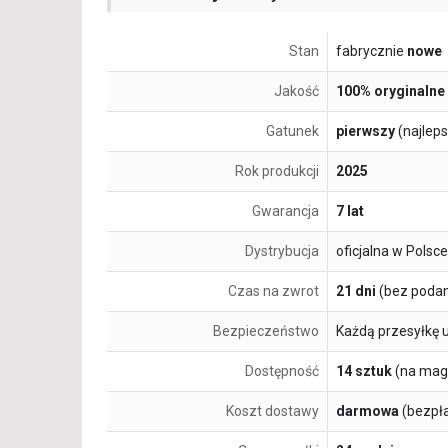
Stan
fabrycznie
nowe
Jakość
100% oryginalne
Gatunek
pierwszy
(najlep
Rok produkcji
2025
Gwarancja
7 lat
Dystrybucja
oficjalna w Polsce
Czas na zwrot
21 dni
(bez podan
Bezpieczeństwo
Każdą przesyłkę 
Dostępność
14 sztuk
(na mag
Koszt dostawy
darmowa
(bezpł