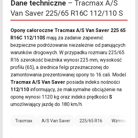
Dane techniczne
– Tracmax A/S
Van Saver 225/65 R16C 112/110 S
Opony całoroczne Tracmax A/S Van Saver 225 65
R16C 112/110S
mają za zadanie zapewnić
bezpieczne podróżowanie niezależnie od panujących
warunków drogowych. W przypadku rozmiaru 225/65
R16 szerokość bieżnika wynosi 225 mm, wysokość
profilu (65), a średnica felgi przeznaczonej do
zamontowania prezentowanej opony to 16 cali. Model
Tracmax A/S Van Saver
posiada indeks nośności
112/110
informujący, że maksymalne obciążenie na
oponę wynosi 1120 kg oraz indeks prędkości
S
umożliwiający jazdę do 180 km/h.
Tracmax
A/S Van Saver
225/65 R16
Wzmocnienie