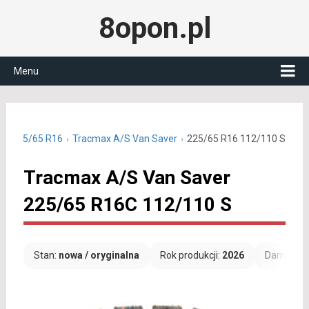
8opon.pl
Menu
ne 225/65 R16
Tracmax A/S Van Saver
225/65 R16 112/110 S
Tracmax A/S Van Saver
225/65 R16C 112/110 S
Stan:
nowa / oryginalna
Rok produkcji:
2026
Darmowa 