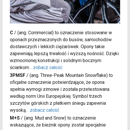
C
/
(ang. Commercial) to oznaczenie stosowane w
oponach przeznaczonych do busów, samochodów
dostawczych i lekkich ciężarówek. Opony takie
zapewniają lepszą trwałość i wyższą nośność. Dzięki
wzmocnionej konstrukcji i solidnym bocznym
ściankom
...
zobacz całość
3PMSF
/
(ang. Three-Peak Mountain Snowflake) to
oficjalne oznaczenie potwierdzające, że opona
spełnia wymogi zimowe i została przetestowana
według norm Unii Europejskiej. Symbol trzech
szczytów górskich z płatkiem śniegu zapewnia
wysoką
...
zobacz całość
M+S
/
(ang. Mud and Snow) to oznaczenie
wskazujące, że bieżnik opony został specjalnie