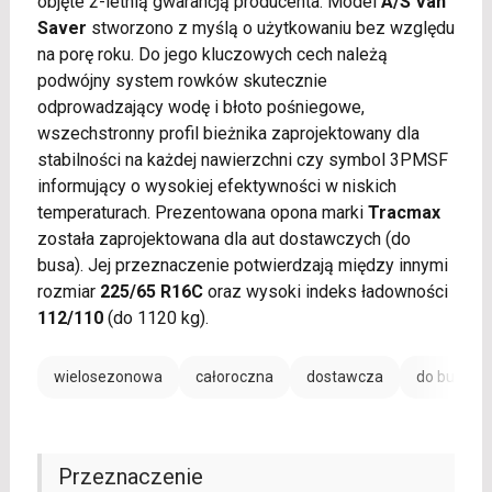
objęte 2-letnią gwarancją producenta. Model
A/S Van
Saver
stworzono z myślą o użytkowaniu bez względu
na porę roku. Do jego kluczowych cech należą
podwójny system rowków skutecznie
odprowadzający wodę i błoto pośniegowe,
wszechstronny profil bieżnika zaprojektowany dla
stabilności na każdej nawierzchni czy symbol 3PMSF
informujący o wysokiej efektywności w niskich
temperaturach. Prezentowana opona marki
Tracmax
została zaprojektowana dla aut dostawczych (do
busa). Jej przeznaczenie potwierdzają między innymi
rozmiar
225/65 R16C
oraz wysoki indeks ładowności
112/110
(do 1120 kg).
wielosezonowa
całoroczna
dostawcza
do busa
Przeznaczenie