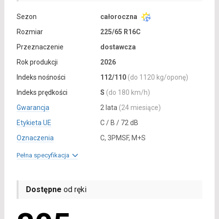
Sezon
całoroczna
Rozmiar
225/65 R16C
Przeznaczenie
dostawcza
Rok produkcji
2026
Indeks nośności
112/110
(do 1120 kg/oponę)
Indeks prędkości
S
(do 180 km/h)
Gwarancja
2 lata
(24 miesiące)
Etykieta UE
C / B / 72 dB
Oznaczenia
C, 3PMSF, M+S
Pełna specyfikacja
Dostępne
od ręki