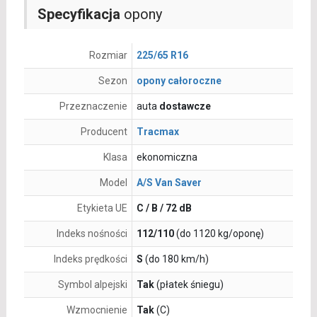
Specyfikacja
opony
Rozmiar
225/65 R16
Sezon
opony całoroczne
Przeznaczenie
auta
dostawcze
Producent
Tracmax
Klasa
ekonomiczna
Model
A/S Van Saver
Etykieta UE
C / B / 72 dB
Indeks nośności
112/110
(do 1120 kg/oponę)
Indeks prędkości
S
(do 180 km/h)
Symbol alpejski
Tak
(płatek śniegu)
Wzmocnienie
Tak
(C)