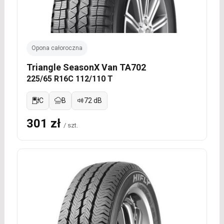
Opona całoroczna
Triangle SeasonX Van TA702
225/65 R16C 112/110 T
C
B
72 dB
301 zł
/ szt.