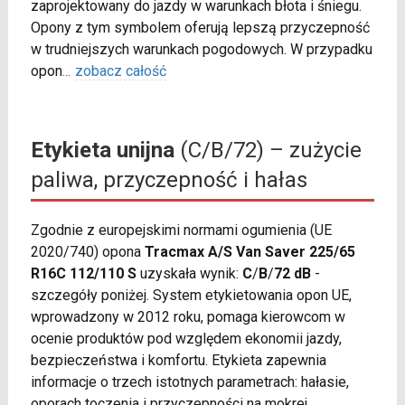
zaprojektowany do jazdy w warunkach błota i śniegu.
Opony z tym symbolem oferują lepszą przyczepność
w trudniejszych warunkach pogodowych. W przypadku
opon
...
zobacz całość
Etykieta unijna
(C/B/72) – zużycie
paliwa, przyczepność i hałas
Zgodnie z europejskimi normami ogumienia (UE
2020/740) opona
Tracmax A/S Van Saver 225/65
R16C 112/110 S
uzyskała wynik:
C
/
B
/
72 dB
-
szczegóły poniżej. System etykietowania opon UE,
wprowadzony w 2012 roku, pomaga kierowcom w
ocenie produktów pod względem ekonomii jazdy,
bezpieczeństwa i komfortu. Etykieta zapewnia
informacje o trzech istotnych parametrach: hałasie,
oporach toczenia i przyczepności na mokrej