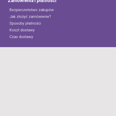
Zamówienia i płatności
· Bezpieczeństwo zakupów
· Jak złożyć zamówienie?
· Sposoby płatności
· Koszt dostawy
· Czas dostawy
Obsługa klienta
· Zwroty
· Reklamacje
· Najczęściej zadawane pytania
· Gwarancja na opony
· Kontakt
8opon.pl
· O firmie