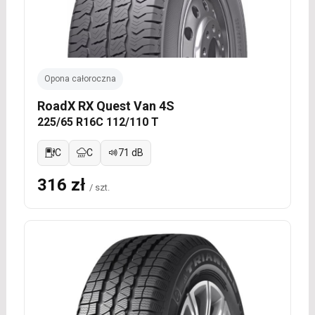
Opona całoroczna
RoadX RX Quest Van 4S
225/65 R16C 112/110 T
C
C
71 dB
316 zł
/ szt.