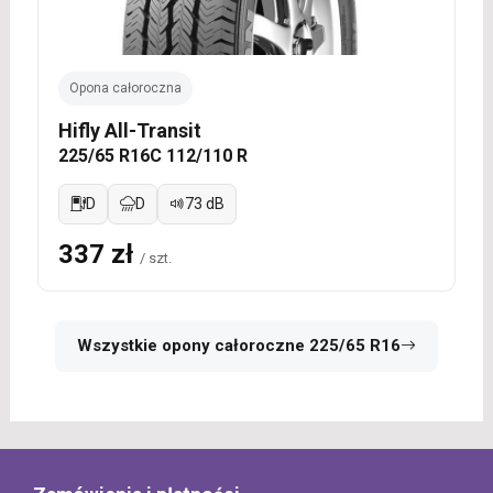
Opona całoroczna
Hifly All-Transit
225/65 R16C 112/110 R
D
D
73 dB
337 zł
/ szt.
Wszystkie opony całoroczne 225/65 R16