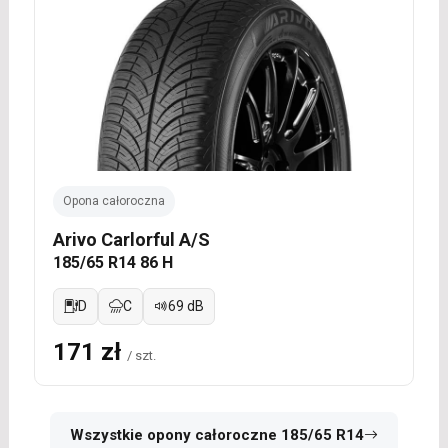
Opona całoroczna
Arivo Carlorful A/S
185/65 R14 86 H
D
C
69 dB
171 zł
/ szt.
Wszystkie opony całoroczne 185/65 R14