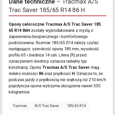
Dane techniczne
– Tracmax A/S
Trac Saver 185/65 R14 86 H
Opony całoroczne Tracmax A/S Trac Saver 185
65 R14 86H
zostały wyprodukowane z myślą o
zapewnieniu bezpiecznego i komfortowego
podróżowania. Rozmiar 185/65 R14 należy czytać
następująco: szerokość opony 185 mm, wysokość
profilu 65 i średnica 14 cali. Litera (R) przed
oznaczeniem średnicy oznacza radialny typ
konstrukcji. Opony
Tracmax A/S Trac Saver
mają
indeks nośności
86
oraz prędkości
H
. Oznacza to, że
podczas jazdy z prędkością nie większą niż 210 km/h
pojedyncza opona wytrzyma obciążenie nawet 530
kilogramów.
Tracmax
A/S Trac Saver
185/65 R14