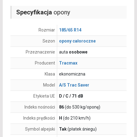
Specyfikacja
opony
Rozmiar
185/65 R14
Sezon
opony całoroczne
Przeznaczenie
auta
osobowe
Producent
Tracmax
Klasa
ekonomiczna
Model
A/S Trac Saver
Etykieta UE
D / C / 71 dB
Indeks nośności
86
(do 530 kg/oponę)
Indeks prędkości
H
(do 210 km/h)
Symbol alpejski
Tak
(płatek śniegu)