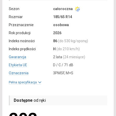
Sezon
całoroczna
Rozmiar
185/65 R14
Przeznaczenie
osobowa
Rok produkcji
2026
Indeks nośności
86
(do 530 kg/oponę)
Indeks prędkości
H
(do 210 km/h)
Gwarancja
2 lata
(24 miesiące)
Etykieta UE
D / C / 71 dB
Oznaczenia
3PMSF, M+S
Pełna specyfikacja
Dostępne
od ręki