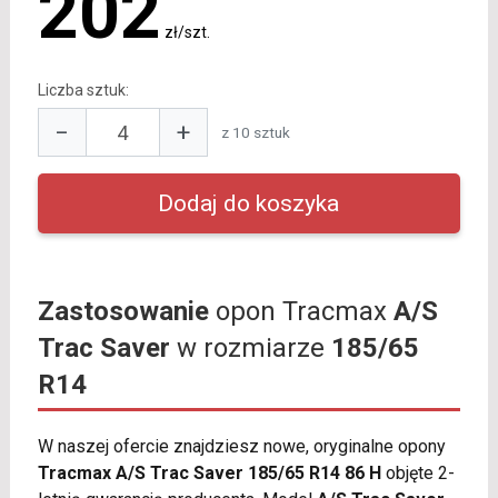
202
zł/szt.
Liczba sztuk:
−
+
z 10 sztuk
Zastosowanie
opon Tracmax
A/S
Trac Saver
w rozmiarze
185/65
R14
W naszej ofercie znajdziesz nowe, oryginalne opony
Tracmax A/S Trac Saver 185/65 R14 86 H
objęte 2-