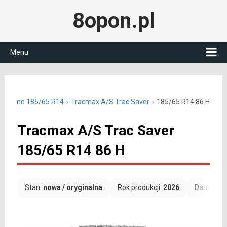
8opon.pl
Menu
oroczne 185/65 R14
Tracmax A/S Trac Saver
185/65 R14 86 H
Tracmax A/S Trac Saver
185/65 R14 86 H
Stan:
nowa / oryginalna
Rok produkcji:
2026
Darmowa 