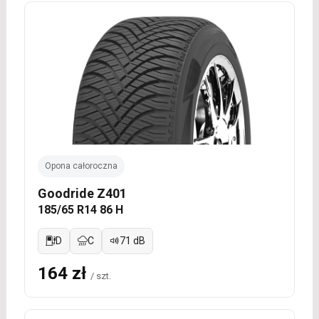
Opona całoroczna
Goodride Z401
185/65 R14 86 H
D
C
71 dB
164 zł
/ szt.