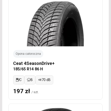
Opona całoroczna
Ceat 4SeasonDrive+
185/65 R14 86 H
C
B
70 dB
197 zł
/ szt.