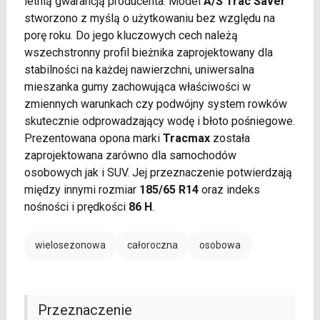
letnią gwarancją producenta. Model
A/S Trac Saver
stworzono z myślą o użytkowaniu bez względu na
porę roku. Do jego kluczowych cech należą
wszechstronny profil bieżnika zaprojektowany dla
stabilności na każdej nawierzchni, uniwersalna
mieszanka gumy zachowująca właściwości w
zmiennych warunkach czy podwójny system rowków
skutecznie odprowadzający wodę i błoto pośniegowe.
Prezentowana opona marki
Tracmax
została
zaprojektowana zarówno dla samochodów
osobowych jak i SUV. Jej przeznaczenie potwierdzają
między innymi rozmiar
185/65 R14
oraz indeks
nośności i prędkości
86 H
.
wielosezonowa
całoroczna
osobowa
Przeznaczenie