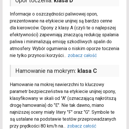
Opór toczenia:
klasa D
Informacje o oszczędności paliwowej opon,
prezentowane na etykiecie unijnej są bardzo cenne
dla kierowców. Opony z klasy A (czyli te o najlepszej
efektywności) zapewniają znaczącą redukcję spalania
paliwa i minimalizują emisję szkodliwych spalin do
atmosfery. Wybór ogumienia o niskim oporze toczenia
nie tylko przynosi korzyści
...
zobacz całość
Hamowanie na mokrym:
klasa C
Hamowanie na mokrej nawierzchni to kluczowy
parametr bezpieczeństwa na etykiecie unijnej opony,
klasyfikowany w skali od "A" (oznaczającą najkrótszą
drogę hamowania) do "E". Nie tak dawno, miano
najniższej oceny miały litery "F" oraz "G". Symbole te
są ustalane na podstawie testów przeprowadzanych
przy prędkości 80 km/h na
...
zobacz całość