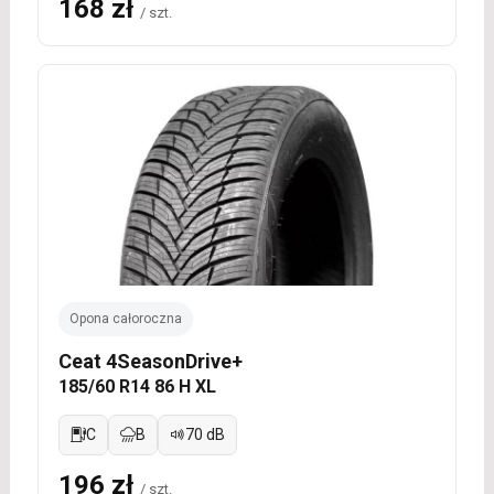
168 zł
/ szt.
Opona całoroczna
Ceat 4SeasonDrive+
185/60 R14 86 H XL
C
B
70 dB
196 zł
/ szt.