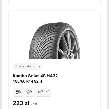
Opona całoroczna
Kumho Solus 4S HA32
185/60 R14 82 H
D
B
71 dB
223 zł
/ szt.