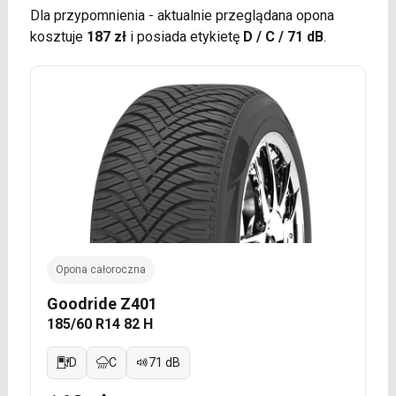
Dla przypomnienia - aktualnie przeglądana opona
kosztuje
187 zł
i posiada etykietę
D / C / 71 dB
.
Opona całoroczna
Goodride Z401
185/60 R14 82 H
D
C
71 dB