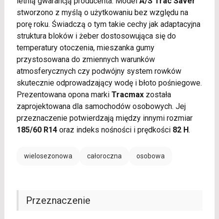
letnią gwarancją producenta. Model
A/S Trac Saver
stworzono z myślą o użytkowaniu bez względu na
porę roku. Świadczą o tym takie cechy jak adaptacyjna
struktura bloków i żeber dostosowująca się do
temperatury otoczenia, mieszanka gumy
przystosowana do zmiennych warunków
atmosferycznych czy podwójny system rowków
skutecznie odprowadzający wodę i błoto pośniegowe.
Prezentowana opona marki
Tracmax
została
zaprojektowana dla samochodów osobowych. Jej
przeznaczenie potwierdzają między innymi rozmiar
185/60 R14
oraz indeks nośności i prędkości
82 H
.
wielosezonowa
całoroczna
osobowa
Przeznaczenie