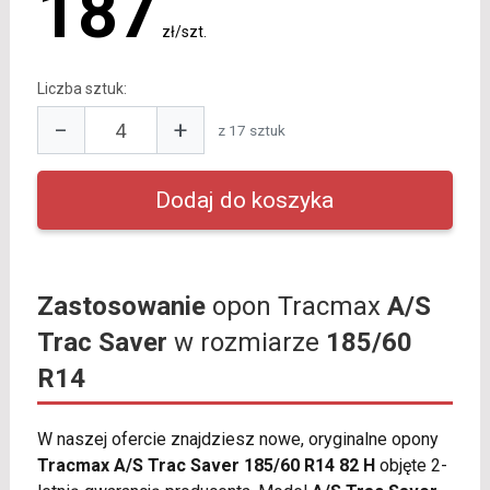
187
zł/szt.
Liczba sztuk:
−
+
z 17 sztuk
Zastosowanie
opon Tracmax
A/S
Trac Saver
w rozmiarze
185/60
R14
W naszej ofercie znajdziesz nowe, oryginalne opony
Tracmax A/S Trac Saver 185/60 R14 82 H
objęte 2-