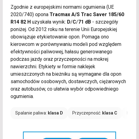
Zgodnie z europejskimi normami ogumienia (UE
2020/740) opona
Tracmax A/S Trac Saver 185/60
R14 82 H
uzyskała wynik:
D
/
C
/
71 dB
- szczegóły
poniżej. Od 2012 roku na terenie Unii Europejskiej
obowiązuje etykietowanie opon. Pomaga ono
kierowcom w porównywaniu modeli pod względem
efektywności paliwowej, hałasu generowanego
podczas jazdy oraz przyczepności na mokrej
nawierzchni. Etykiety w formie naklejek
umieszczonych na bieżniku są wymagane dla opon
samochodów osobowych, dostawczych, ciężarowych
oraz autobusów, co ułatwia wybór odpowiedniego
ogumienia.
Spalanie paliwa:
klasa D
Przyczepność:
klasa C
Hałas