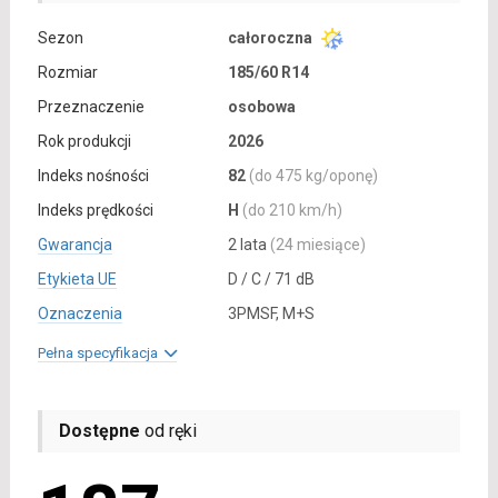
Sezon
całoroczna
Rozmiar
185/60 R14
Przeznaczenie
osobowa
Rok produkcji
2026
Indeks nośności
82
(do 475 kg/oponę)
Indeks prędkości
H
(do 210 km/h)
Gwarancja
2 lata
(24 miesiące)
Etykieta UE
D / C / 71 dB
Oznaczenia
3PMSF, M+S
Pełna specyfikacja
Dostępne
od ręki