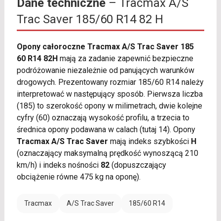
Dane techniczne
– Tracmax A/S
Trac Saver 185/60 R14 82 H
Opony całoroczne Tracmax A/S Trac Saver 185
60 R14 82H
mają za zadanie zapewnić bezpieczne
podróżowanie niezależnie od panujących warunków
drogowych. Prezentowany rozmiar 185/60 R14 należy
interpretować w następujący sposób. Pierwsza liczba
(185) to szerokość opony w milimetrach, dwie kolejne
cyfry (60) oznaczają wysokość profilu, a trzecia to
średnica opony podawana w calach (tutaj 14). Opony
Tracmax A/S Trac Saver
mają indeks szybkości
H
(oznaczający maksymalną prędkość wynoszącą 210
km/h) i indeks nośności
82
(dopuszczający
obciążenie równe 475 kg na oponę).
Tracmax
A/S Trac Saver
185/60 R14