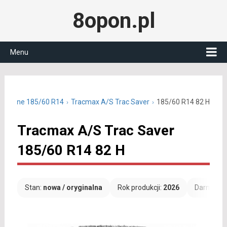
8opon.pl
Menu
oroczne 185/60 R14
Tracmax A/S Trac Saver
185/60 R14 82 H
Tracmax A/S Trac Saver
185/60 R14 82 H
Stan:
nowa / oryginalna
Rok produkcji:
2026
Darmowa 