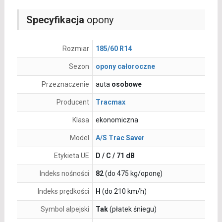
Specyfikacja
opony
Rozmiar
185/60 R14
Sezon
opony całoroczne
Przeznaczenie
auta
osobowe
Producent
Tracmax
Klasa
ekonomiczna
Model
A/S Trac Saver
Etykieta UE
D / C / 71 dB
Indeks nośności
82
(do 475 kg/oponę)
Indeks prędkości
H
(do 210 km/h)
Symbol alpejski
Tak
(płatek śniegu)