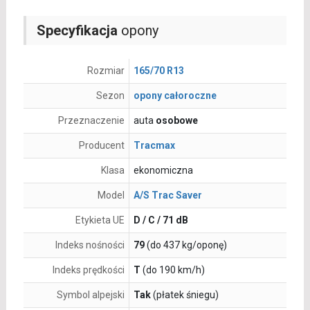
Specyfikacja
opony
Rozmiar
165/70 R13
Sezon
opony całoroczne
Przeznaczenie
auta
osobowe
Producent
Tracmax
Klasa
ekonomiczna
Model
A/S Trac Saver
Etykieta UE
D / C / 71 dB
Indeks nośności
79
(do 437 kg/oponę)
Indeks prędkości
T
(do 190 km/h)
Symbol alpejski
Tak
(płatek śniegu)