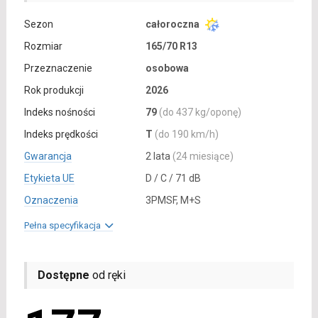
Sezon
całoroczna
Rozmiar
165/70 R13
Przeznaczenie
osobowa
Rok produkcji
2026
Indeks nośności
79
(do 437 kg/oponę)
Indeks prędkości
T
(do 190 km/h)
Gwarancja
2 lata
(24 miesiące)
Etykieta UE
D / C / 71 dB
Oznaczenia
3PMSF, M+S
Pełna specyfikacja
Dostępne
od ręki