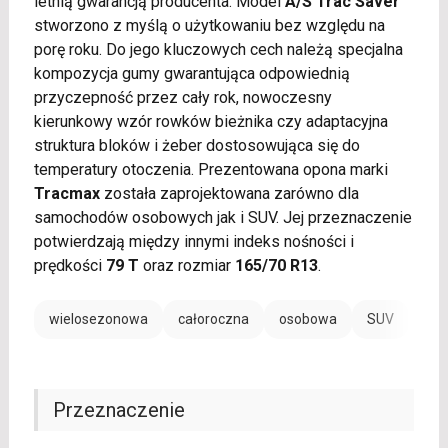
letnią gwarancją producenta. Model
A/S Trac Saver
stworzono z myślą o użytkowaniu bez względu na
porę roku. Do jego kluczowych cech należą specjalna
kompozycja gumy gwarantująca odpowiednią
przyczepność przez cały rok, nowoczesny
kierunkowy wzór rowków bieżnika czy adaptacyjna
struktura bloków i żeber dostosowująca się do
temperatury otoczenia. Prezentowana opona marki
Tracmax
została zaprojektowana zarówno dla
samochodów osobowych jak i SUV. Jej przeznaczenie
potwierdzają między innymi indeks nośności i
prędkości
79 T
oraz rozmiar
165/70 R13
.
wielosezonowa
całoroczna
osobowa
SUV
Przeznaczenie