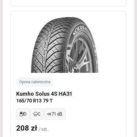
Opona całoroczna
Kumho Solus 4S HA31
165/70 R13 79 T
D
C
71 dB
208 zł
/ szt.