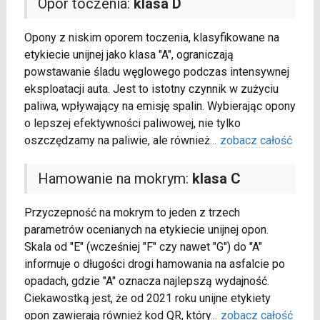
Opór toczenia:
klasa D
Opony z niskim oporem toczenia, klasyfikowane na
etykiecie unijnej jako klasa "A", ograniczają
powstawanie śladu węglowego podczas intensywnej
eksploatacji auta. Jest to istotny czynnik w zużyciu
paliwa, wpływający na emisję spalin. Wybierając opony
o lepszej efektywności paliwowej, nie tylko
oszczędzamy na paliwie, ale również
...
zobacz całość
Hamowanie na mokrym:
klasa C
Przyczepność na mokrym to jeden z trzech
parametrów ocenianych na etykiecie unijnej opon.
Skala od "E" (wcześniej "F" czy nawet "G") do "A"
informuje o długości drogi hamowania na asfalcie po
opadach, gdzie "A" oznacza najlepszą wydajność.
Ciekawostką jest, że od 2021 roku unijne etykiety
opon zawierają również kod QR, który
...
zobacz całość