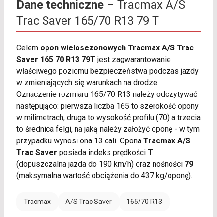
Dane techniczne
– Tracmax A/S
Trac Saver 165/70 R13 79 T
Celem
opon wielosezonowych Tracmax A/S Trac
Saver 165 70 R13 79T
jest zagwarantowanie
właściwego poziomu bezpieczeństwa podczas jazdy
w zmieniających się warunkach na drodze.
Oznaczenie rozmiaru 165/70 R13 należy odczytywać
następująco: pierwsza liczba 165 to szerokość opony
w milimetrach, druga to wysokość profilu (70) a trzecia
to średnica felgi, na jaką należy założyć oponę - w tym
przypadku wynosi ona 13 cali. Opona
Tracmax A/S
Trac Saver
posiada indeks prędkości
T
(dopuszczalna jazda do 190 km/h) oraz nośności
79
(maksymalna wartość obciążenia do 437 kg/oponę).
Tracmax
A/S Trac Saver
165/70 R13