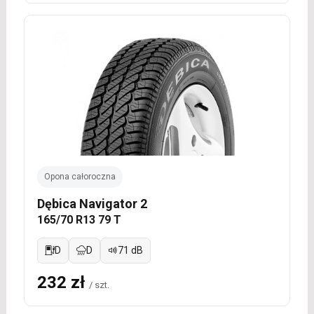
Opona całoroczna
Dębica Navigator 2
165/70 R13 79 T
D
D
71 dB
232 zł
/ szt.