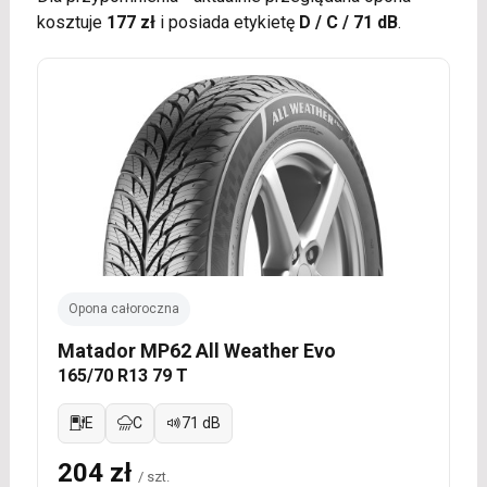
kosztuje
177 zł
i posiada etykietę
D / C / 71 dB
.
Opona całoroczna
Matador MP62 All Weather Evo
165/70 R13 79 T
E
C
71 dB
204 zł
/ szt.