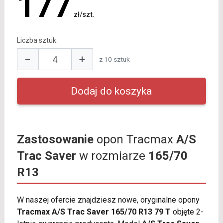
177
zł/szt.
Liczba sztuk:
−
+
z 10 sztuk
Zastosowanie
opon Tracmax
A/S
Trac Saver
w rozmiarze
165/70
R13
W naszej ofercie znajdziesz nowe, oryginalne opony
Tracmax A/S Trac Saver 165/70 R13 79 T
objęte 2-