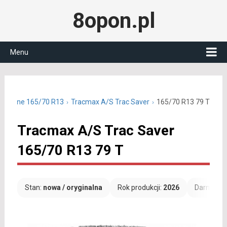
8opon.pl
Menu
oroczne 165/70 R13
Tracmax A/S Trac Saver
165/70 R13 79 T
Tracmax A/S Trac Saver
165/70 R13 79 T
Stan:
nowa / oryginalna
Rok produkcji:
2026
Darmowa 